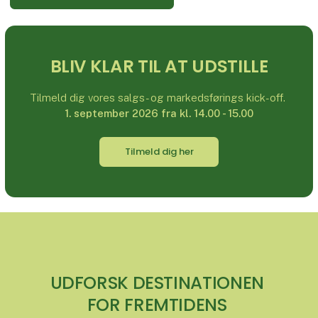
BLIV KLAR TIL AT UDSTILLE
Tilmeld dig vores salgs- og markedsførings kick-off.
1. september 2026 fra kl. 14.00 - 15.00
Tilmeld dig her
UDFORSK DESTINATIONEN
FOR FREMTIDENS