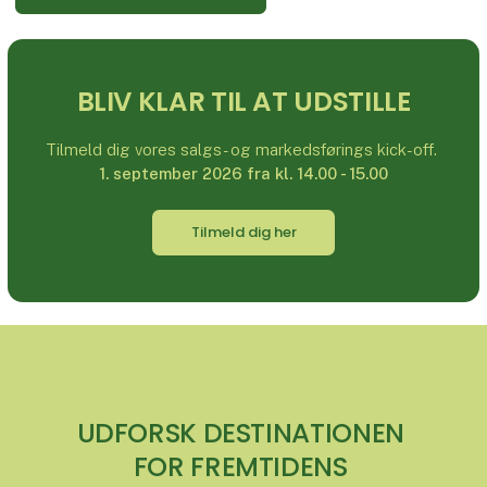
BLIV KLAR TIL AT UDSTILLE
Tilmeld dig vores salgs- og markedsførings kick-off.
1. september 2026 fra kl. 14.00 - 15.00
Tilmeld dig her
UDFORSK DESTINATIONEN
FOR FREMTIDENS