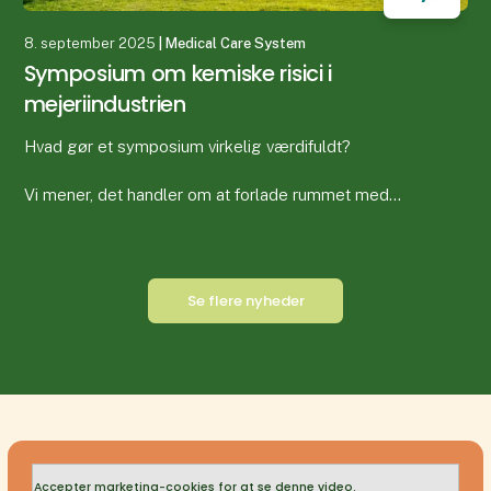
8. september 2025
| Medical Care System
Symposium om kemiske risici i
mejeriindustrien
Hvad gør et symposium virkelig værdifuldt?
Vi mener, det handler om at forlade rummet med
mere viden, større tryghed – og ny inspiration. Vores
symposium om kemiske risici i mejeribranchen, den
30.
Se flere nyheder
Accepter marketing-cookies for at se denne video.