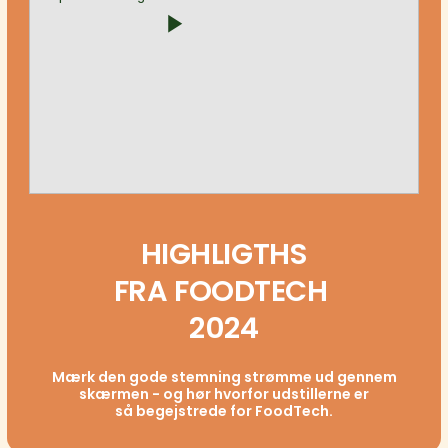
play_arrow
HIGHLIGTHS
FRA FOODTECH
2024
Mærk den gode stemning strømme ud gennem
skærmen - og hør hvorfor udstillerne er
så begejstrede for FoodTech.