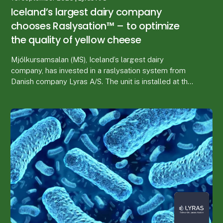
Iceland’s largest dairy company
chooses Raslysation™ – to optimize
the quality of yellow cheese
Mjólkursamsalan (MS), Iceland’s largest dairy
company, has invested in a raslysation system from
Danish company Lyras A/S. The unit is installed at the
MS dairy in Akureyri, northern Iceland, and is n