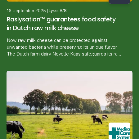
16. september 2025
| Lyras A/S
Raslysation™ guarantees food safety
in Dutch raw milk cheese
Now raw milk cheese can be protected against
unwanted bacteria while preserving its unique flavor.
The Dutch farm dairy Novelle Kaas safeguards its raw
milk cheese using raslysation, an energy- and wa