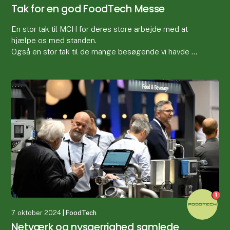
Tak for en god FoodTech Messe
En stor tak til MCH for deres store arbejde med at
hjælpe os med standen.
Også en stor tak til de mange besøgende vi havde på
vores Stand. Det var interessant at få talt med så
mange engagerede menne
1
7. oktober 2024
| FoodTech
Netværk og nysgerrighed samlede