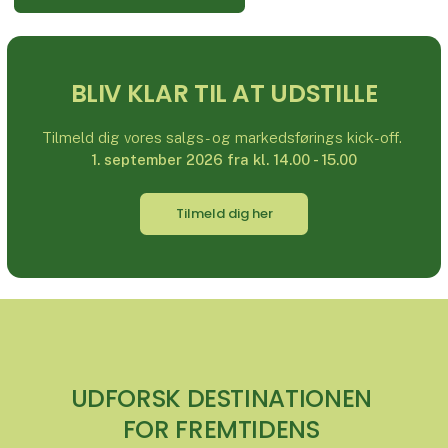
BLIV KLAR TIL AT UDSTILLE
Tilmeld dig vores salgs- og markedsførings kick-off.
1. september 2026 fra kl. 14.00 - 15.00
Tilmeld dig her
UDFORSK DESTINATIONEN
FOR FREMTIDENS