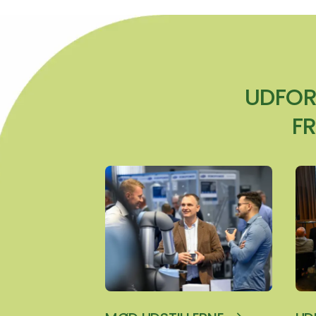
UDFOR
F