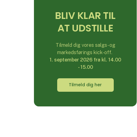
BLIV KLAR TIL
AT UDSTILLE
Tilmeld dig vores salgs- og
markedsførings kick-off.
1. september 2026 fra kl. 14.00
- 15.00
Tilmeld dig her