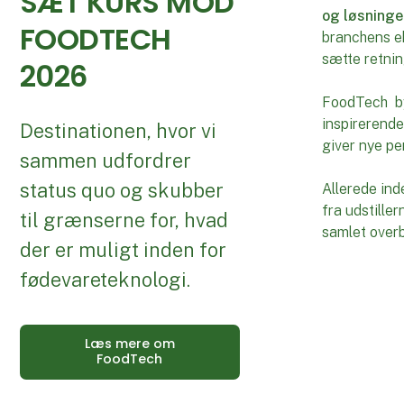
SÆT KURS MOD
og løsninge
FOODTECH
branchens ek
sætte retnin
2026
FoodTech byd
inspirerend
Destinationen, hvor vi
giver nye per
sammen udfordrer
status quo og skubber
Allerede in
fra udstille
til grænserne for, hvad
samlet overbl
der er muligt inden for
fødevareteknologi.
Læs mere om
FoodTech