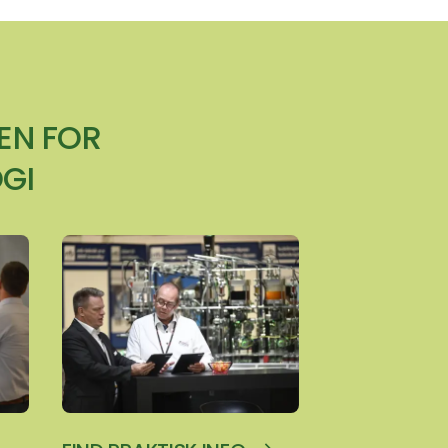
EN FOR
GI