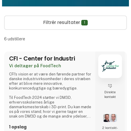
Filtrér resultater
1
6
udstillere
CFI - Center for Industri
Vi deltager på FoodTech
CFI's vision er at være den førende partner for
danske industrivirksomheder i deres stræben
efter at blive mere innovative,
konkurrencedygtige og bæredygtige.
Direkte
kontakt
Til FoodTech 2024 støtter vi DM3D,
erhvervsskolernes årlige
danmarksmesterskab i 3D-print. Du kan møde
os på vores stand, hvor vi gerne tager en
snak om DM3D og de mange andre ydelser,
CFI tilbyder bl.a. inden for 3D-print og AM
teknologier.
1 opslag
2 kontakt­