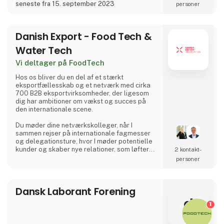
seneste fra 15. september 2023
personer
Danish Export - Food Tech &
Water Tech
Vi deltager på FoodTech
Hos os bliver du en del af et stærkt
eksportfællesskab og et netværk med cirka
700 B2B eksportvirksomheder, der ligesom
dig har ambitioner om vækst og succes på
den internationale scene.
Du møder dine netværkskolleger, når I
sammen rejser på internationale fagmesser
og delegationsture, hvor I møder potentielle
kunder og skaber nye relationer, som løfter
2 kontakt­
salget. Vores medlemsvirksomheder har 49
personer
procent mere eksport og agerer på flere
eksportmarkeder end sammenlignelige
danske eksportvirksomheder.
Dansk Laborant Forening
På aktiviteter og netværksmøder i Danmark
d
1
får du ny viden, hands on-værktøjer og
kontakter, der hjælper dig med at bidrage til
udviklingen i di