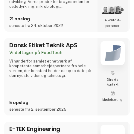
udvikling. Vores produkter bruges inden for
celledyrkning, mikrobiologi,
molekylærbiologi, immunologi, patologi,
biokemi, kemi samt hygiejne- og
21 opslag
4 kontakt­
fødevarekontrol. Vi leverer teknisk rådgivning
inden for fryseløsninger, varer transporteret i
seneste fra 24. oktober 2022
personer
containere og cryotanke. Vi har stort fokus på
og sælger innovative diagnostis
Dansk Etiket Teknik ApS
Vi deltager på FoodTech
Vi har derfor samlet et netværk af
kompetente samarbejdspartnere fra hele
verden, der konstant holder os up to date på
den nyeste viden og teknologi.
Direkte
kontakt
Møde­booking
5 opslag
seneste fra 2. september 2025
E-TEK Engineering