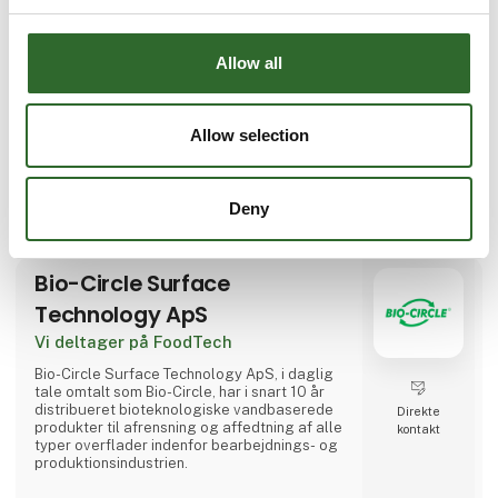
Direkte
- Au2plant - det nye software framework
kontakt
-AI i fødevareindustrien
-Cyber security
Allow all
-MES - Au2mate Manufacturing Execution
System
Møde­booking
-Au2mate Academy
-24/7 HOTLINE service
Allow selection
Vi glæder os til at byde alle besøgende
velkommen på stand M9970!
7 opslag
10 kontakt­
Deny
seneste fra 20. august 2025
personer
Bio-Circle Surface
Technology ApS
Vi deltager på FoodTech
Bio-Circle Surface Technology ApS, i daglig
tale omtalt som Bio-Circle, har i snart 10 år
distribueret bioteknologiske vandbaserede
Direkte
produkter til afrensning og affedtning af alle
kontakt
typer overflader indenfor bearbejdnings- og
produktionsindustrien.