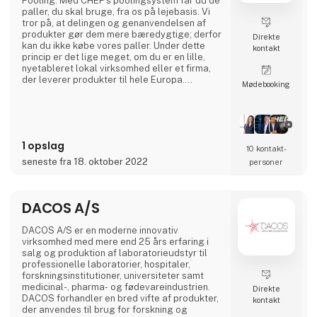
Pooling. Med CHEP's poolingsystem får du de
paller, du skal bruge, fra os på lejebasis. Vi
tror på, at delingen og genanvendelsen af
produkter gør dem mere bæredygtige; derfor
Direkte
kan du ikke købe vores paller. Under dette
kontakt
princip er det lige meget, om du er en lille,
nyetableret lokal virksomhed eller et firma,
der leverer produkter til hele Europa.
Møde­booking
Vi kontrollerer hele den administrative
proces, afhent-ning og kvalitetssikring af
pallerne i et lukket kredsløb.
1 opslag
10 kontakt­
seneste fra 18. oktober 2022
personer
DACOS A/S
DACOS A/S er en moderne innovativ
virksomhed med mere end 25 års erfaring i
salg og produktion af laboratorieudstyr til
professionelle laboratorier, hospitaler,
forskningsinstitutioner, universiteter samt
medicinal-, pharma- og fødevareindustrien.
Direkte
DACOS forhandler en bred vifte af produkter,
kontakt
der anvendes til brug for forskning og