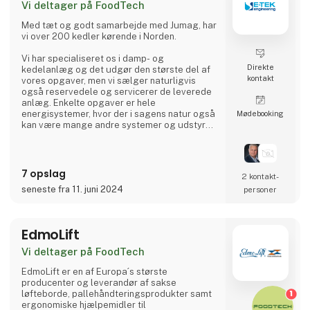
Vi deltager på FoodTech
Med tæt og godt samarbejde med Jumag, har
vi over 200 kedler kørende i Norden.
Vi har specialiseret os i damp- og
Direkte
kedelanlæg og det udgør den største del af
kontakt
vores opgaver, men vi sælger naturligvis
også reservedele og servicerer de leverede
anlæg. Enkelte opgaver er hele
energisystemer, hvor der i sagens natur også
Møde­booking
kan være mange andre systemer og udstyr
involveret end kedler. Det spænder lige fra
vandbehandling, filtrering, mekanisk og
elektrisk installation og naturligvis flere
former for varmegenvinding.
7 opslag
2 kontakt­
seneste fra 11. juni 2024
personer
Vi har derfor agenturvirksomhed på vekslere,
vandbehandling, pumper og armaturer.
Komponenter vi bruger i de anlæg vi selv
bygger,
EdmoLift
Vi deltager på FoodTech
EdmoLift er en af Europa´s største
producenter og leverandør af sakse
1
løfteborde, pallehåndteringsprodukter samt
ergonomiske hjælpemidler til