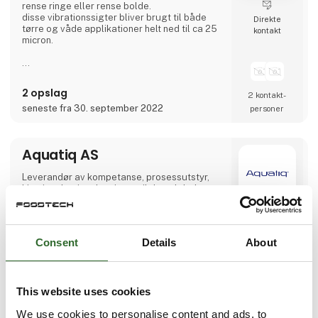
rense ringe eller rense bolde.
disse vibrationssigter bliver brugt til både
Direkte
tørre og våde applikationer helt ned til ca 25
kontakt
micron.
2 opslag
2 kontakt­
seneste fra 30. september 2022
personer
Aquatiq AS
Leverandør av kompetanse, prosessutstyr,
kjemi og hygieneløsninger til den globale
matindustrien.
Consent
Details
About
11 kontakt­
personer
This website uses cookies
Arotek ApS
We use cookies to personalise content and ads, to