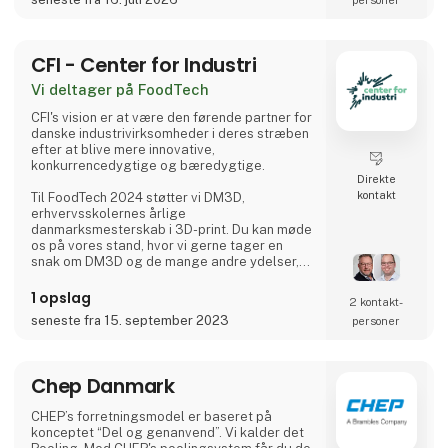
hjælpe dig med at finde den rette løsning.
På standen kan du blandt andet opleve:
CFI - Center for Industri
• Hygiejniske monitorer og Panel PC'er i
rustfrit stå
Vi deltager på FoodTech
CFI's vision er at være den førende partner for
danske industrivirksomheder i deres stræben
efter at blive mere innovative,
konkurrencedygtige og bæredygtige.
Direkte
kontakt
Til FoodTech 2024 støtter vi DM3D,
erhvervsskolernes årlige
danmarksmesterskab i 3D-print. Du kan møde
os på vores stand, hvor vi gerne tager en
snak om DM3D og de mange andre ydelser,
CFI tilbyder bl.a. inden for 3D-print og AM
teknologier.
1 opslag
2 kontakt­
seneste fra 15. september 2023
personer
Chep Danmark
CHEP’s forretningsmodel er baseret på
konceptet “Del og genanvend”. Vi kalder det