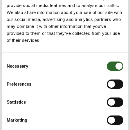
Vi deltager på FoodTech
provide social media features and to analyse our traffic.
We also share information about your use of our site with
Hvad er AROLINK®:
Et af de mest anvendte MES systemer til
our social media, advertising and analytics partners who
fødevareproduktion i Nordeuropa | Løbende
may combine it with other information that you’ve
udviklet gennem 25+ år i samarbejde med
Direkte
ledende fødevarevirksomheder | Et
provided to them or that they’ve collected from your use
kontakt
brugervenligt system som kan konfigureres
of their services.
til jeres behov | Fleksibelt, f.eks. i forhold til
integration med ERP-systemer og
procesudstyr.
Møde­booking
Hvad kan I kan bruge AROLINK® til:
Modtage råvarer, hjælpestoffer og
Consent
emballage | Planlægge jeres produktioner |
Necessary
Selection
Registrere forbrug og færdigmelde
produktioner | Følge op på udbytter på
4 kontakt­
ledelsesniveau og på detaljeret niveau |
personer
Holde styr på jeres lagre | Pakke og
Preferences
etikettere færdigvarer | Ekspedere
færdigvarer | Sikre og dokumenter
Au2mate A/S
Statistics
Vi deltager på FoodTech
Au2mate vil på dette års FoodTech messe
Marketing
præsentere vores gæster for flere
spændende temaer.