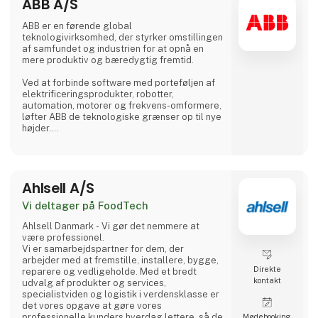
ABB A/S
ABB er en førende global
teknologivirksomhed, der styrker omstillingen
af samfundet og industrien for at opnå en
mere produktiv og bæredygtig fremtid.
Ved at forbinde software med porteføljen af
elektrificeringsprodukter, robotter,
automation, motorer og frekvens-omformere,
løfter ABB de teknologiske grænser op til nye
højder.
ABB’s succes bygger på mere end 130 års
ekspertise og drives af 105.000 dygtige
medarbejdere i over 100 lande.
Ahlsell A/S
Vi deltager på FoodTech
Ahlsell Danmark - Vi gør det nemmere at
være professionel.
Vi er samarbejdspartner for dem, der
arbejder med at fremstille, installere, bygge,
Direkte
reparere og vedligeholde. Med et bredt
kontakt
udvalg af produkter og services,
specialistviden og logistik i verdensklasse er
det vores opgave at gøre vores
professionelle kunders hverdag lettere, så de
Møde­booking