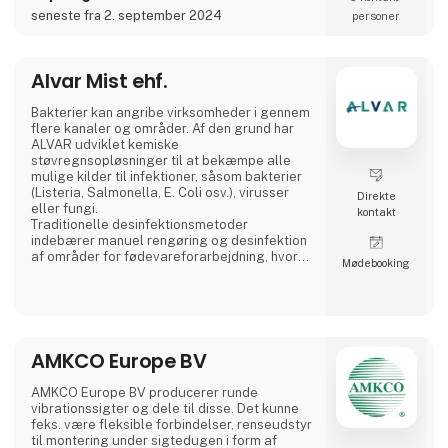
Med Airwatergreens patenterede CVP-
seneste fra 2. september 2024
personer
teknologi (Controlled Vapor Pressure) leverer
NEXT en stabil affugtningskapacitet fra 0 til
40 °C, samtidig med at energiforbruget
reduceres med op til 70 % sammenlignet
Alvar Mist ehf.
med traditi
Bakterier kan angribe virksomheder i gennem
flere kanaler og områder. Af den grund har
ALVAR udviklet kemiske
støvregnsopløsninger til at bekæmpe alle
mulige kilder til infektioner, såsom bakterier
(Listeria, Salmonella, E. Coli osv.), virusser
Direkte
eller fungi.
kontakt
Traditionelle desinfektionsmetoder
indebærer manuel rengøring og desinfektion
af områder for fødevareforarbejdning, hvor
Møde­booking
der følger et væsentligt behov for vand og
anvendelse af store mængder kemikalier
under processen.
ALVARS opløsninger udnytter en
støvregnsteknologi til at beskytte alle dele
af fødevareforarbejdningsprocessen på en
AMKCO Europe BV
effektiv måde, hvor de traditionelle
desinfektionsmet
AMKCO Europe BV producerer runde
vibrationssigter og dele til disse. Det kunne
feks. være fleksible forbindelser, renseudstyr
til montering under sigtedugen i form af