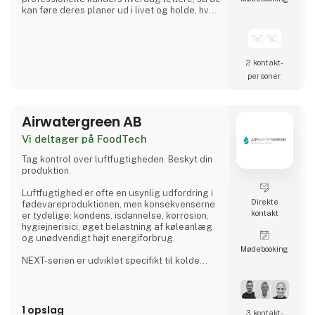
kan føre deres planer ud i livet og holde, hvad
de lover.
Vi betragter os selv som en faglig allieret og
tager ansvar for at hjælpe vores kunder i en
2 kontakt­
verden, hvor den eneste konstant er
personer
forandring. Med vores leverandører i ryggen
er vi altid på forkant, så vi sammen med vores
kunder kan reagere på ændrede
Airwatergreen AB
Vi deltager på FoodTech
Tag kontrol over luftfugtigheden. Beskyt din
produktion.
Luftfugtighed er ofte en usynlig udfordring i
Direkte
fødevareproduktionen, men konsekvenserne
kontakt
er tydelige: kondens, isdannelse, korrosion,
hygiejnerisici, øget belastning af køleanlæg
og unødvendigt højt energiforbrug.
Møde­booking
NEXT-serien er udviklet specifikt til kolde
industrielle miljøer, hvor traditionelle
affugtningsteknologier har svært ved at
levere den nødvendige ydeevne.
1 opslag
3 kontakt­