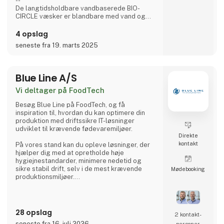
--
De langtidsholdbare vandbaserede BIO-
CIRCLE væsker er blandbare med vand og
fjernes fuldstændigt ved skylning med vand,
og er derfor meget velegnede til brug i
4 opslag
fødevareindustrien.
seneste fra 19. marts 2025
Rensevæskerne affedter olier, fedt og
madrester
Blue Line A/S
Under vedligeholdelsesprocedurer rengøres
overflader grundigt, sikkert og
Vi deltager på FoodTech
kvalitetsbevidst.
Besøg Blue Line på FoodTech, og få
I henhold til art. 31 LFGB er flere af
inspiration til, hvordan du kan optimere din
rengøringsmidlerne godkendt t
produktion med driftssikre IT-løsninger
udviklet til krævende fødevaremiljøer.
Direkte
kontakt
På vores stand kan du opleve løsninger, der
hjælper dig med at opretholde høje
hygiejnestandarder, minimere nedetid og
sikre stabil drift, selv i de mest krævende
Møde­booking
produktionsmiljøer.
Uanset om du står over for en ny
maskinløsning eller ønsker at opgradere
eksisterende udstyr, står vores specialister
28 opslag
2 kontakt­
klar til at sparre om dine udfordringer og
seneste fra 16. juli 2026
personer