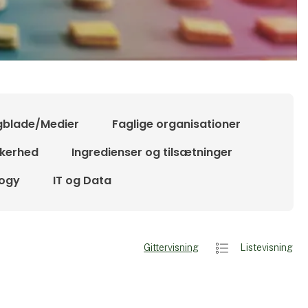
gblade/Medier
Faglige organisationer
kkerhed
Ingredienser og tilsætninger
logy
IT og Data
Gittervisning
Listevisning