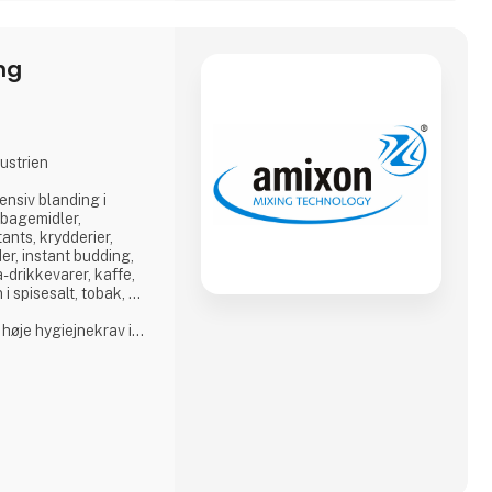
ng
ustrien
ensiv blanding i
 bagemidler,
tants, krydderier,
er, instant budding,
a-drikkevarer, kaffe,
i spisesalt, tobak, ...
 høje hygiejnekrav i
s gennemførelser er i
G.
ien
, melblandinger,