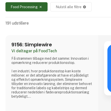
Food Processing
Nulstil alle filtre
close
cancel
191
udstillere
9156: Simplewire
Vi deltager på FoodTech
Få strømmen tilbage med det samme: Innovation i
opmærkning reducerer produktionsstop.
I en industri, hvor produktionsstop kan koste
millioner, er det altafgørende at have et pålideligt
og effektivt opmærkningssystem. Simplewire
tilbyder en innovativ løsning, der eliminerer behovet
for traditionelle labels og kabelstrips og dermed
reducerer nedetiden i fødevareproduktionsanlæg
betydeligt.
Hvordan fungerer Simplewire?