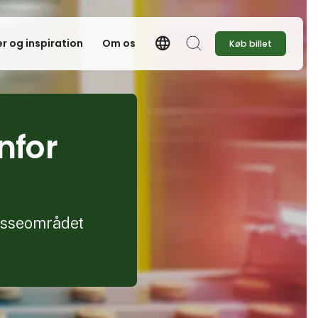
language
r og inspiration
Om os
Køb billet
Language
Søg
nfor
resseområdet