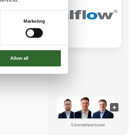
ksklusivdistributør
nststoffer som
dustri &
Danmark.
Marketing
re varetager teknisk
tribution og
l i Vejen.
ed erfaring inden for
et sikrer jer
Allow all
g samt det rigtige
te af anerkendte
 produktprogram
entiler, slanger,
5 kontakt­personer