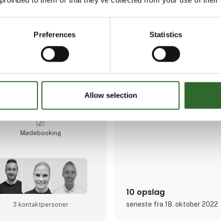
ALflow har siden 1998 været e
af flowkomponenter i såvel ku
rustfrit stål til farmaceutisk in
fødevareindustrien i primært 
Preferences
Statistics
Vores engagerede medarbejde
rådgivning, sparring, salg, dis
serviceydelser fra vores domici
Vores medarbejdere har alle br
deres respektive områder, hvilk
Allow selection
kompetent og sikker vejlednin
Direkte kontakt
udstyr til opgaven.
Vi er leverandør af en bred vif
brands, og vores omfattende
Møde­booking
består af højkvalitetspumper, v
omrørere og mixere, rør og fi
10 opslag
seneste fra 18. oktober 2022
3 kontakt­personer