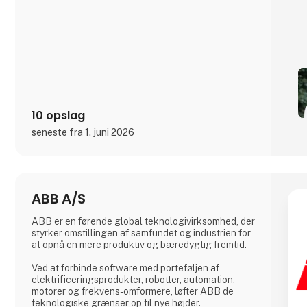
Simplewires digitale opmærkningssystem indlejrer
et unikt ID i alle elektriske installationer, der er
forbundet til en sikring. Dette ID kan scannes
overalt langs kabler og ledninger, hvilket giver
præcis og øjeblikkelig
10 opslag
seneste fra 1. juni 2026
ABB A/S
ABB er en førende global teknologivirksomhed, der
styrker omstillingen af samfundet og industrien for
at opnå en mere produktiv og bæredygtig fremtid.
Ved at forbinde software med porteføljen af
elektrificeringsprodukter, robotter, automation,
motorer og frekvens-omformere, løfter ABB de
teknologiske grænser op til nye højder.