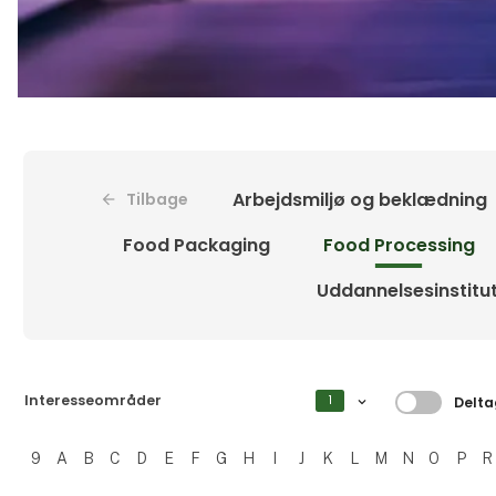
Arbejdsmiljø og beklædning
Tilbage
Food Packaging
Food Processing
Uddannelsesinstitu
Filtrer 
Interesseområder
1
Delta
9
A
B
C
D
E
F
G
H
I
J
K
L
M
N
O
P
R
Filtrer resultater