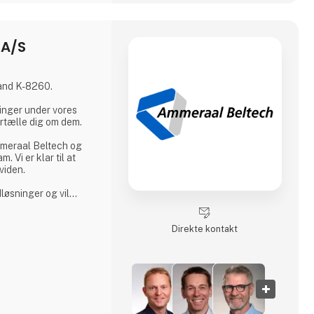
nt sovs, tørre
 A/S
tand K-8260.
inger under vores
fortælle dig om dem.
mmeraal Beltech og
. Vi er klar til at
viden.
løsninger og vil
em.
Direkte kontakt
ntere:
sninger
verdner
 interessant og