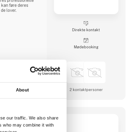
ores professionelle
e kan føre deres
 de lover.
lig allieret og tager
der i en verden, hvor
Direkte kontakt
ring. Med vores
d på forkant, så vi
 reagere på
Møde­booking
About
2 kontakt­personer
 A/S
se our traffic. We also share
ers who may combine it with
 services.