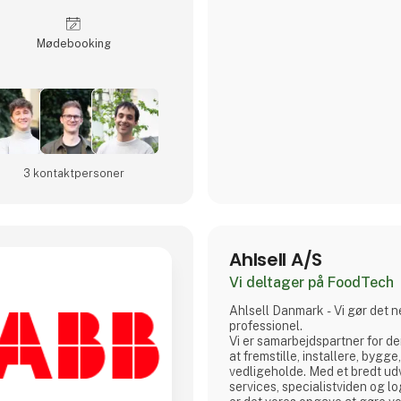
Møde­booking
3 kontakt­personer
Ahlsell A/S
Vi deltager på FoodTech
Ahlsell Danmark - Vi gør det nemmere at være
professionel.
Vi er samarbejdspartner for d
at fremstille, installere, bygg
vedligeholde. Med et bredt ud
services, specialistviden og lo