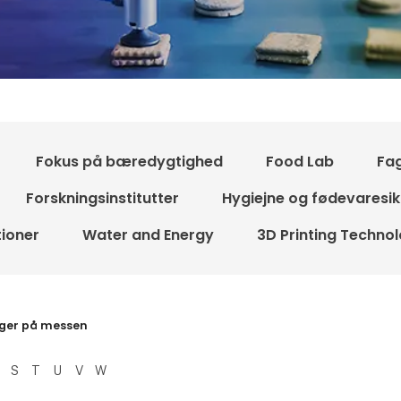
Fokus på bæredygtighed
Food Lab
Fa
Forskningsinstitutter
Hygiejne og fødevaresi
tioner
Water and Energy
3D Printing Techno
resultater
ger på messen
S
T
U
V
W