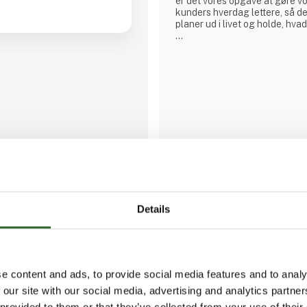
er det vores opgave at gøre v
kunders hverdag lettere, så d
planer ud i livet og holde, hvad
Vi betragter os selv som en fag
ansvar for at hjælpe vores kun
den eneste konstant er forand
leverandører i ryggen er vi alti
sammen med vores kunder kan
ændrede
Details
Alflow Scandinavia
e content and ads, to provide social media features and to analy
 our site with our social media, advertising and analytics partn
Vi deltager på FoodTech
 provided to them or that they’ve collected from your use of their