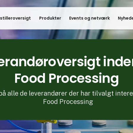
stilleroversigt
Produkter
Events og netværk
Nyhede
erandøroversigt inde
Food Processing
 på alle de leverandører der har tilvalgt inte
Food Processing