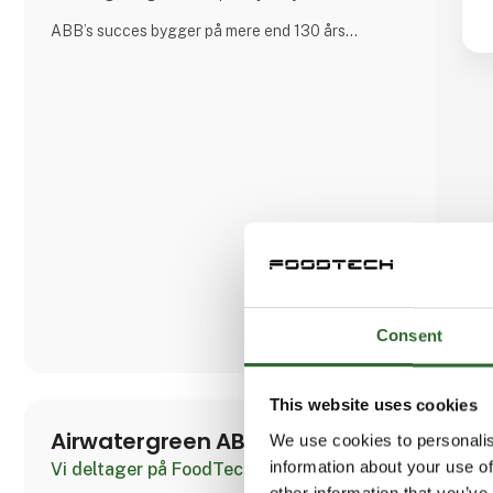
ABB’s succes bygger på mere end 130 års
ekspertise og drives af 105.000 dygtige
medarbejdere i over 100 lande.
Consent
This website uses cookies
Airwatergreen AB
We use cookies to personalis
information about your use of
Vi deltager på FoodTech
other information that you’ve