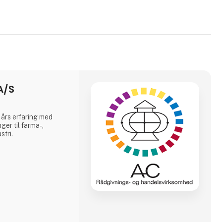
A/S
 års erfaring med
ger til farma-,
stri.