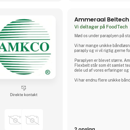
Instant ret, tørret supper, insta
Ammeraal Beltech
Vi deltager på FoodTech
Mød os under paraplyen på s
Vi har mange unikke båndløsn
paraply og vi vil rigtig gerne 
Paraplyen er blevet større. A
Flexbelt står som ét samlet team
dele ud af vores erfaringer og 
Vi har endnu flere unikke bånd
rigtig gerne fortælle dig om d
Direkte kontakt
Vi glæder os især til at præse
Circle Links – bæredygtige lø
AMMcare – digitalt værktøj
AMMdrive – det bedste fra to 
Kom og fortæl os, hvad der er
2 opslag
brugbart for dig.