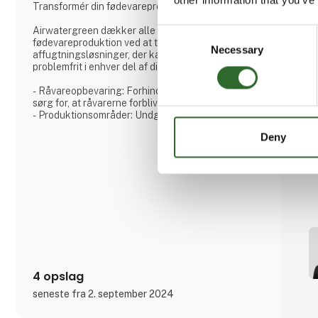
Transformér din fødevareproduktionsmiljø!
Airwatergreen dækker alle stadier af
Consent
fødevareproduktion ved at tilbyde alsidige
Necessary
Selection
affugtningsløsninger, der kan integreres
problemfrit i enhver del af din produktionsproces.
- Råvareopbevaring: Forhindr fugtabsorption og
sørg for, at råvarerne forbliver tørre og brugbare.
- Produktionsområder: Undgå kondens og
oprethold et hygiejnisk miljø under produktionen.
Deny
- Emballering: Beskyt færdige produkter mod fugt,
der kan kompromittere emballagens integritet.
- Opbevaring og distribution: Sikr langvarig
produktstabilitet ved at kontrollere luftfugtigheden
i opbevarings- og transportfaciliteter.
Ai
4 opslag
seneste fra 2. september 2024