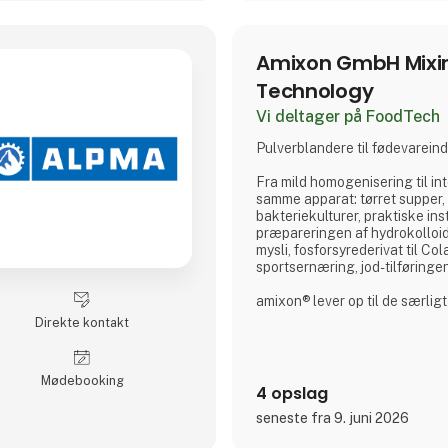
Amixon GmbH Mixi
Technology
Vi deltager på FoodTech
Pulverblandere til fødevareind
Fra mild homogenisering til int
samme apparat: tørret supper,
bakteriekulturer, praktiske ins
præpareringen af hydrokolloid
mysli, fosforsyrederivat til Col
sportsernæring, jod-tilføringen 
amixon® lever op til de særligt
fødevareindustrien, fordi vore
Direkte kontakt
overensstemmelse med EHED
Anvendelser i fødevareindustr
Møde­booking
4 opslag
Bagemidler og bageblandinger
seneste fra 9. juni 2026
mysli
Pulver til drikkevarer