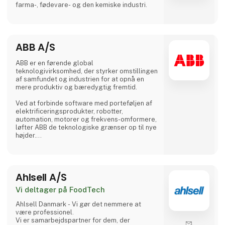
farma-, fødevare- og den kemiske industri.
ABB A/S
ABB er en førende global
teknologivirksomhed, der styrker omstillingen
af samfundet og industrien for at opnå en
mere produktiv og bæredygtig fremtid.
Ved at forbinde software med porteføljen af
elektrificeringsprodukter, robotter,
automation, motorer og frekvens-omformere,
løfter ABB de teknologiske grænser op til nye
højder.
ABB’s succes bygger på mere end 130 års
ekspertise og drives af 105.000 dygtige
medarbejdere i over 100 lande.
Ahlsell A/S
Vi deltager på FoodTech
Ahlsell Danmark - Vi gør det nemmere at
være professionel.
Vi er samarbejdspartner for dem, der