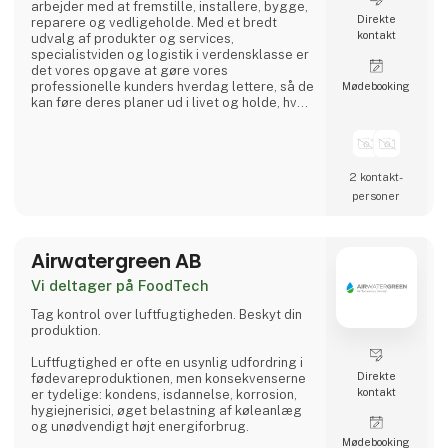
arbejder med at fremstille, installere, bygge,
Direkte
reparere og vedligeholde. Med et bredt
kontakt
udvalg af produkter og services,
specialistviden og logistik i verdensklasse er
det vores opgave at gøre vores
professionelle kunders hverdag lettere, så de
Møde­booking
kan føre deres planer ud i livet og holde, hvad
de lover.
Vi betragter os selv som en faglig allieret og
tager ansvar for at hjælpe vores kunder i en
2 kontakt­
verden, hvor den eneste konstant er
personer
forandring. Med vores leverandører i ryggen
er vi altid på forkant, så vi sammen med vores
kunder kan reagere på ændrede
Airwatergreen AB
Vi deltager på FoodTech
Tag kontrol over luftfugtigheden. Beskyt din
produktion.
Luftfugtighed er ofte en usynlig udfordring i
Direkte
fødevareproduktionen, men konsekvenserne
kontakt
er tydelige: kondens, isdannelse, korrosion,
hygiejnerisici, øget belastning af køleanlæg
og unødvendigt højt energiforbrug.
Møde­booking