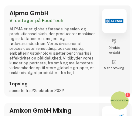
Vi er leverandør af en bred vifte af
anerkendte brands, og vores omfattende
Alpma GmbH
produktprogram består af
højkvalitetspumper, ventiler, slanger,
Vi deltager på FoodTech
omrørere og mixere, rør og fi
ALPMA er et globalt førende ingeniør- og
produktionsselskab, der producerer maskiner
og installationer til mejeri- og
fødevareindustrien. Vores divisioner af
Direkte
proces-, ostefremstilling, udskæring og
kontakt
emballeringsteknologi sætter benchmarks i
effektivitet og pålidelighed. Vi tilbyder vores
kunder og partnere, fra små og mellemstore
virksomheder op til store globale grupper, et
Møde­booking
unikt udvalg af produkter - fra højt
specialiserede individuelle maskiner til
komplette systemløsninger.
1 opslag
seneste fra 23. oktober 2022
1
Amixon GmbH Mixing
Technology
Vi deltager på FoodTech
keyboard_arrow_up
Pulverblandere til fødevareindustrien