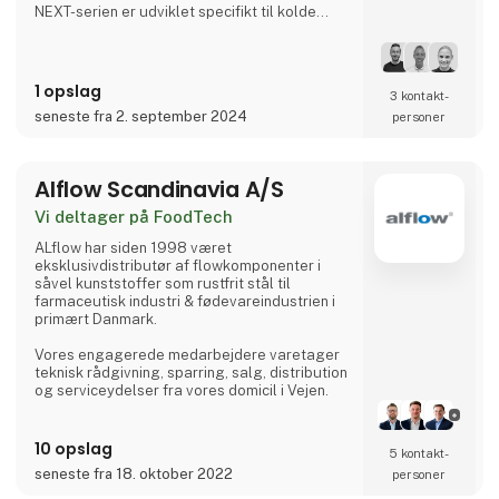
NEXT-serien er udviklet specifikt til kolde
industrielle miljøer, hvor traditionelle
affugtningsteknologier har svært ved at
levere den nødvendige ydeevne.
1 opslag
3 kontakt­
Med Airwatergreens patenterede CVP-
seneste fra 2. september 2024
personer
teknologi (Controlled Vapor Pressure) leverer
NEXT en stabil affugtningskapacitet fra 0 til
40 °C, samtidig med at energiforbruget
reduceres med op til 70 % sammenlignet
Alflow Scandinavia A/S
med traditi
Vi deltager på FoodTech
ALflow har siden 1998 været
eksklusivdistributør af flowkomponenter i
såvel kunststoffer som rustfrit stål til
farmaceutisk industri & fødevareindustrien i
primært Danmark.
Vores engagerede medarbejdere varetager
teknisk rådgivning, sparring, salg, distribution
og serviceydelser fra vores domicil i Vejen.
Vores medarbejdere har alle bred erfaring
inden for deres respektive områder, hvilket
10 opslag
5 kontakt­
sikrer jer kompetent og sikker vejledning
seneste fra 18. oktober 2022
personer
samt det rigtige udstyr til opgaven.