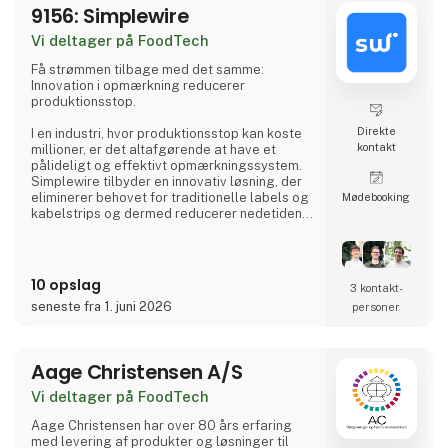
9156: Simplewire
Vi deltager på FoodTech
Få strømmen tilbage med det samme:
Innovation i opmærkning reducerer
produktionsstop.
Direkte
I en industri, hvor produktionsstop kan koste
kontakt
millioner, er det altafgørende at have et
pålideligt og effektivt opmærkningssystem.
Simplewire tilbyder en innovativ løsning, der
eliminerer behovet for traditionelle labels og
Møde­booking
kabelstrips og dermed reducerer nedetiden i
fødevareproduktionsanlæg betydeligt.
Hvordan fungerer Simplewire?
10 opslag
3 kontakt­
Simplewires digitale opmærkningssystem
seneste fra 1. juni 2026
personer
indlejrer et unikt ID i alle elektriske
installationer, der er forbundet til en sikring.
Dette ID kan scannes overalt langs kabler og
ledninger, hvilket giver præcis og øjeblikkelig
Aage Christensen A/S
Vi deltager på FoodTech
Aa​ge Christensen har over 80 års erfaring
med levering af produkter og løsninger til