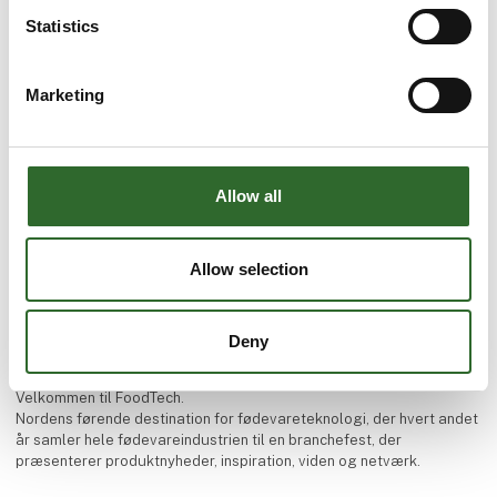
2 kontakt­
seneste fra 15. september 2023
personer
Statistics
Marketing
Allow all
Allow selection
Deny
Velkommen til FoodTech.
Nordens førende destination for fødevareteknologi, der hvert andet
år samler hele fødevareindustrien til en branchefest, der
præsenterer produktnyheder, inspiration, viden og netværk.