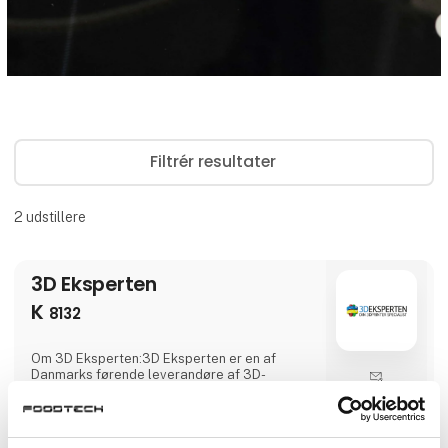
Filtrér resultater
2
udstillere
3D Eksperten
K
8132
Om 3D Eksperten:3D Eksperten er en af
Danmarks førende leverandøre af 3D-
printere, filamenter og tilbehør. Vi har
Direkte
etableret os som en pålidelig og innovativ
kontakt
partner for både private kunder,
virksomheder og offentlige institutioner, der