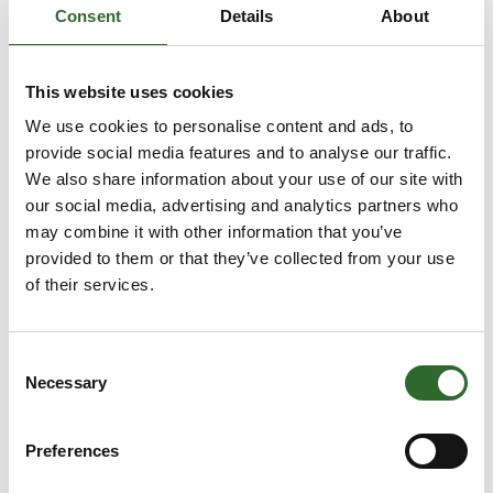
ønsker at udforske og udnytte mulighederne
Consent
Details
About
Møde­booking
inden for 3D-print.Vores Sortiment:Vi tilbyder
et omfattende sortiment af 3D-printere fra
anerkendte mærker som Anycubic, Creality
og UltiMaker. Vores udvalg inkluderer også
This website uses cookies
vores eget premium filamentmærke, 3DE
Premium Filament, som findes i mange
3 kontakt­
We use cookies to personalise content and ads, to
forskellige typer, herunder 3DE Max, 3DE
personer
Silky, PBT+, KungFuFlex og mange flere. Dette
provide social media features and to analyse our traffic.
sikrer, at vores kunder altid har a
We also share information about your use of our site with
our social media, advertising and analytics partners who
CFI - Center for Industri
may combine it with other information that you’ve
K
8100
provided to them or that they’ve collected from your use
of their services.
CFI's vision er at være den førende partner for
danske industrivirksomheder i deres stræben
efter at blive mere innovative,
Direkte
konkurrencedygtige og bæredygtige.Til
kontakt
Consent
FoodTech 2024 støtter vi DM3D,
erhvervsskolernes årlige
Necessary
Selection
danmarksmesterskab i 3D-print. Du kan møde
os på vores stand, hvor vi gerne tager en
snak om DM3D og de mange andre ydelser,
Preferences
CFI tilbyder bl.a. inden for 3D-print og AM
teknologier.
1 opslag