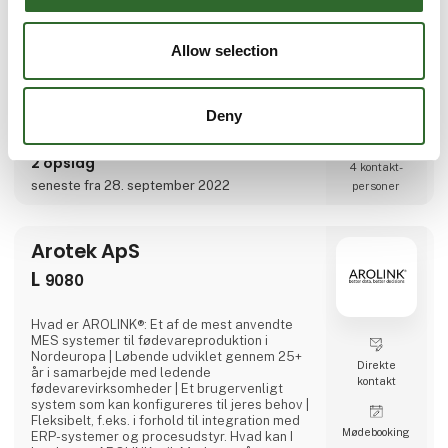
paraply og vi vil rigtig gerne fortælle dig om
Direkte
dem. Paraplyen er blevet større. Ammeraal
kontakt
Beltech og Flexbelt står som ét samlet team.
Allow selection
Vi er klar til at dele ud af vores erfaringer og
viden.Vi har endnu flere unikke båndløsninger
og vil rigtig gerne fortælle dig om dem.Vi
glæder os især til at præsentere:Circle Links
Deny
– bæredygtige løsningerAMMcare – digitalt
værktøjAMMdrive – det bedste fra to
verdnerKom og fortæl os, hvad der er
2 opslag
4 kontakt­
interessant og brugbart for dig.
seneste fra 28. september 2022
personer
Arotek ApS
L
9080
Hvad er AROLINK®: Et af de mest anvendte
MES systemer til fødevareproduktion i
Nordeuropa | Løbende udviklet gennem 25+
Direkte
år i samarbejde med ledende
kontakt
fødevarevirksomheder | Et brugervenligt
system som kan konfigureres til jeres behov |
Fleksibelt, f.eks. i forhold til integration med
Møde­booking
ERP-systemer og procesudstyr. Hvad kan I