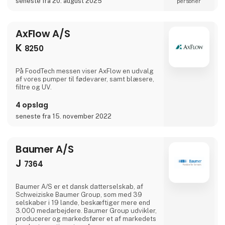
seneste fra 20. august 2025
personer
AxFlow A/S
K
8250
På FoodTech messen viser AxFlow en udvalg
af vores pumper til fødevarer, samt blæsere,
filtre og UV.
4 opslag
seneste fra 15. november 2022
Baumer A/S
J
7364
Baumer A/S er et dansk datterselskab, af
Schweiziske Baumer Group, som med 39
selskaber i 19 lande, beskæftiger mere end
3.000 medarbejdere. Baumer Group udvikler,
producerer og markedsfører et af markedets