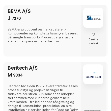
kontrolløsninger udgør kernen i effektive
maskiner og produktionsprocesser.Med MX-
systemet til
BEMA A/S
J
7270
BEMA er producent og markedsfører:-
Komponenter og komplette løsninger baseret
på snegle transport.- Procesudstyr i rustfri
Direkte
stål, inddampere m.m.- Tanke m.m.
kontakt
Beritech A/S
M
9834
Beritech har siden 1995 leveret førsteklasses
procesudstyr og projektløsninger til
fødevareindustrien. Virksomheden arbejder
tæt sammen med kunderne gennem hele
værdikæden – fra indledende rådgivning og
design til konstruktion, produktion, on-site
installation og service.Inden for Food og Dairy