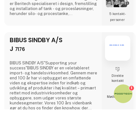
er Beritech specialiseret i design, fremstilling
og installation af tank - og procesløsninger,
herunder silo- og procestanke,
5 kontakt­
væskehåndtering, procesteknologi og
personer
anlægsteknik. Beritech har både kapaciteten
og den nødvendige specialviden til at
imødekomme fødevareindustriens høje krav
BIBUS SINDBY A/S
til sikkerhed, hygiejne og kvalitet.Beritech har
demonstreret evnen t
J
7176
BIBUS SINDBY A/S"Supporting your
success"BIBUS SINDBY er en veletableret
import- og handelsvirksomhed. Gennem mere
Direkte
end 100 år har vi opbygget en omfattende
kontakt
viden og ekspertise inden for indkøb og
1
udvikling af produkter i høj kvalitet – primært
rettet mod industrivirksomheder og
Møde­booking
opbyggere, som udgør vores største
kundesegmenter. Vores 100 års videnbank
gør at du hos os finder den knowhow, der
gemmer sig i rummet mellem innovation og
erfaring.Med over 25.000 varenumre
4 opslag
spænder vores sortiment bredt og dækker
keyboard_arrow_up
seneste fra 28. maj 2025
følgende hovedkategorier:- Gummilister, -
profiler, -ruller og -måtter i utallige
blandinger- Svampe-, celle-, silikoneprofiler