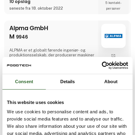
rigtige udstyr til opgaven.Vi er leverandør af
10 opslag
5 kontakt­
en bred vifte af anerkendte brands, og vores
seneste fra 18. oktober 2022
personer
omfattende produktprogram består af
højkvalitetspumper, ventiler, slanger,
omrørere og mixere, rør og fittings, tank
Alpma GmbH
M
9946
ALPMA er et globalt førende ingeniør- og
produktionsselskab, der producerer maskiner
og installationer til mejeri- og
Direkte
fødevareindustrien. Vores divisioner af
kontakt
proces-, ostefremstilling, udskæring og
emballeringsteknologi sætter benchmarks i
effektivitet og pålidelighed. Vi tilbyder vores
Consent
Details
About
Møde­booking
kunder og partnere, fra små og mellemstore
virksomheder op til store globale grupper, et
unikt udvalg af produkter - fra højt
specialiserede individuelle maskiner til
This website uses cookies
komplette systemløsninger.
1 opslag
seneste fra 23. oktober 2022
We use cookies to personalise content and ads, to
provide social media features and to analyse our traffic.
We also share information about your use of our site with
Amixon GmbH Mixing
our social media, advertising and analytics partners who