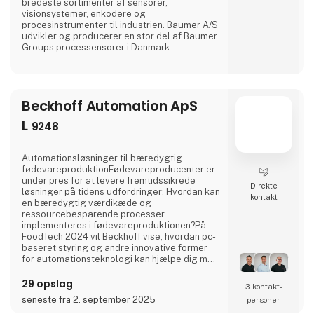
bredeste sortimenter af sensorer,
visionsystemer, enkodere og
procesinstrumenter til industrien. Baumer A/S
udvikler og producerer en stor del af Baumer
Groups processensorer i Danmark.
Beckhoff Automation ApS
L
9248
Automationsløsninger til bæredygtig
fødevareproduktionFødevareproducenter er
under pres for at levere fremtidssikrede
Direkte
løsninger på tidens udfordringer: Hvordan kan
kontakt
en bæredygtig værdikæde og
ressourcebesparende processer
implementeres i fødevareproduktionen?På
FoodTech 2024 vil Beckhoff vise, hvordan pc-
baseret styring og andre innovative former
for automationsteknologi kan hjælpe dig med
at overvinde disse udfordringer. Intelligente
transportsystemer som XPlanar og XTS
29 opslag
3 kontakt­
kombineret med vores systemintegrerede
seneste fra 2. september 2025
personer
visionsystem og highperformance drive- og