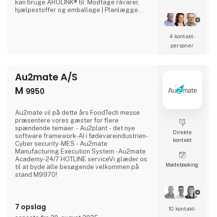
kan bruge AROLINK® til: Modtage råvarer,
hjælpestoffer og emballage | Planlægge
jeres produktioner | Registrere forbrug og
færdigmelde produktioner | Følge op på
udbytter på ledelsesniveau og på detaljeret
4 kontakt­
niveau | Holde styr på jeres lagre | Pakke og
personer
etikettere færdigvarer | Ekspedere
færdigvarer | Sikre og dokumentere kval
Au2mate A/S
M
9950
Au2mate vil på dette års FoodTech messe
præsentere vores gæster for flere
spændende temaer. - Au2plant - det nye
Direkte
software framework-AI i fødevareindustrien-
kontakt
Cyber security-MES - Au2mate
Manufacturing Execution System -Au2mate
Academy-24/7 HOTLINE serviceVi glæder os
Møde­booking
til at byde alle besøgende velkommen på
stand M9970!
7 opslag
10 kontakt­