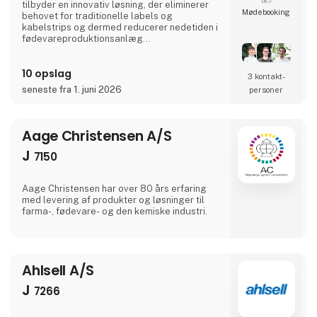
tilbyder en innovativ løsning, der eliminerer
Møde­booking
behovet for traditionelle labels og
kabelstrips og dermed reducerer nedetiden i
fødevareproduktionsanlæg
betydeligt.Hvordan fungerer Simplewire?
Simplewires digitale opmærkningssystem
10 opslag
indlejrer et unikt ID i alle elektriske
3 kontakt­
installationer, der er forbundet til en sikring.
seneste fra 1. juni 2026
personer
Dette ID kan scannes overalt langs kabler og
ledninger, hvilket giver præcis og øjeblikkelig
identifikati
Aage Christensen A/S
J
7150
Aa​ge Christensen har over 80 års erfaring
med levering af produkter og løsninger til
farma-, fødevare- og den kemiske industri.
Ahlsell A/S
J
7266