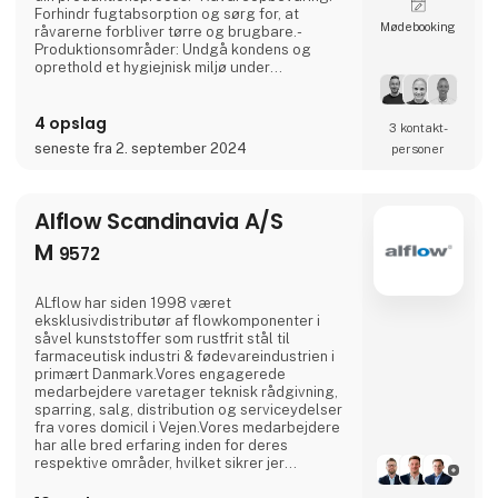
Forhindr fugtabsorption og sørg for, at
Møde­booking
råvarerne forbliver tørre og brugbare.-
Produktionsområder: Undgå kondens og
oprethold et hygiejnisk miljø under
produktionen.- Emballering: Beskyt færdige
produkter mod fugt, der kan kompromittere
4 opslag
emballagens integritet.- Opbevaring og
3 kontakt­
distribution: Sikr langvarig produktstabilitet
seneste fra 2. september 2024
personer
ved at kontrollere luftfugtigheden i
opbevarings- og
transportfaciliteter.Airwatergreens produ
Alflow Scandinavia A/S
M
9572
ALflow har siden 1998 været
eksklusivdistributør af flowkomponenter i
såvel kunststoffer som rustfrit stål til
farmaceutisk industri & fødevareindustrien i
primært Danmark.Vores engagerede
medarbejdere varetager teknisk rådgivning,
sparring, salg, distribution og serviceydelser
fra vores domicil i Vejen.Vores medarbejdere
har alle bred erfaring inden for deres
respektive områder, hvilket sikrer jer
kompetent og sikker vejledning samt det