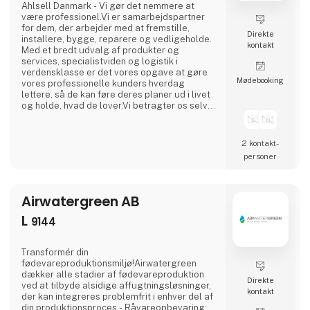
Ahlsell Danmark - Vi gør det nemmere at
være professionel.Vi er samarbejdspartner
for dem, der arbejder med at fremstille,
Direkte
installere, bygge, reparere og vedligeholde.
kontakt
Med et bredt udvalg af produkter og
services, specialistviden og logistik i
verdensklasse er det vores opgave at gøre
Møde­booking
vores professionelle kunders hverdag
lettere, så de kan føre deres planer ud i livet
og holde, hvad de lover.Vi betragter os selv
som en faglig allieret og tager ansvar for at
hjælpe vores kunder i en verden, hvor den
eneste konstant er forandring. Med vores
2 kontakt­
leverandører i ryggen er vi altid på forkant, så
personer
vi sammen med vores kunder kan reagere på
ændrede krav
Airwatergreen AB
L
9144
Transformér din
fødevareproduktionsmiljø!Airwatergreen
dækker alle stadier af fødevareproduktion
Direkte
ved at tilbyde alsidige affugtningsløsninger,
kontakt
der kan integreres problemfrit i enhver del af
din produktionsproces.- Råvareopbevaring: