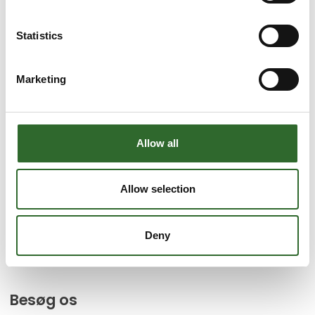
år samler hele fødevareindustrien til en branchefest, der
præsenterer produktnyheder, inspiration, viden og netværk.
Statistics
Vi ses igen, 27. - 29. oktober 2026
Facebook
LinkedIn
Marketing
Find os
Allow all
MCH Messecenter Herning
Vardevej 1
7400 Herning
Allow selection
Danmark
Kontakt os
Deny
Telefon: +45 99 26 99 26
E-mail:
foodtech@mch.dk
Besøg os