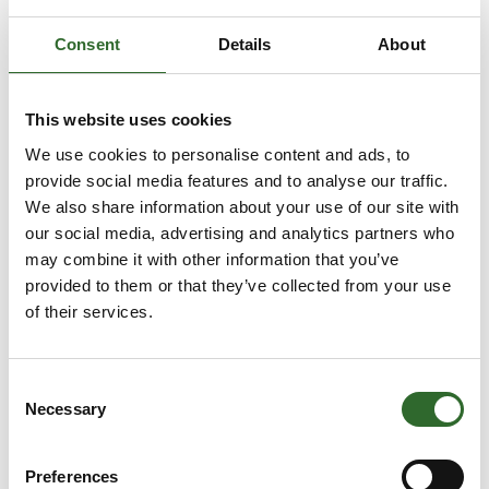
Consent
Details
About
Ingen resultater fundet.
This website uses cookies
We use cookies to personalise content and ads, to
provide social media features and to analyse our traffic.
We also share information about your use of our site with
our social media, advertising and analytics partners who
may combine it with other information that you’ve
provided to them or that they’ve collected from your use
of their services.
Consent
Necessary
Selection
Velkommen til FoodTech.
Nordens førende destination for fødevareteknologi, der hvert andet
Preferences