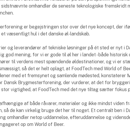
ns sidstnævnte omhandler de seneste teknologiske fremskridt
anchen.
rforening er begejstringen stor over det nye koncept, der if
 et væsentligt hul i det danske øl-landskab.
rier og leverandører af tekniske løsninger på ét sted er nyt i 
ig god mening, for vi er gode til øl her i landet - både historisk
hører til verdens mest spændende øldestinationer, og vi er s
mæssigt, så det er helt oplagt, at FoodTech med World of Be
rdener med et fremsynet og samlende mødested, konstaterer 
r Dansk Brygmesterforening, der vurderer, at det for brygger
stor vigtighed, at FoodTech med det nye tiltag sætter fokus p
 afhængige af både råvarer, materialer og ikke mindst viden fr
, så de kan virkelig bruge det her til noget. Et centralt ben i 
ng omhandler netop uddannelse, efteruddannelse og vidensde
 engageret op om World of Beer.