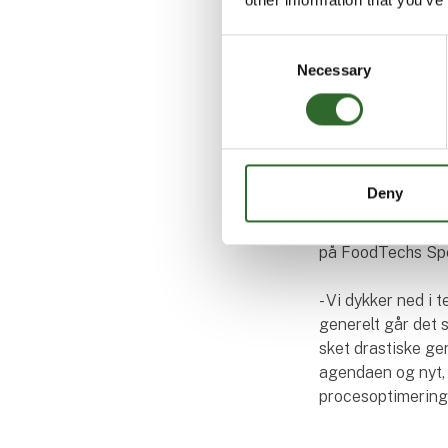
Turene forestås a
Consent
Brewing Consult,
Necessary
Selection
ølbrygning.
- Den danske øl-i
ERP, og World of B
rundvisningerne k
Deny
på at møde repræs
rådgivning, forkla
på FoodTechs Spe
- Vi dykker ned i 
generelt går det s
sket drastiske ge
agendaen og nyt, 
procesoptimering