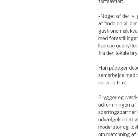
fortsætter:
- Noget af det, vi
at finde en øl, de
gastronomisk kvali
med forestillingen 
kæmpe uudnyttet o
fra den lokale bry
Han påpeger desud
samarbejde med br
servere til øl.
Brygger og iværks
udformningen af M
sparringspartner l
udvælgelsen af ø
moderator og tovh
om matchning af 