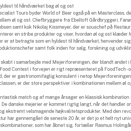
yldest til håndværket bag øl og ost
cialist Tours byder World of Beer også på en Masterclass, d
ellem øl og ost. Chefbryggere fra Ebeltoft Gårdbryggeri, Fan
obsen samt kok Nikolaj Kissmeyer, der er souschef på Restau
erer en stribe produkter og viser, hvordan øl og ost klæder 
r er at betragte som en hyldest til håndværket, henvender sig 
duktionschefer samt folk inden for salg, forskning og udvikli
skabt i samarbejde med Mejeriforeningen, der blandt andet i 
 Food Contest i forvejen er rigt repræsenteret på FoodTech - o
 der er gastronomifaglig konsulent i netop Mejeriforeninge
classen, er der store perspektiver i kombinationen mellem øl o
 fantastisk match og af mange årsager en klassisk kombination 
 De danske mejerier er kommet rigtig langt, når det handler o
og ekstremt velsmagende højkvalitetsprodukter. Med den revo
tur har gennemgået de seneste 20 år, er det jo et helt nyt uni
ombinationer, som har åbnet sig, fortæller Rasmus Holmgå