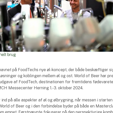
nelt brug
 navnet på FoodTechs nye øl-koncept, der både beskæftiger s
løsninger og koblingen mellem øl og ost. World of Beer har pr
udgave af FoodTech, destinationen for fremtidens fødevarete
 MCH Messecenter Herning 1.-3. oktober 2024.
nd på alle aspekter af øl og ølbrygning, når messen i starten
World of Beer og i den forbindelse byder på både en Mastercl
 om emnet. Førstnævnte fokuserer på den perspektivrige komb