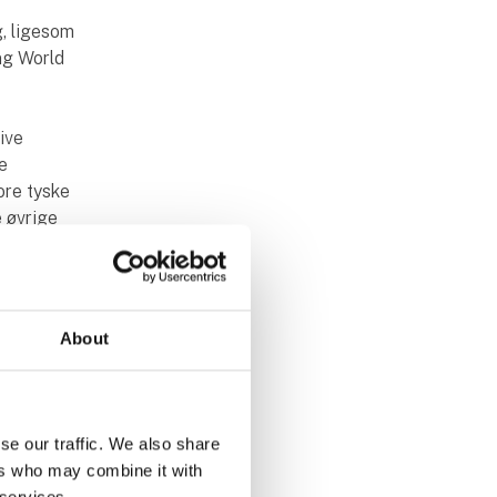
, ligesom
ang World
live
re
ore tyske
e øvrige
About
ikere,
t
 turene en
se our traffic. We also share
ers who may combine it with
 services.