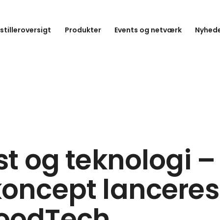
stilleroversigt
Produkter
Events og netværk
Nyhede
ost og teknologi –
koncept lanceres
oodTech