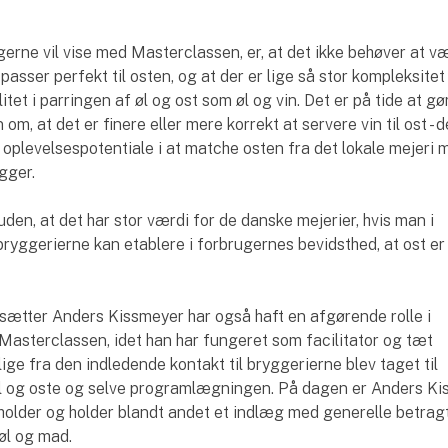
 gerne vil vise med Masterclassen, er, at det ikke behøver at 
r passer perfekt til osten, og at der er lige så stor kompleksitet
tet i parringen af øl og ost som øl og vin. Det er på tide at gø
om, at det er finere eller mere korrekt at servere vin til ost - d
plevelsespotentiale i at matche osten fra det lokale mejeri m
gger.
en, at det har stor værdi for de danske mejerier, hvis man i
yggerierne kan etablere i forbrugernes bevidsthed, at ost er
ætter Anders Kissmeyer har også haft en afgørende rolle i
asterclassen, idet han har fungeret som facilitator og tæt
ige fra den indledende kontakt til bryggerierne blev taget til
l og oste og selve programlægningen. På dagen er Anders K
older og holder blandt andet et indlæg med generelle betrag
øl og mad.