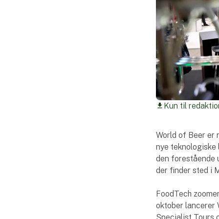
Kun til redaktio
download
World of Beer er
nye teknologiske 
den forestående 
der finder sted i
FoodTech zoomer i
oktober lancerer 
Specialist Tours