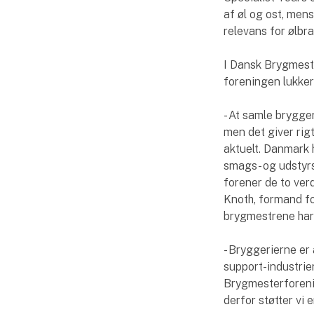
af øl og ost, me
relevans for ølbr
I Dansk Brygmeste
foreningen lukker
- At samle brygge
men det giver rigt
aktuelt. Danmark 
smags- og udstyrs
forener de to ve
Knoth, formand fo
brygmestrene har 
- Bryggerierne er
support-industrien
Brygmesterforeni
derfor støtter vi