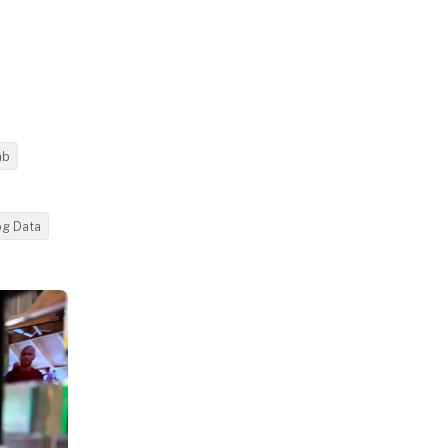
ab
og Data