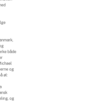
 med
ølge
Danmark,
 og
tærke både
er
Michael
ierne og
å øl:
a
Dansk
ling, og