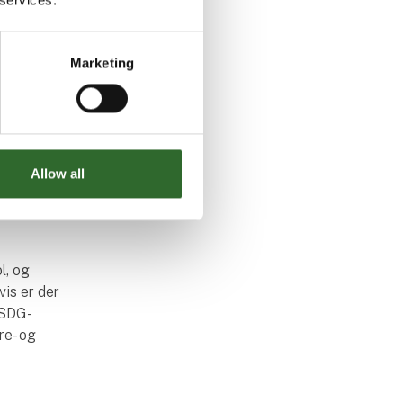
nsen
us på
Marketing
dstyr og
 på
rberedt
Allow all
er i vente
l, og
vis er der
 SDG-
re- og