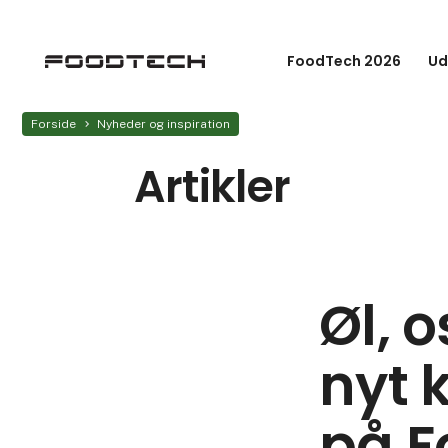
FoodTech 2026
Ud
Forside
Nyheder og inspiration
Artikler
Øl, 
nyt 
på F