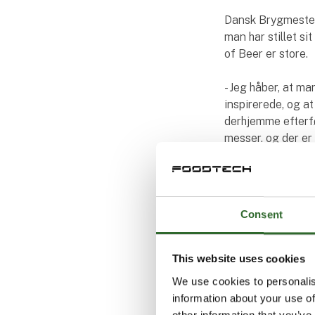
Dansk Brygmester
man har stillet si
of Beer er store.
- Jeg håber, at ma
inspirerede, og a
derhjemme efterfø
messer, og der er 
nordiske lande på
Specialist Tours:
Consent
World of Beer tæl
procesoptimering 
ingeniører, vedli
This website uses cookies
oplevelse, der giv
We use cookies to personalis
oplagt anledning 
information about your use of
branchefolk.
other information that you’ve