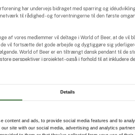
forening har undervejs bidraget med sparring og idéudvikling
t netværk til rådighed - og forventningerne til den første omg
nge af vores medlemmer vil deltage i World of Beer, at de vil b
t de vil fortsætte det gode arbejde og dygtiggøre sig yderlige
lgende. World of Beer er en tiltrængt dansk pendant til de st
store perspektiver i projektet - også i forhold til at inkludere d
 sigt, vurderer Michael Knoth.
 Skræddersyet oplevelse til bryggerier
Details
ler to Specialist Tours, der beskæftiger sig med henholdsvis
og kvalitetskontrol. På rundvisningerne kan brygmestre, tekn
geholdelsesfolk og kvalitetschefer få en bryggeri-skræddersye
er deltagerne indsigt og inspiration til egen drift. Samtidig er
e content and ads, to provide social media features and to analy
til at netværke med udstillerne, eksperter, forskere og andre
 our site with our social media, advertising and analytics partn
 provided to them or that they’ve collected from your use of their