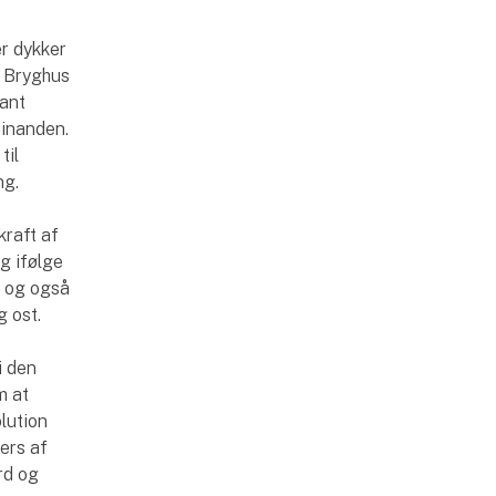
er dykker
ø Bryghus
rant
hinanden.
til
ng.
kraft af
g ifølge
n og også
g ost.
i den
m at
lution
vers af
rd og