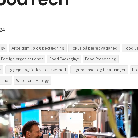
024
ogy
Arbejdsmiljø og beklædning
Fokus på bæredygtighed
Food L
Faglige organisationer
Food Packaging
Food Processing
r
Hygiejne og fødevaresikkerhed
Ingredienser og tilsætninger
IT 
ioner
Water and Energy