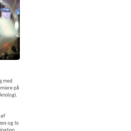
ig med
emiere på
knologi,
 af
ass og to
ination