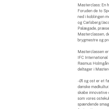
Masterclass: En h
Foruden de to Spe
ned i koblingen m
og Carlsberg/Jac
Palægade, præsent
Masterclassen, de
brygmestre og pro
Masterclassen er 
IFC International
Rasmus Holmgård,
deltager i Master
- Øl og ost er et
danske madkultur.
skabe innovative 
som vores ostekul
spændende smagsk