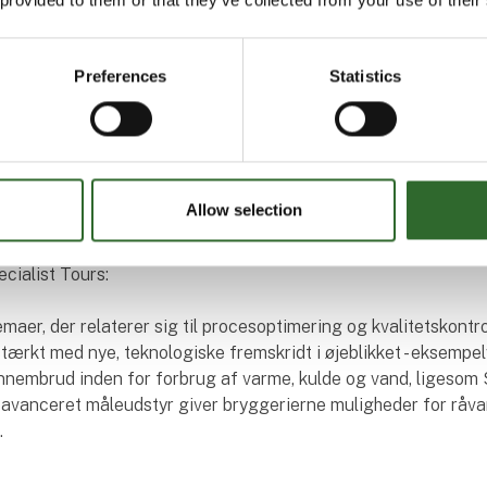
f Axel G. Kristiansen, uafhængig bryggerikonsulent i Kristia
 og han finder det særdeles meningsfuldt med FoodTechs fok
Preferences
Statistics
ndustri har fået flere nye aktører inden for eksempelvis måleu
eer er med til at skabe et overblik over alle disse. Deltagerne
an se frem til at møde en række udvalgte udstillere, der er fo
Allow selection
entanter fra bryggerierne, og som derfor kan levere konkret
rer Axel G. Kristiansen og sætter nogle flere ord på, hvad der 
cialist Tours:
temaer, der relaterer sig til procesoptimering og kvalitetskontro
tærkt med nye, teknologiske fremskridt i øjeblikket - eksempel
nnembrud inden for forbrug af varme, kulde og vand, ligesom
avanceret måleudstyr giver bryggerierne muligheder for råva
.