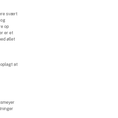
være svært
 og
re op
er er et
ed øllet
 oplagt at
issmeyer
tninger