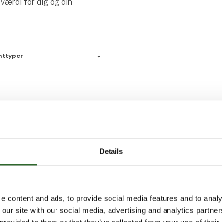
 værdi for dig og din
nttyper
Details
e content and ads, to provide social media features and to analy
 our site with our social media, advertising and analytics partn
 provided to them or that they’ve collected from your use of their