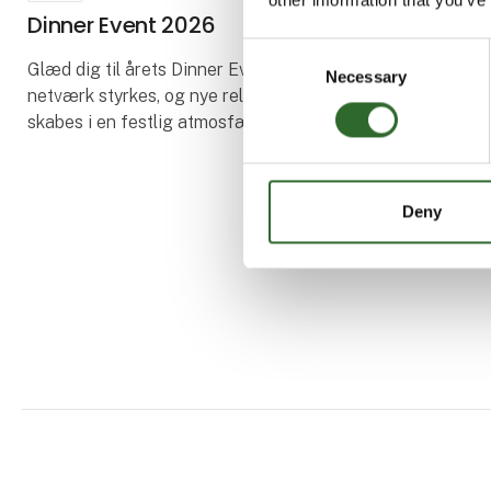
Dinner Event 2026
Consent
Glæd dig til årets Dinner Event – hvor
Necessary
Selection
netværk styrkes, og nye relationer
skabes i en festlig atmosfære.
Dinner Event
16:15 – Shuttlebusser kører fra
Deny
FoodTech til MCH Herning
Kongrescenter
17:00