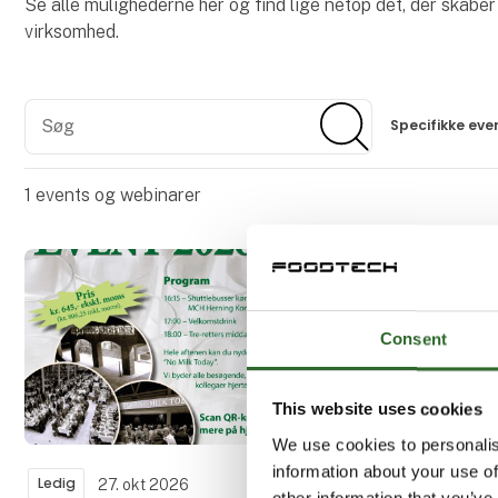
Se alle mulighederne her og find lige netop det, der skaber
virksomhed.
Søg
Søg
Specifikke eve
1
events og webinarer
Consent
This website uses cookies
We use cookies to personalis
information about your use of
Ledig
27. okt 2026
other information that you’ve