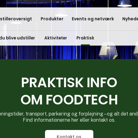
stilleroversigt
Produkter
Events og netværk
Nyhede
du blive udstiller
Aktiviteter
Praktisk
PRAKTISK INFO
OM FOODTECH
ningstider, transport, parkering og forplejning – og alt det and
Find informationerne her eller kontakt os.
Kontakt os