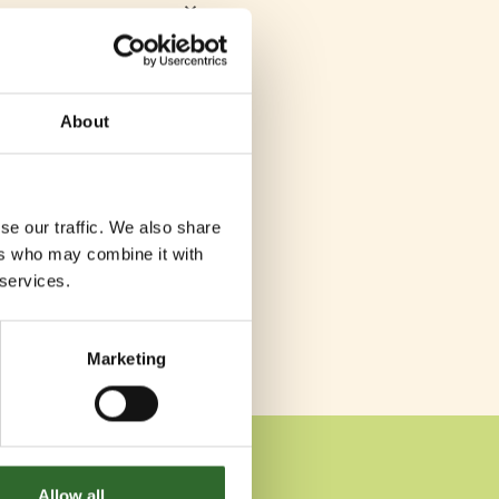
keyboard_arrow_down
keyboard_arrow_down
keyboard_arrow_down
About
keyboard_arrow_down
keyboard_arrow_down
se our traffic. We also share
ers who may combine it with
keyboard_arrow_down
 services.
keyboard_arrow_down
Marketing
Allow all