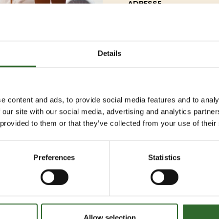
ADRESSE
GRATIS PARKERING
HOTEL
Details
TAXA
TOG
e content and ads, to provide social media features and to analy
 our site with our social media, advertising and analytics partn
BUS
 provided to them or that they’ve collected from your use of their
FLY
Preferences
Statistics
Allow selection