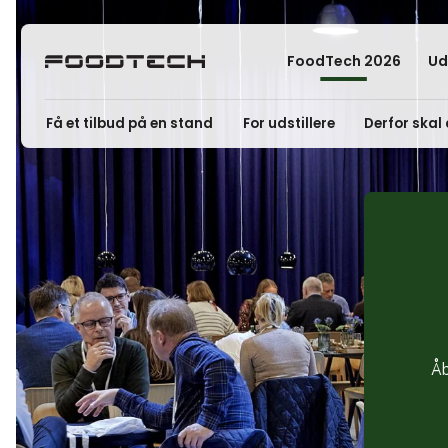
FoodTech 2026
Ud
Få et tilbud på en stand
For udstillere
Derfor skal 
Åb