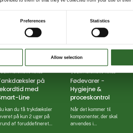
Preferences
Statistics
Allow selection
. august 2026
5. august 2026
 OEM Automatic Klitsø
| OEM Automatic Klitsø
Tankdæksler på
Fødevarer -
rekordtid med
Hygiejne &
Smart-Line
proceskontrol
u kan du få trykdæksler
Når det kommer til
everet på kun 2 uger på
komponenter, der skal
rund af foruddefineret
anvendes i
onfiguration – en hurtig
fødevareproduktion, sætter