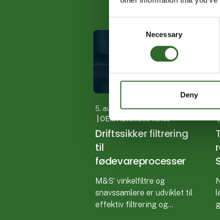
Consent
Necessary
Selection
Deny
5. august 2026
5
| OEM Automatic Klitsø
|
Driftssikker filtrering
til
fødevareprocesser
M&S’ vinkelfiltre og
N
snavssamlere er udviklet til
l
effektiv filtrering og
g
opsamling af procesrester
k