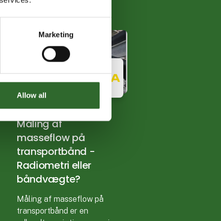
Marketing
Allow all
5. august 2026
| VEGA
Måling af
masseflow på
transportbånd -
Radiometri eller
båndvægte?
Måling af masseflow på
transportbånd er en