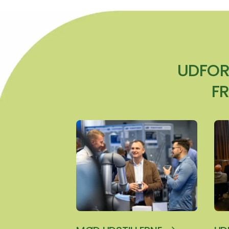
UDFOR
F