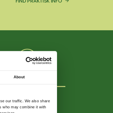
FIND PRAKTISK INFO
INFO TIL UDSTILLERE
About
CH
se our traffic. We also share
ers who may combine it with
 services.