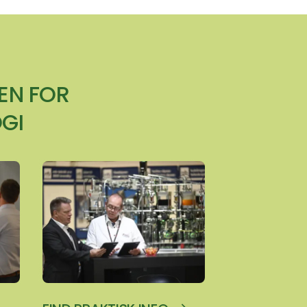
EN FOR
GI