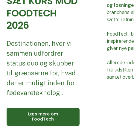
SÆT KURS MOD
og løsninge
FOODTECH
branchens ek
sætte retnin
2026
FoodTech byd
inspirerend
Destinationen, hvor vi
giver nye per
sammen udfordrer
status quo og skubber
Allerede in
fra udstille
til grænserne for, hvad
samlet overbl
der er muligt inden for
fødevareteknologi.
Læs mere om
FoodTech