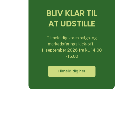
BLIV KLAR TIL
AT UDSTILLE
Tilmeld dig vores salgs- og
markedsførings kick-off.
1. september 2026 fra kl. 14.00
- 15.00
Tilmeld dig her