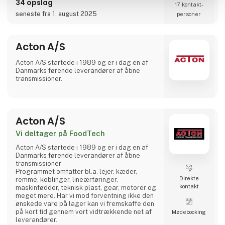
34 opslag
17 kontakt­
noteret på SIX Swiss Exchange (ABBN) og
Nasdaq Stockholm (ABB). www.abb.com
seneste fra 1. august 2025
personer
Acton A/S
Acton A/S startede i 1989 og er i dag en af
Danmarks førende leverandører af åbne
transmissioner.
Acton A/S
Vi deltager på FoodTech
Acton A/S startede i 1989 og er i dag en af
Danmarks førende leverandører af åbne
transmissioner
Programmet omfatter bl.a. lejer, kæder,
Direkte
remme, koblinger, lineærføringer,
kontakt
maskinfødder, teknisk plast, gear, motorer og
meget mere. Har vi mod forventning ikke den
ønskede vare på lager kan vi fremskaffe den
på kort tid gennem vort vidtrækkende net af
Møde­booking
leverandører.