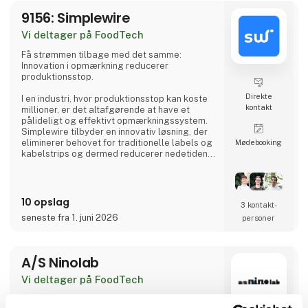
9156: Simplewire
Vi deltager på FoodTech
Få strømmen tilbage med det samme:
Innovation i opmærkning reducerer
produktionsstop.
Direkte
I en industri, hvor produktionsstop kan koste
kontakt
millioner, er det altafgørende at have et
pålideligt og effektivt opmærkningssystem.
Simplewire tilbyder en innovativ løsning, der
eliminerer behovet for traditionelle labels og
Møde­booking
kabelstrips og dermed reducerer nedetiden i
fødevareproduktionsanlæg betydeligt.
Hvordan fungerer Simplewire?
10 opslag
3 kontakt­
Simplewires digitale opmærkningssystem
seneste fra 1. juni 2026
personer
indlejrer et unikt ID i alle elektriske
installationer, der er forbundet til en sikring.
Dette ID kan scannes overalt langs kabler og
ledninger, hvilket giver præcis og øjeblikkelig
A/S Ninolab
Vi deltager på FoodTech
Hos Ninolab har vi fokus på høj kvalitet og