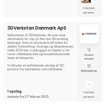
Anycubic, Creality og UltiMaker. Vores udvalg
inkluderer også vores eget premium
3 kontakt­
filamentmærke, 3DE Premium Filament, som
personer
findes i mange forskellige typer, herunder
3DE Max, 3DE Silky, PBT+, KungFuFlex og
mange flere. Dette sikrer, at vores kunder alt
3DVerkstan Danmark ApS
Velkommen til 3DVerkstan, din one-stop
destination for top-of-the-line 3D-printing
løsninger. Som en drivende kraft inden for
additiv fremstilling i Sverige og Skandinavien
siden 2014 har vi opbygget et stærkt ry for
vores videnbaserede og kundefokuserede
Direkte
team af eksperter.
kontakt
Vi tilbyder et omfattende udvalg af 3D-
printere fra topmærker som Ultimaker,
Møde­booking
Formlabs, Markforged, Meltio og MiniFactory
og sikrer produktkvalitet, enestående service
og support. Vores tætte samarbejde med
brancheførende virksomheder gør det muligt
for os at levere avanceret 3D-printteknologi
1 opslag
til kunder over hele verden.
1 kontakt­
seneste fra 27. februar 2023
personer
Hos 3DVerkstan har vi stor erfaring og viden i