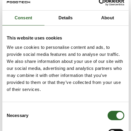
sætter altid dine behov i centrum. Vi hjælper
dig med at skræddersy en løsning hvad enten
det gælder enkelte produkter eller hele
Direkte
systemer. Vores kvalitetsmål er at kunne
Consent
Details
About
kontakt
levere et korrekt tilpasset produkt, med de
rigtige funktioner, til aftalt tid og ikke mindst
til den rigtige pris. De produkter Ninolab har
valgt at forhandle, er alle nøje udvalgt blandt
Møde­booking
This website uses cookies
leverandører fra hele verden.
We use cookies to personalise content and ads, to
15 opslag
provide social media features and to analyse our traffic.
seneste fra 19. oktober 2022
We also share information about your use of our site with
our social media, advertising and analytics partners who
Aage Christensen A/S
may combine it with other information that you’ve
Vi deltager på FoodTech
provided to them or that they’ve collected from your use
of their services.
Aa​ge Christensen har over 80 års erfaring
med levering af produkter og løsninger til
farma-, fødevare- og den kemiske industri.
Consent
Necessary
Selection
ABB A/S