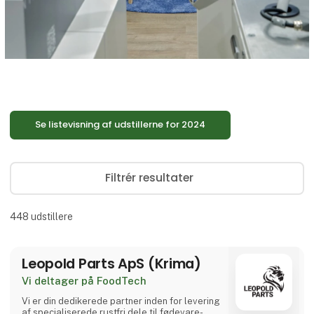
Se listevisning af udstillerne for 2024
Filtrér resultater
448
udstillere
Leopold Parts ApS (Krima)
Vi deltager på FoodTech
Vi er din dedikerede partner inden for levering
af specialiserede rustfri dele til fødevare-,