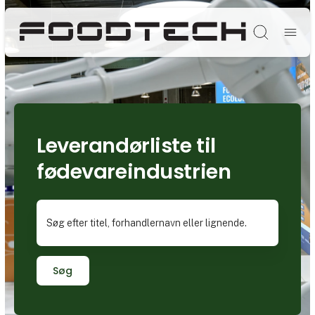
Søg
Leverandørliste til
fødevareindustrien
Søg efter titel, forhandlernavn eller lignende.
Søg