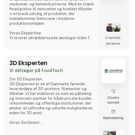
medicinal- og kemiindustrierne. Med en stærk
forpligtelse til innovation og kvalitet tilbyder
vi et bredt udvalg af produkter, der
imødekommer behovene i moderne
produktionsmiljøer.
Vores Ekspertise:
Vi leverer skræddersyede løsninger inden for
2 kontakt­
rustfri tanke, procesudstyr og tilbehør,
personer
herunder CSC-forbindelser, mandekarme og
meget mere. Vores produkter er designet til
at sikre både sikkerhed og effektivitet i dine
3D Eksperten
produktionsprocesser.
Vi deltager på FoodTech
Hvorfor Vælge Os?
Vi kombinerer omfattende branchekendskab
Om 3D Eksperten:
med en passion for at levere pålidelige
3D Eksperten er en af Danmarks førende
produkter
leverandøre af 3D-printere, filamenter og
tilbehør. Vi har etableret os som en pålidelig
Direkte
og innovativ partner for både private kunder,
kontakt
virksomheder og offentlige institutioner, der
ønsker at udforske og udnytte mulighederne
inden for 3D-print.
Møde­booking
Vores Sortiment:
Vi tilbyder et omfattende sortiment af 3D-
printere fra anerkendte mærker som