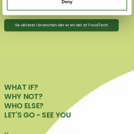
Deny
Skab og dyrk de relationer, som din virksomhed skal hvile på
i fremtiden.
Se aktører i branchen der er en del af FoodTech
WHAT IF?
WHY NOT?
WHO ELSE?
LET'S GO - SEE YOU