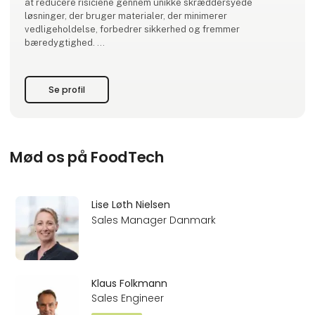
at reducere risiciene gennem unikke skræddersyede
løsninger, der bruger materialer, der minimerer
vedligeholdelse, forbedrer sikkerhed og fremmer
bæredygtighed.
Hos Real Safety får du ikke bare en løsning – du får en
samarbejdspartner, der lytter, rådgiver, opmåler og tilpasser
Se profil
løsningerne til præcis
Mød os på FoodTech
Lise Løth Nielsen
Sales Manager Danmark
Klaus Folkmann
Sales Engineer