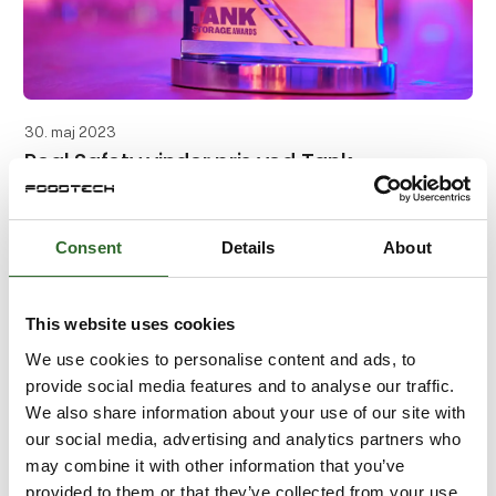
30. maj 2023
Real Safety vinder pris ved Tank
Storage Awards
Real Safety kan sagtens måle sig med deres globale
Consent
Details
About
kolleger.
Det står klart efter uddeling af Safety Technology
Category prisen ved den prestigefyldte Global Tank
This website uses cookies
Storage Awards i Rotterdam i marts,
We use cookies to personalise content and ads, to
provide social media features and to analyse our traffic.
We also share information about your use of our site with
our social media, advertising and analytics partners who
may combine it with other information that you’ve
provided to them or that they’ve collected from your use