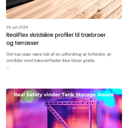
24. juli 2024
RealFlex skridsikre profiler til træbroer
og terrasser
Det kan især være lidt af en udfordring at forhindre, at
områder med træoverflader ikke bliver glatte.
Vores RealFlex træ- og terrasseskridsikring er en
nem, effektiv løsning, hvor smalle skridsikr