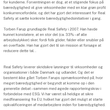
for kunderne. Forventningen er dog, at et stigende fokus på
bæredygtighed vil give virksomheder med en klar grøn profil
konkurrencefordele, og det har gjort det interessant for Real
Safety at sætte konkrete bæredygtighedsinitiativer i gang.
Torben Farup grundlagde Real Safety i 2007. Han havde
kunnet konstatere, at en stor del (ca. 33% – af alle
arbejdsulykker) sker, fordi folk glider, falder eller snubler på
en overflade. Han har gjort det til sin mission at forsøge at
reducere dette tal. .
Real Safety leverer skridsikre løsninger til virksomheder og
organisationer i både Danmark og udlandet. Og det er
bestemt ikke gået Torben Farups opmærksomhed på, hvor
meget bæredygtighed er begyndt at komme op i den
generelle debat – sammen med øgede rapporteringskrav i
forbindelse med ESG. Vi har været så heldige at sikre
medfinansiering fra EU, hvilket har gjort det muligt at starte
opkvalificeringen af ​​medarbejdere inden for bæredygtighed.