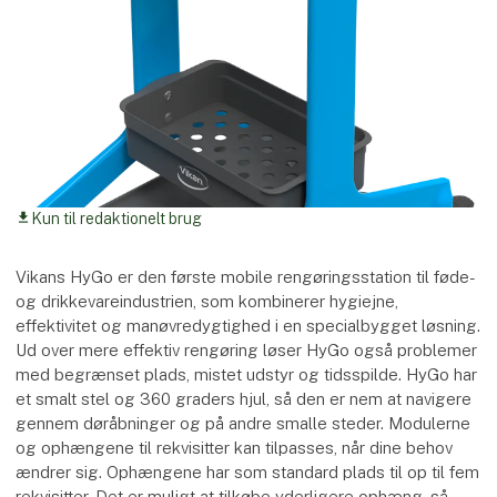
Kun til redaktionelt brug
download
Vikans HyGo er den første mobile rengøringsstation til føde-
og drikkevareindustrien, som kombinerer hygiejne,
effektivitet og manøvredygtighed i en specialbygget løsning.
Ud over mere effektiv rengøring løser HyGo også problemer
med begrænset plads, mistet udstyr og tidsspilde. HyGo har
et smalt stel og 360 graders hjul, så den er nem at navigere
gennem døråbninger og på andre smalle steder. Modulerne
og ophængene til rekvisitter kan tilpasses, når dine behov
ændrer sig. Ophængene har som standard plads til op til fem
rekvisitter. Det er muligt at tilkøbe yderligere ophæng, så