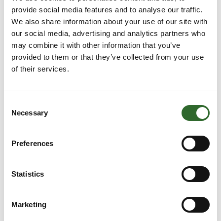
provide social media features and to analyse our traffic.
We also share information about your use of our site with
our social media, advertising and analytics partners who
Artikel er skrevet af:
Vikan A/S
may combine it with other information that you’ve
provided to them or that they’ve collected from your use
Vikan er verdens førende leverandør af hygiejniske
of their services.
rengøringsrekvisitter til fødevareindustrien og andre
hygiejnefølsomme miljøer. Med virksomhedens mere end 125
års erfaring har vi opbygget branchens største vidensbank
om hygiejne og tilhørende lovgivning og brugt den til at
Consent
udvikle verdens mest effektive professionelle
Necessary
Selection
rengøringsrekvisitter og markedets bedste rådgivende
serviceydelser. Alt sammen for at sikre, at vores kunder kan
levere alle de produkter, de fremstiller, med stolthed og ro i
Preferences
sindet. Når du handler med Vikan, får du en hygiejnepartner,
som verden over er anerkendt for profe
Statistics
Se profil
Marketing