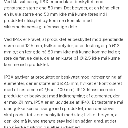
Ved klassificering IP1X er produktet beskyttet mod
genstande større end 50 mm. Det betyder, at en hånd eller
en kugle større end 50 mm ikke må kunne føres ind i
produktet utilsigtet og komme i kontakt med
sikkerhedsmæssigt uforsvarlige dele.
Ved IP2X er kravet, at produktet er beskyttet mod genstande
større end 12,5 mm, hvilket betyder, at en testfinger på Ø12
mm og en længde på 80 mm ikke må kunne komme ind og
røre de farlige dele, og at en kugle på Ø12,5 ikke må kunne
komme ind i produktet.
IP3X angiver, at produktet er beskyttet mod indtrængning af
elementer, der er større end Ø2,5 mm, hvilket er kontrolleret
med et testemne (Ø2,5 x L 100 mm). IP4X-klassificerede
produkter er beskyttet mod indtrængning af elementer, der
er max Ø1 mm. IP5X er en udvidelse af IP4X. Et testemne må
stadig ikke kunne trænge ind i produktet, men derudover
skal produktet være beskyttet mod støv, hvilket betyder, at
der ikke må kunne trænge støv ind i en sådan grad, at det
kan påvirke funktion og/eller sikkerhed.