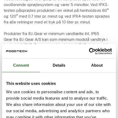
oscillerende sprøjtesystem og varer 5 minutter. Ved IPX3-
testen påsprøjtes produktet i en vinkel på henholdsvis 60°
og 120° med 0,7 liter pr. minut og ved IPX4-testen sprøjtes
fra alle retninger med et tryk på 10 liter pr. minut.
Produkter fra BJ-Gear er minimum vandtætte iht. IP65
Gear fra BJ-Gear A/S kan som minimum modstå vandtryk i
henhold til IPX5. For at teste i henhold til IPX5 skal produktet
påsprøjtes vandstråler fra 2,5-3 meters afstand med en
dyseåbning på Ø6,3 mm og et tryk på 12,5 liter vand pr. minut
fra alle retninger i minimum 3 minutter. IPX6 foregår på
Consent
Details
About
samme måde, men med en dyseåbning på Ø12,5 og et tryk
på 100 liter pr. minut.
This website uses cookies
Ved test for IPX7 og IPX8 skal produktet nedsænkes i vand.
IPX7-testen foretages ved, at produktet nedsænkes til
We use cookies to personalise content and ads, to
nederste punkt af produktet er en meter fra vandoverfladen.
provide social media features and to analyse our traffic.
Øverste punkt skal dog minimum være 15 cm under
We also share information about your use of our site with
vandoverfladen. Produktet skal være nedsænket i minimum
our social media, advertising and analytics partners who
30 minutter. For at opnå beskyttelsesgrad IPX8 skal
may combine it with other information that you’ve