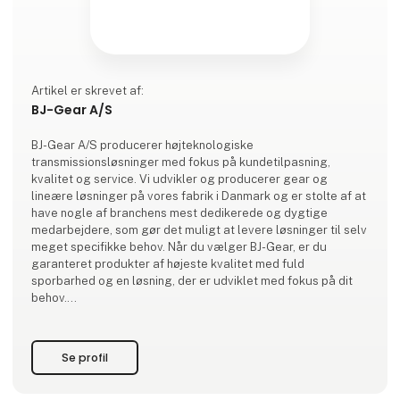
Artikel er skrevet af:
BJ-Gear A/S
BJ-Gear A/S producerer højteknologiske
transmissionsløsninger med fokus på kundetilpasning,
kvalitet og service. Vi udvikler og producerer gear og
lineære løsninger på vores fabrik i Danmark og er stolte af at
have nogle af branchens mest dedikerede og dygtige
medarbejdere, som gør det muligt at levere løsninger til selv
meget specifikke behov. Når du vælger BJ-Gear, er du
garanteret produkter af højeste kvalitet med fuld
sporbarhed og en løsning, der er udviklet med fokus på dit
behov.
Siden 1964 har BJ-Gear A/S været kendt som en
kvalitetsorienteret producent af gear og aktuatorer til man
Se profil