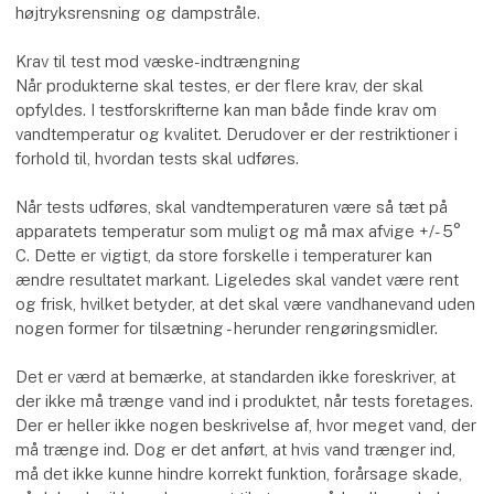
højtryksrensning og dampstråle.
Krav til test mod væske-indtrængning
Når produkterne skal testes, er der flere krav, der skal
opfyldes. I testforskrifterne kan man både finde krav om
vandtemperatur og kvalitet. Derudover er der restriktioner i
forhold til, hvordan tests skal udføres.
Når tests udføres, skal vandtemperaturen være så tæt på
apparatets temperatur som muligt og må max afvige +/- 5°
C. Dette er vigtigt, da store forskelle i temperaturer kan
ændre resultatet markant. Ligeledes skal vandet være rent
og frisk, hvilket betyder, at det skal være vandhanevand uden
nogen former for tilsætning - herunder rengøringsmidler.
Det er værd at bemærke, at standarden ikke foreskriver, at
der ikke må trænge vand ind i produktet, når tests foretages.
Der er heller ikke nogen beskrivelse af, hvor meget vand, der
må trænge ind. Dog er det anført, at hvis vand trænger ind,
må det ikke kunne hindre korrekt funktion, forårsage skade,