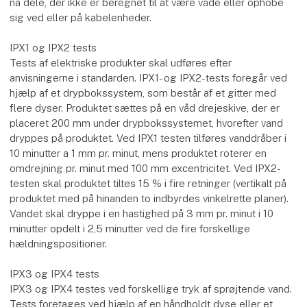
nå dele, der ikke er beregnet til at være våde eller ophobe
sig ved eller på kabelenheder.
IPX1 og IPX2 tests
Tests af elektriske produkter skal udføres efter
anvisningerne i standarden. IPX1- og IPX2-tests foregår ved
hjælp af et drypbokssystem, som består af et gitter med
flere dyser. Produktet sættes på en våd drejeskive, der er
placeret 200 mm under drypbokssystemet, hvorefter vand
dryppes på produktet. Ved IPX1 testen tilføres vanddråber i
10 minutter a 1 mm pr. minut, mens produktet roterer en
omdrejning pr. minut med 100 mm excentricitet. Ved IPX2-
testen skal produktet tiltes 15 % i fire retninger (vertikalt på
produktet med på hinanden to indbyrdes vinkelrette planer).
Vandet skal dryppe i en hastighed på 3 mm pr. minut i 10
minutter opdelt i 2,5 minutter ved de fire forskellige
hældningspositioner.
IPX3 og IPX4 tests
IPX3 og IPX4 testes ved forskellige tryk af sprøjtende vand.
Tests foretages ved hjælp af en håndholdt dyse eller et