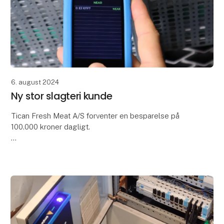
6. august 2024
Ny stor slagteri kunde
Tican Fresh Meat A/S forventer en besparelse på
100.000 kroner dagligt.
Strømnedbrud er en hyppig og kostbar udfordring
hos Tican. Hver dag går strømmen mindst ét sted, og
grundet slagteriets hårde