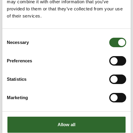
may combine it with other information that you’ve
provided to them or that they’ve collected from your use
of their services.
Consent
Necessary
Selection
6. august 2024
Energiforum 2024
Preferences
Det var en fornøjelse at se den store interesse for at
besøge vores stand på Energiforum Danmarks
Statistics
årskonference.
Tak til alle der besøgte os på Energiforum |
Marketing
Energiforum Danmarks årskonference!
Allow all