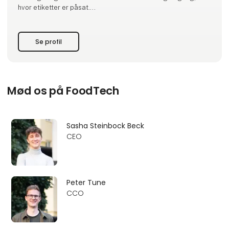
hvor etiketter er påsat.
Det er grunden til, at Simplewires digitale mærkningssystem
er det bedste mærkningssystem i verden.
Se profil
Men hvordan virker det?
Simplewires cl
Mød os på FoodTech
Sasha Steinbock Beck
CEO
Peter Tune
CCO