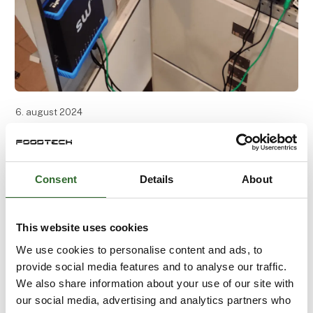
6. august 2024
Flex hos A&H
Simplewire sparer tid for elektrikerne
Consent
Details
About
Tommy fra Andersen og Heegaard udførte en
genopmærkning på 2 dage i stedet for de 7 dage,
som han havde forventet.
This website uses cookies
We use cookies to personalise content and ads, to
Tommy stod over for en stor opgave, hvor
provide social media features and to analyse our traffic.
We also share information about your use of our site with
our social media, advertising and analytics partners who