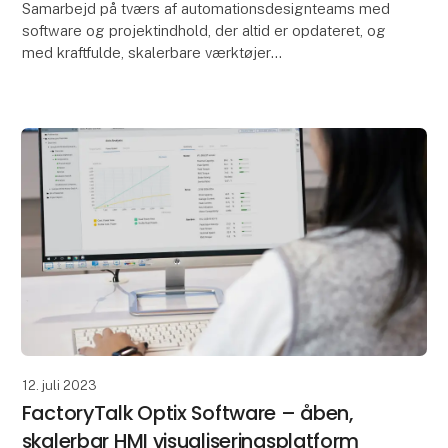
Samarbejd på tværs af automationsdesignteams med
software og projektindhold, der altid er opdateret, og
med kraftfulde, skalerbare værktøjer
Med FactoryTalk® Design Hub™-softwaren er alt
dette og mer
12. juli 2023
FactoryTalk Optix Software – åben,
skalerbar HMI visualiseringsplatform