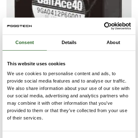
Consent
Details
About
This website uses cookies
We use cookies to personalise content and ads, to
3. september 2024
Vandtætte blæsere
provide social media features and to analyse our traffic.
We also share information about your use of our site with
Vandtætte blæsere er specialdesignede blæsere og
our social media, advertising and analytics partners who
konstrueret til at kunne modstå vand, kemiske stoffer
may combine it with other information that you’ve
og andre forurenende stoffer, der kan være til stede i
provided to them or that they’ve collected from your use
hårdt industrielt miljø eller f.eks. medic
of their services.