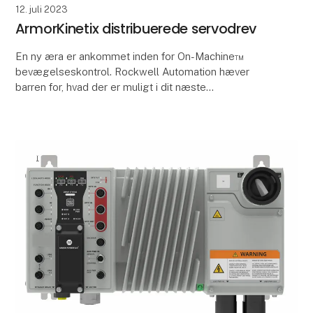
12. juli 2023
ArmorKinetix distribuerede servodrev
En ny æra er ankommet inden for On-Machine™
bevægelseskontrol. Rockwell Automation hæver
barren for, hvad der er muligt i dit næste
maskindesign med ArmorKinetix® Distributed Servo
Drives. Denne drevp