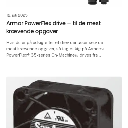
12. juli 2023
Armor PowerFlex drive – til de mest
krævende opgaver
Hvis du er på udkig efter et drev der løser selv de
mest krævende opgaver, så tag et kig på Armor™
PowerFlex® 35-series On-Machine™ drives fra
Rockwell Automation.
Har du brug for et drev, som kan kl