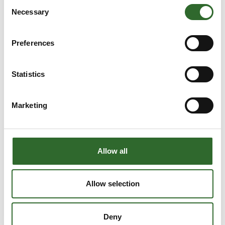
Consent
Necessary
Selection
Preferences
Statistics
Marketing
3. september 2024
Hygiejne forskruninger
Allow all
Hummels hygiejne forskruninger er specielt udviklet
med henblik på applikationer, hvor der er krav om høj
hygiejne, som f.eks. i fødevareproduktion, farma- og
Allow selection
kemisk industri. Alle steder, hvor der e
Deny