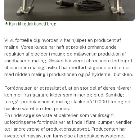
Kun til redaktionelt brug
download
Vi vil fortælle dig hvordan vi har hjulpet en producent af
maling. Vores kunde har haft et projekt omhandlende
reduktion af biocider i maling og miljøvenlig produktion af
vandbaseret maling. Ønsket har været at reducere forbruget
af biocider i maling, hvilket har medført stigende problemer
med rådden maling i produktionen og på hylderne i butikken.
Forrådnelsen er et resultat af, at en stor del af deres råvarer
kommer fra naturlige kilder som miner og brud. Samtidig
foregår produktionen af maling i tanke på 10.000 liter og det
har ikke været en steril proces.
En undersøgelse viste at bakterien som var årsag til
udfordringerne fortrinsvis var at finde i filtre, pumper, ventiler
og i andre grene af produktionsudstyret. Producenten har
investeret massivt i en fornyelse af produktionssystemet,