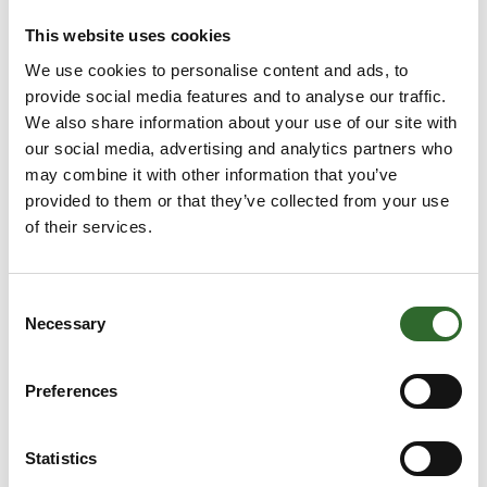
NYHED INDEN FOR PUMPETEKNOLOGI i
This website uses cookies
2022
We use cookies to personalise content and ads, to
EVO Series™ elektrisk membranpumpe
provide social media features and to analyse our traffic.
HØJ EFFEKTIVITET PÅ DOSERINGSPROCESSER og
We also share information about your use of our site with
pumpning af farve
our social media, advertising and analytics partners who
may combine it with other information that you’ve
Denne referencehistorie er fra Flint Group i
provided to them or that they’ve collected from your use
Trelleborg, Sverige. Flint Group har hovedkontor i
of their services.
Luxem
Consent
Necessary
Selection
Preferences
Statistics