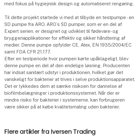
med fokus på hygiejnisk design og automatiseret rengøring.
Til dette projekt startede vi med at tilbyde en testpumpe - en
SD pumpe fra ARO. ARO´s SD pumper, som er en del af
Expert serien, er designet og udviklet til fødevare- og
bryggeriapplikationer for effektiv og sikker håndtering af
medier. Denne pumpe opfylder CE, Atex, EN 1935/2004/EC
samt FDA CFR 21.177.
Efter en testperiode hvor pumpen kørte upåklageligt, blev
denne pumpe en del af den endelige løsning. Producenten
har indsat sanitært udstyr i produktionen, hvilket gør det
vanskeligt for bakterier at trives i selve produktionsapparatet.
Det er lykkedes dem at sænke risikoen for dannelse af
biofilmbelægninger i produktionssystemet. Når der er
mindre risiko for bakterier i systemerne, kan forbrugeren
være sikker på at købe kvalitetsmaling uden bakterier.
Flere artikler fra Iversen Trading