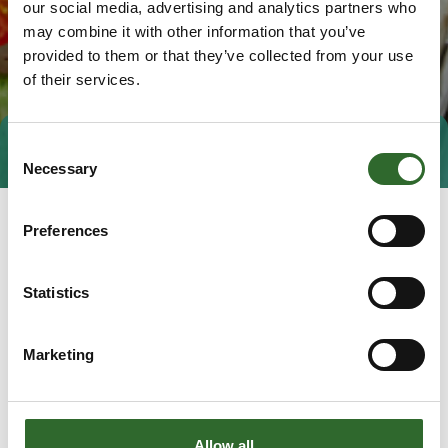
our social media, advertising and analytics partners who
may combine it with other information that you’ve
provided to them or that they’ve collected from your use
of their services.
Consent
Tag direkte kontakt
Book et møde
Necessary
Selection
Preferences
Statistics
Marketing
Gå til hjemmeside
Allow all