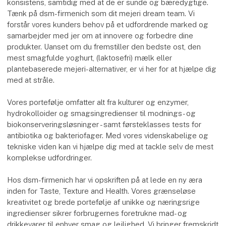
konsistens, samtidig med at de er sunde og bæredygtige.
Tænk på dsm-firmenich som dit mejeri dream team. Vi
forstår vores kunders behov på et udfordrende marked og
samarbejder med jer om at innovere og forbedre dine
produkter. Uanset om du fremstiller den bedste ost, den
mest smagfulde yoghurt, (laktosefri) mælk eller
plantebaserede mejeri-alternativer, er vi her for at hjælpe dig
med at stråle.
Vores portefølje omfatter alt fra kulturer og enzymer,
hydrokolloider og smagsingredienser til modnings- og
biokonserveringsløsninger - samt førsteklasses tests for
antibiotika og bakteriofager. Med vores videnskabelige og
tekniske viden kan vi hjælpe dig med at tackle selv de mest
komplekse udfordringer.
Hos dsm-firmenich har vi opskriften på at lede en ny æra
inden for Taste, Texture and Health. Vores grænseløse
kreativitet og brede portefølje af unikke og næringsrige
ingredienser sikrer forbrugernes foretrukne mad- og
drikkevarer til enhver smag og lejlighed. Vi bringer fremskridt