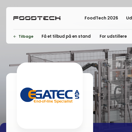
FoodTech 2026
Ud
Få et tilbud på en stand
For udstillere
Tilbage