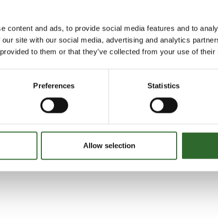
r fremtiden krav til Industri 4.0, uanset om behovet er en sta
 eller en complet turnkey løsning.
e content and ads, to provide social media features and to analy
 our site with our social media, advertising and analytics partn
 provided to them or that they’ve collected from your use of their
Preferences
Statistics
g tilføjet af leverandørerne og er ikke baseret på viden eller vurderin
Allow selection