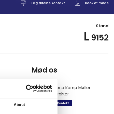
Tag direkte kontakt
Book et møde
Stand
L
9152
Mød os
e
haller også
Rene Kemp Møller
Direktør
Kontakt
About
ker og behov