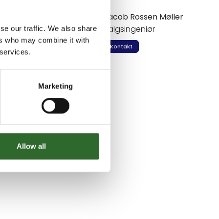
nd-alone
Jacob Rossen Møller
Salgsingeniør
se our traffic. We also share
ers who may combine it with
Kontakt
 services.
Marketing
g fra Foodtech.
Allow all