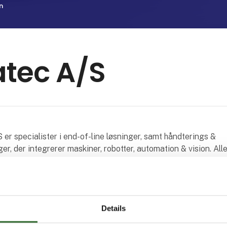
n
tec A/S
r specialister i end-of-line løsninger, samt håndterings &
er, der integrerer maskiner, robotter, automation & vision. All
er behersker vi in-house i Odense, hvor vores montage- & test 
e.
af mange års erfaring har vi udviklet et bredt program af
Details
de pakkemaskiner til sekundær pakning.
s mål at levere løsninger der imødekommer vores kunders øns