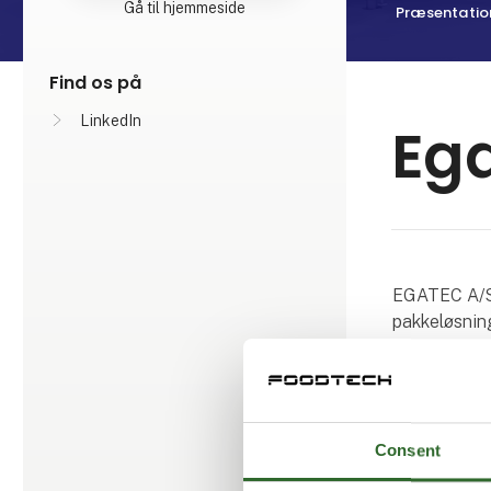
Gå til hjemmeside
Præsentatio
Find os på
LinkedIn
Ega
EGATEC A/S e
pakkeløsning
fagdisciplin
er beliggend
På baggrund 
Consent
gennemteste
Det er vore