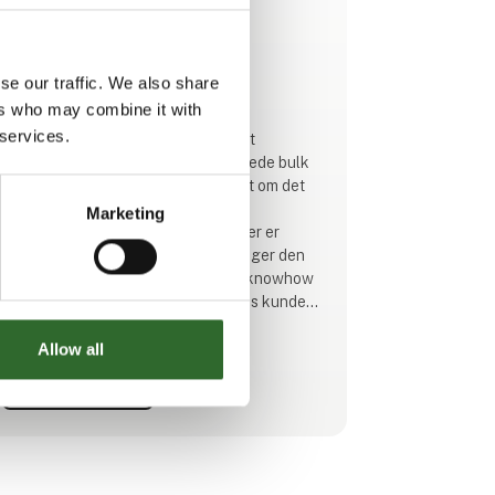
Produktet er tilføjet af:
Tekemas A/S
se our traffic. We also share
Din pulverhåndterings partner
ers who may combine it with
 services.
Hos Tekemas har vi stor erfaring i at
håndtere komplekse og specialiserede bulk
pulverhåndterings opgaver - uanset om det
er kort lead time, begrænset
Marketing
produktionsplads eller produkter, der er
svære at håndtere. Det er her, vi drager den
fulde fordel af vores projektteams’ knowhow
og fleksibilitet. Vores mål er, at vores kunder
skal betragte os som en del af deres eget
projektteam i stedet for blot en leverandør.
Allow all
Se profil