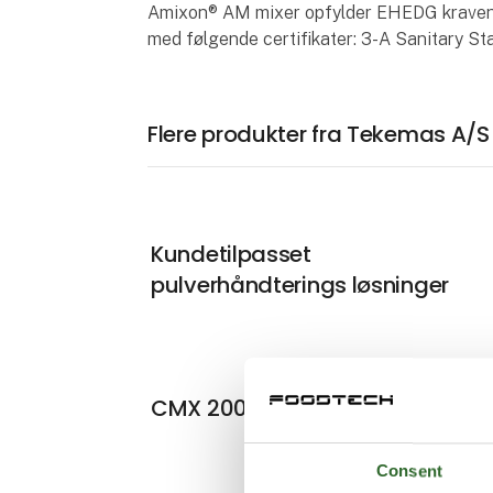
Amixon® AM mixer opfylder EHEDG kravene
med følgende certifikater: 3-A Sanitary 
Flere produkter fra Tekemas A/S
Kundetilpasset
pulverhåndterings løsninger
CMX 2000 inline mixer
Consent