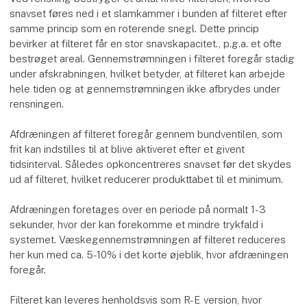
snavset føres ned i et slamkammer i bunden af filteret efter
samme princip som en roterende snegl. Dette princip
bevirker at filteret får en stor snavskapacitet., p.g.a. et ofte
bestrøget areal. Gennemstrømningen i filteret foregår stadig
under afskrabningen, hvilket betyder, at filteret kan arbejde
hele tiden og at gennemstrømningen ikke afbrydes under
rensningen.
Afdræningen af filteret foregår gennem bundventilen, som
frit kan indstilles til at blive aktiveret efter et givent
tidsinterval. Således opkoncentreres snavset før det skydes
ud af filteret, hvilket reducerer produkttabet til et minimum.
Afdræningen foretages over en periode på normalt 1-3
sekunder, hvor der kan forekomme et mindre trykfald i
systemet. Væskegennemstrømningen af filteret reduceres
her kun med ca. 5-10% i det korte øjeblik, hvor afdræningen
foregår.
Filteret kan leveres henholdsvis som R-E version, hvor