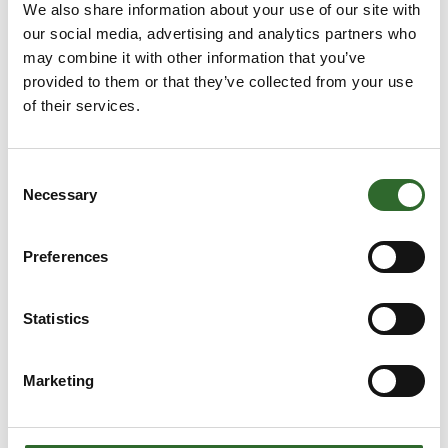
We also share information about your use of our site with
our social media, advertising and analytics partners who
may combine it with other information that you’ve
provided to them or that they’ve collected from your use
of their services.
Flere produkter fra HiFlux Filtration A/S
Consent
Necessary
Selection
Auto-line© R Automatfiltre LR
Preferences
Statistics
Auto-line© R Automatic filters XLR
Marketing