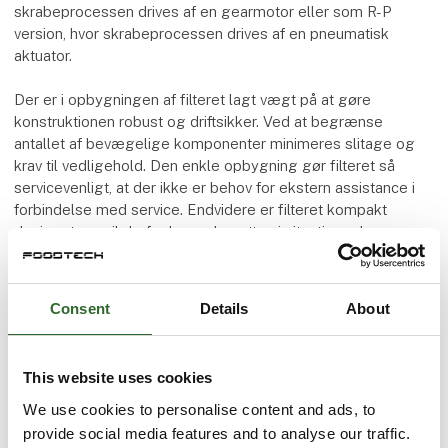
skrabeprocessen drives af en gearmotor eller som R-P
version, hvor skrabeprocessen drives af en pneumatisk
aktuator.
Der er i opbygningen af filteret lagt vægt på at gøre
konstruktionen robust og driftsikker. Ved at begrænse
antallet af bevægelige komponenter minimeres slitage og
krav til vedligehold. Den enkle opbygning gør filteret så
servicevenligt, at der ikke er behov for ekstern assistance i
forbindelse med service. Endvidere er filteret kompakt
designet, og vil derfor kunne benyttes i situationer hvor
højden kan være en begrænsende faktor.
Consent
Details
About
This website uses cookies
Accepter marketing-cookies for at se denne video.
We use cookies to personalise content and ads, to
play_arrow
provide social media features and to analyse our traffic.