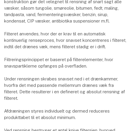
konstruktion gør det velegnet til rensning af snart sagt alle
væsker, såsom tungolie, smøreolie, bitumen, fedt, maling,
tandpasta, vand, fermenteringsvæsker, benzin, sirup,
kondensat, CIP væsker, antibiotika suspensioner m.fl.
Filteret anvendes, hvor der er krav til en automatisk
kontinuerlig renseproces, hvor snavset koncentreres i filteret,
indtil det drænes væk, mens filteret stadig er i drift.
Filtreringsprincippet er baseret på filterelementer, hvor
snavspartiklerne opfanges på overfladen.
Under rensningen skrabes snavset ned i et drænkammer,
hvorfra det med passende mellemrum drænes væk fra
filteret. Dette resulterer i en defineret og absolut rensning af
filteret.
Afdræningen styres individuelt og dermed reduceres
produkttabet til et absolut minimum.
Ved rensning bestryger et antal knive filtersien, hvorved