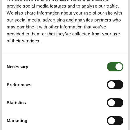
Work Positioners
provide social media features and to analyse our traffic.
We also share information about your use of our site with
our social media, advertising and analytics partners who
may combine it with other information that you’ve
provided to them or that they’ve collected from your use
Løfteborde - Vertikale dobbelt- trippel
of their services.
& quattrosakse
Consent
Necessary
Selection
Armløfter - Optimal ergonomi fra
EdmoLift
Preferences
Statistics
Enkeltsaks
Marketing