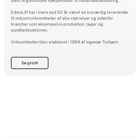
samt ergonomiske hjælpemidler til materialehåndtering.
EdmoLift har i mere end 50 år været en troværdig leverandør
til industrivirksomheder af alle størrelser og indenfor
brancher som eksempelvis produktion, lager og
sundhedssektoren.
Virksomheden blev etableret i 1964 af ingeniør Torbjørn
Edmo. EdmoLift stammer fra Sverige, og det er også her
deres moderne produktions-, lager- og
administrationsbygninger findes.
Se profil
Med over 50 års erfaring indenfor materialehåndtering giver
Edm