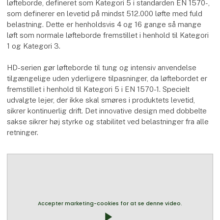
løfteborde, defineret som Kategori 5 i standarden EN 1570-,
som definerer en levetid på mindst 512.000 løfte med fuld
belastning. Dette er henholdsvis 4 og 16 gange så mange
løft som normale løfteborde fremstillet i henhold til Kategori
1 og Kategori 3.
HD-serien gør løfteborde til tung og intensiv anvendelse
tilgængelige uden yderligere tilpasninger, da løftebordet er
fremstillet i henhold til Kategori 5 i EN 1570-1. Specielt
udvalgte lejer, der ikke skal smøres i produktets levetid,
sikrer kontinuerlig drift. Det innovative design med dobbelte
sakse sikrer høj styrke og stabilitet ved belastninger fra alle
retninger.
Accepter marketing-cookies for at se denne video.
play_arrow