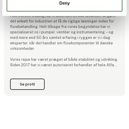
Deny
Iversen Trading
Hos iversen trading har vi altid haft en klar ambition: at gøre
det enkelt for industrien at få de rigtige løsninger inden for
flowbehandling. Helt tilbage fra vores begyndelse har vi
specialiseret os i pumper, ventiler og instrumentering – og
med mere end 50 års samlet erfaring i ryggen er vi i dag
eksperter, når det handler om flowkomponenter til danske
virksomheder.
Vores rejse har været præget af både stabilitet og udvikling.
Siden 2017 har vi været autoriseret forhandler af hele Alfa
Laval-porteføljen af sanitære pumper til føde- og
drikkevareindustrien, og i 2019 udvidede vi samarbejd
Se profil