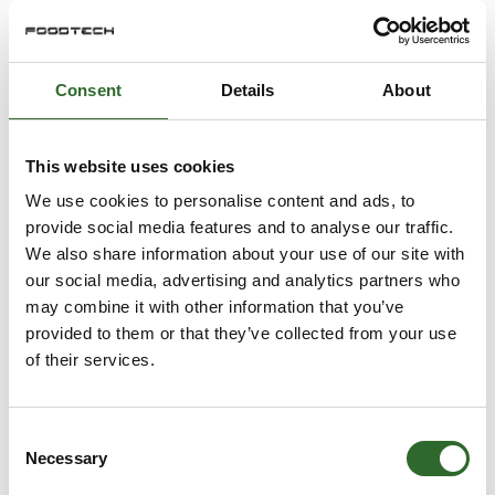
Cryorør og cryobeklædning
Consent
Details
About
This website uses cookies
Opbevaring; cryobokse,
We use cookies to personalise content and ads, to
cardboardbokse og racks
provide social media features and to analyse our traffic.
We also share information about your use of our site with
our social media, advertising and analytics partners who
may combine it with other information that you’ve
provided to them or that they’ve collected from your use
Celledyrkning
of their services.
Consent
Necessary
Selection