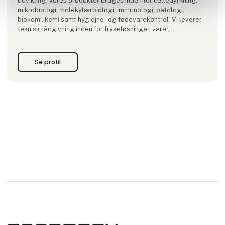
udvikling. Vores produkter bruges inden for celledyrkning,
mikrobiologi, molekylærbiologi, immunologi, patologi,
biokemi, kemi samt hygiejne- og fødevarekontrol. Vi leverer
teknisk rådgivning inden for fryseløsninger, varer
transporteret i containere og cryotanke. Vi
Se profil