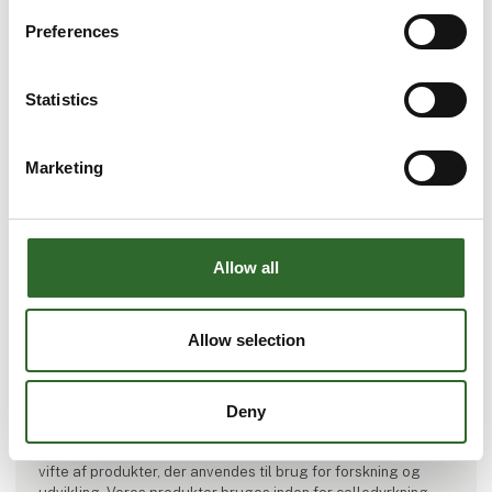
Preferences
Statistics
Marketing
Allow all
Produktet er tilføjet af:
DACOS A/S
Allow selection
DACOS A/S er en moderne innovativ virksomhed med mere
end 25 års erfaring i salg og produktion af laboratorieudstyr
til professionelle laboratorier, hospitaler,
Deny
forskningsinstitutioner, universiteter samt medicinal-,
pharma- og fødevareindustrien. DACOS forhandler en bred
vifte af produkter, der anvendes til brug for forskning og