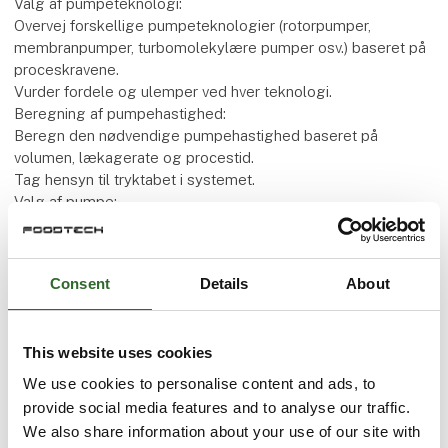
Trin i dimensioneringsprocessen:
Processanalyse:
Beskriv processen detaljeret.
Identificer alle komponenter i systemet.
Bestem de nødvendige vakuumniveauer og
pumpehastigheder.
Valg af pumpeteknologi:
Overvej forskellige pumpeteknologier (rotorpumper,
membranpumper, turbomolekylære pumper osv.) baseret på
proceskravene.
Vurder fordele og ulemper ved hver teknologi.
Beregning af pumpehastighed:
Beregn den nødvendige pumpehastighed baseret på
Consent
Details
About
volumen, lækagerate og procestid.
Tag hensyn til tryktabet i systemet.
Valg af pumpe:
This website uses cookies
Vælg en pumpe, der opfylder de beregnede krav.
We use cookies to personalise content and ads, to
Overvej faktorer som størrelse, vægt, støjniveau og
provide social media features and to analyse our traffic.
energiforbrug.
We also share information about your use of our site with
Dimensionering af rørsystem: