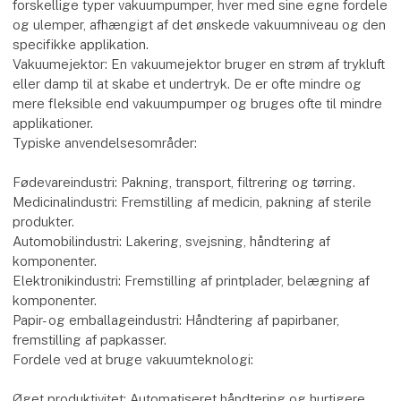
Løft: Vakuumløftere bruges til at håndtere tunge og
uformelige emner, som f.eks. glasplader eller store stykker
metal.
Hvordan bruges vakuumpumper og vakuumejektorer?
Vakuumpumpe: En vakuumpumpe skaber et undertryk ved at
fjerne luft eller gas fra et lukket system. Der findes
forskellige typer vakuumpumper, hver med sine egne fordele
og ulemper, afhængigt af det ønskede vakuumniveau og den
specifikke applikation.
Vakuumejektor: En vakuumejektor bruger en strøm af trykluft
eller damp til at skabe et undertryk. De er ofte mindre og
mere fleksible end vakuumpumper og bruges ofte til mindre
applikationer.
Typiske anvendelsesområder:
Fødevareindustri: Pakning, transport, filtrering og tørring.
Medicinalindustri: Fremstilling af medicin, pakning af sterile
produkter.
Automobilindustri: Lakering, svejsning, håndtering af
komponenter.