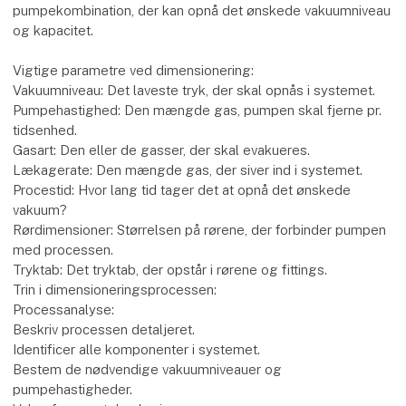
Dimensionering af vakuumsystemer - En grundlæggende
guide
Dimensionering af et vakuumsystem er en kompleks proces,
der kræver en grundig forståelse af både processen, der
skal vakuumeres, og de tilgængelige vakuumpumper. Målet
med dimensioneringen er at vælge den rigtige pumpe eller
pumpekombination, der kan opnå det ønskede vakuumniveau
og kapacitet.
Vigtige parametre ved dimensionering:
Vakuumniveau: Det laveste tryk, der skal opnås i systemet.
Pumpehastighed: Den mængde gas, pumpen skal fjerne pr.
tidsenhed.
Gasart: Den eller de gasser, der skal evakueres.
Lækagerate: Den mængde gas, der siver ind i systemet.
Procestid: Hvor lang tid tager det at opnå det ønskede
vakuum?
Rørdimensioner: Størrelsen på rørene, der forbinder pumpen
med processen.
Tryktab: Det tryktab, der opstår i rørene og fittings.