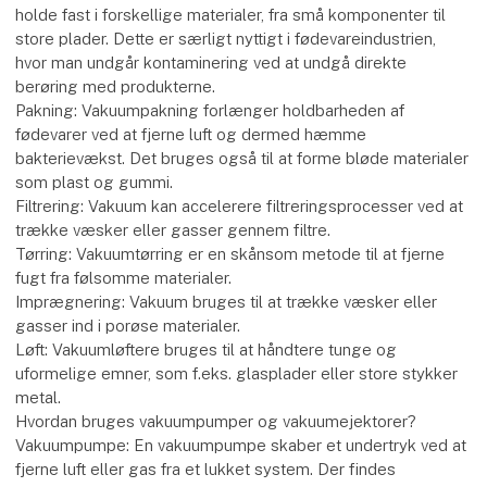
Vakuumpumper og vakuumejektorer er uundværlige
værktøjer i mange industrielle processer. Ved at skabe et
undertryk, altså et vakuum, kan man opnå en række fordele,
der øger effektivitet, kvalitet og sikkerhed i produktionen.
Hvorfor bruge vakuumpumper og vakuumejektorer?
Håndtering af materialer: Vakuum bruges til at løfte, flytte og
holde fast i forskellige materialer, fra små komponenter til
store plader. Dette er særligt nyttigt i fødevareindustrien,
hvor man undgår kontaminering ved at undgå direkte
berøring med produkterne.
Pakning: Vakuumpakning forlænger holdbarheden af
fødevarer ved at fjerne luft og dermed hæmme
bakterievækst. Det bruges også til at forme bløde materialer
som plast og gummi.
Filtrering: Vakuum kan accelerere filtreringsprocesser ved at
trække væsker eller gasser gennem filtre.
Tørring: Vakuumtørring er en skånsom metode til at fjerne
fugt fra følsomme materialer.
Imprægnering: Vakuum bruges til at trække væsker eller
gasser ind i porøse materialer.