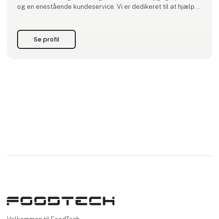
pneumatisk transport af pulver og granulater. Vi tilbyder
avanceret udstyr, der er designet til effektivt at transportere
og dosere pulveringredienser i vores kunders
produktionsprocesser. Som både producent og leverandør
kan vi levere alt fra individuelle komponenter til fuldt
skræddersyede løsninger, der passer til dine specifikke
behov. Med os som partner får du ikke kun pålidelige og
innovative løsninger, men også konkurrencedygtige priser
og en enestående kundeservice. Vi er dedikeret til at hjælpe
dig med at optimere din produktio
Se profil