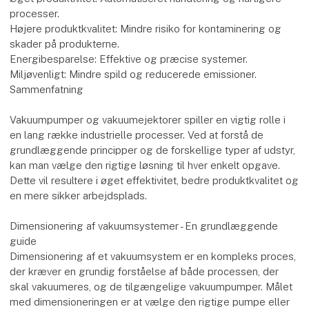
Elektronikindustri: Fremstilling af printplader, belægning af
komponenter.
Papir- og emballageindustri: Håndtering af papirbaner,
fremstilling af papkasser.
Fordele ved at bruge vakuumteknologi:
Øget produktivitet: Automatiseret håndtering og hurtigere
processer.
Højere produktkvalitet: Mindre risiko for kontaminering og
skader på produkterne.
Energibesparelse: Effektive og præcise systemer.
Miljøvenligt: Mindre spild og reducerede emissioner.
Sammenfatning
Vakuumpumper og vakuumejektorer spiller en vigtig rolle i
en lang række industrielle processer. Ved at forstå de
grundlæggende principper og de forskellige typer af udstyr,
kan man vælge den rigtige løsning til hver enkelt opgave.
Dette vil resultere i øget effektivitet, bedre produktkvalitet og
en mere sikker arbejdsplads.