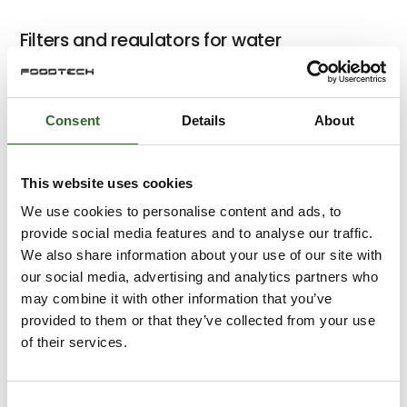
Filters and regulators for water
Consent
Details
About
Electric cantilever axis Elektro VBK
Series
This website uses cookies
We use cookies to personalise content and ads, to
provide social media features and to analyse our traffic.
EB 80 proportional pressure regulator
We also share information about your use of our site with
4-20 mA
our social media, advertising and analytics partners who
may combine it with other information that you’ve
provided to them or that they’ve collected from your use
of their services.
e.direct drive for direct current motors
Consent