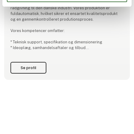
pneumatikkomponenter, og vi tilbyder såvel salg som
rådgivning til den danske industri. Vores produktion er
fuldautomatisk, hvilket sikrer et ensartet kvalitetsprodukt
og en gennemkontrolleret produtionsproces.
Vores kompetencer omfatter:
* Teknisk support, specifikation og dimensionering
* Ideoplæg, samhandelsaftaler og tilbud
* Styklistestyring efter ideoplæg
* Lager/sikkerhedslager og terminsbestemte leveringer
* Delmontage af kundeapplikationer og styreskabe
Se profil
* Opbygning af ventiløer efter kundens ønske
Det er vigtigt for os at pris, kvalit