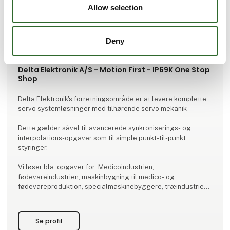
Allow selection
Deny
Produktet er tilføjet af:
Delta Elektronik A/S - Motion First - IP69K One Stop
Shop
Delta Elektronik's forretningsområde er at levere komplette
servo systemløsninger med tilhørende servo mekanik
Dette gælder såvel til avancerede synkroniserings- og
interpolations-opgaver som til simple punkt-til-punkt
styringer.
Vi løser bla. opgaver for: Medicoindustrien,
fødevareindustrien, maskinbygning til medico- og
fødevareproduktion, specialmaskinebyggere, træindustrien
og pakkeindustrien med pakkelinjer samt håndtering. Den
optimale servo løsning opnås kun gennem perfekt samspil
mellem de elektromekaniske dele og servo systemet. Derfor
Se profil
er det en målsætning for Delta Elektronik A