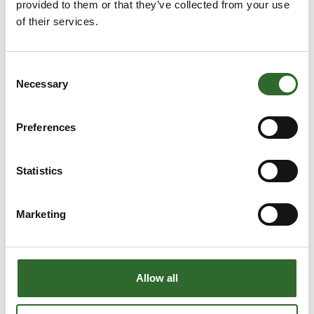
provided to them or that they’ve collected from your use
IP69K
of their services.
Consent
Rollon - Lineære moduler med
Necessary
Selection
remtræk eller spindel
Preferences
Statistics
Marketing
Allow all