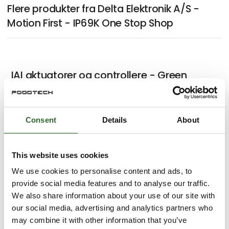
Flere produkter fra Delta Elektronik A/S -
Motion First - IP69K One Stop Shop
IAI aktuatorer og controllere - Green
Automation
Consent
Details
About
LinMot - Lineær, roterende eller
hygiejnisk med ekstrem dynamik og
This website uses cookies
præcision
We use cookies to personalise content and ads, to
provide social media features and to analyse our traffic.
We also share information about your use of our site with
our social media, advertising and analytics partners who
may combine it with other information that you’ve
Kollmorgen - til dine servosystemer -