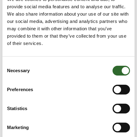
provide social media features and to analyse our traffic.
We also share information about your use of our site with
our social media, advertising and analytics partners who
27. juli 2023
may combine it with other information that you’ve
Multifix-serien udvides
provided to them or that they’ve collected from your use
of their services.
Multifix-serien udvides med introduktionen af
størrelserne ø50 og ø63, som fuldender serien og
giver endnu flere muligheder for at opfylde dine
Consent
behov.
Necessary
Selection
De nye størrelser i Multifix-serien bevarer al
Preferences
Statistics
Marketing