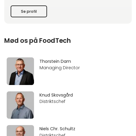
* Lager/sikkerhedslager og terminsbestemte leveringer
* Delmontage af kundeapplikationer og styreskabe
Se profil
* Opbygning af ventiløer efter kundens ønske
Det er vigtigt for os at pris, kvalit
Mød os på FoodTech
Thorstein Dam
Managing Director
Knud Skovsgård
Distriktschef
Niels Chr. Schultz
Distriktschef