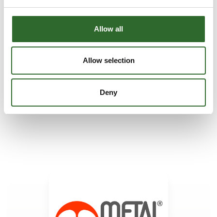
Allow all
27. august 2025
Gratis hjælpeværktøjer - Ny Grafisk
Allow selection
Konfigurator
Metal Work har igennem de senere år udviklet en
Deny
række onlineværktøjer til at assistere vores kunder
ved produkt konfigurering/dimensionering, og vi
udvider nu serien med en ny online konfigurator.