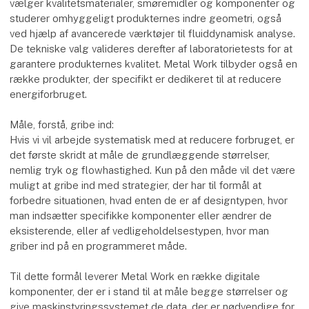
vælger kvalitetsmaterialer, smøremidler og komponenter og
studerer omhyggeligt produkternes indre geometri, også
ved hjælp af avancerede værktøjer til fluiddynamisk analyse.
De tekniske valg valideres derefter af laboratorietests for at
garantere produkternes kvalitet. Metal Work tilbyder også en
række produkter, der specifikt er dedikeret til at reducere
energiforbruget.
Måle, forstå, gribe ind:
Hvis vi vil arbejde systematisk med at reducere forbruget, er
det første skridt at måle de grundlæggende størrelser,
nemlig tryk og flowhastighed. Kun på den måde vil det være
muligt at gribe ind med strategier, der har til formål at
forbedre situationen, hvad enten de er af designtypen, hvor
man indsætter specifikke komponenter eller ændrer de
eksisterende, eller af vedligeholdelsestypen, hvor man
griber ind på en programmeret måde.
Til dette formål leverer Metal Work en række digitale
komponenter, der er i stand til at måle begge størrelser og
give maskinstyringssystemet de data, der er nødvendige for