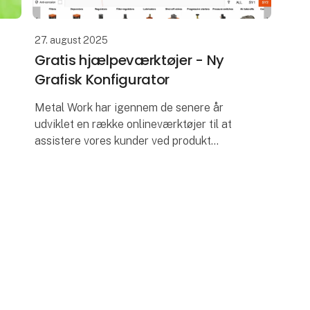
27. august 2025
Gratis hjælpeværktøjer - Ny
Grafisk Konfigurator
Metal Work har igennem de senere år
udviklet en række onlineværktøjer til at
assistere vores kunder ved produkt
konfigurering/dimensionering, og vi
udvider nu serien med en ny online
konfigurator.