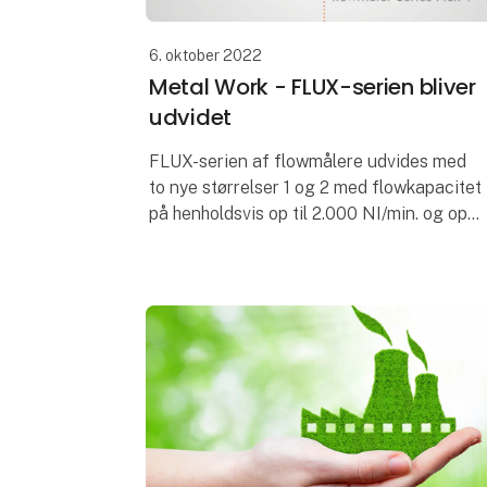
6. oktober 2022
Metal Work - FLUX-serien bliver
udvidet
FLUX-serien af flowmålere udvides med
to nye størrelser 1 og 2 med flowkapacitet
på henholdsvis op til 2.000 NI/min. og op
til 4.000 NI/min:
* Et flowmodul monteret ved
tilgangsporten, som garanter