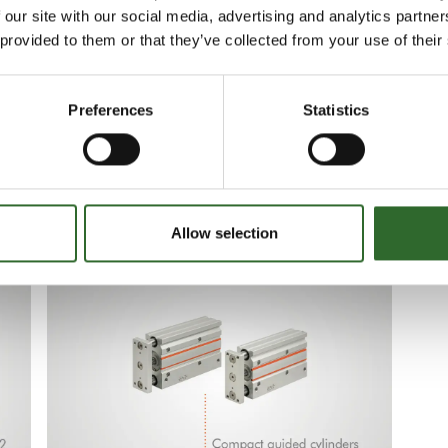
 our site with our social media, advertising and analytics partn
 provided to them or that they’ve collected from your use of their
tioner, og har samme base og ventil uafhængigt
tidens krav.
Preferences
Statistics
r indeholdende den tekniske dokumentation.
nmark A/S
Allow selection