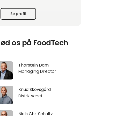
* Ideoplæg, samhandelsaftaler og tilbud
* Styklistestyring efter ideoplæg
Se profil
* Lager/sikkerhedslager og terminsbestemte
leveringer
* Delmontage af kundeapplikationer og
styreskabe
* Opbygning af ventiløer efter kundens ønske
ød os på FoodTech
Det er vigtigt for os at pris, kvalit
Thorstein Dam
Managing Director
Knud Skovsgård
Distriktschef
Niels Chr. Schultz