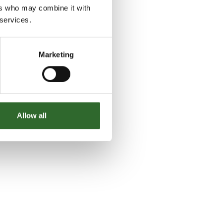
Morten Ruder
ers who may combine it with
Kundecenterchef
 services.
Kamilla Krighaar
Marketing
PA/QA
Allow all