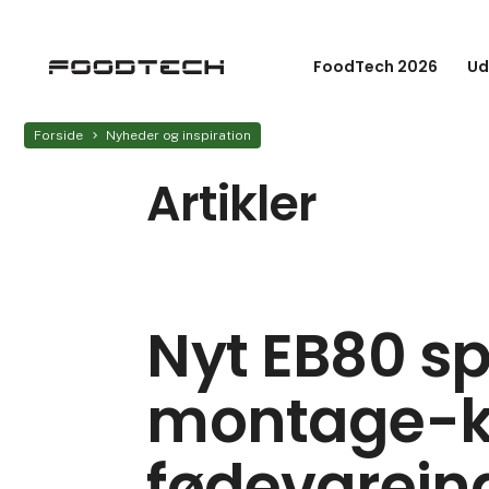
FoodTech 2026
Ud
Forside
Nyheder og inspiration
Artikler
Nyt EB80 s
montage-kit
fødevarein