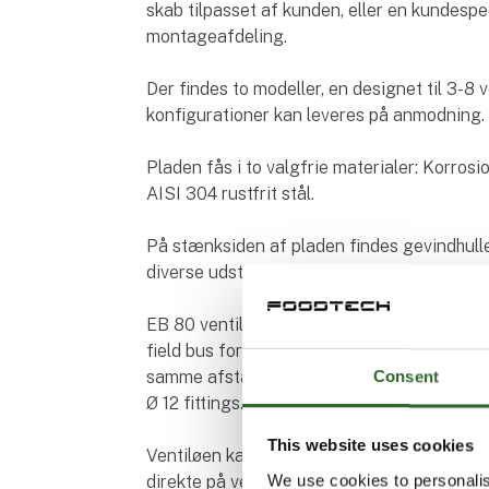
skab tilpasset af kunden, eller en kundespe
montageafdeling.
Der findes to modeller, en designet til 3-8 v
konfigurationer kan leveres på anmodning.
Pladen fås i to valgfrie materialer: Korro
AISI 304 rustfrit stål.
På stænksiden af pladen findes gevindhuller
diverse udstyr.
EB 80 ventiløer af enhver type kan fastgøre
field bus forbindelse og signalmoduler, fo
Consent
samme afstand mellem ventilerne. Port 2 og 4
Ø 12 fittings.
This website uses cookies
Ventiløen kan bruges med og uden ekstern
We use cookies to personalis
direkte på ventiløen skal gevindporten være