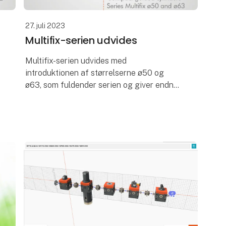
27. juli 2023
Multifix-serien udvides
Multifix-serien udvides med
introduktionen af størrelserne ø50 og
ø63, som fuldender serien og giver endnu
flere muligheder for at opfylde dine behov.
De nye størrelser i Multifix-serien bevarer
al