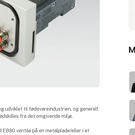
M
 udviklet til fødevareindustrien, og generelt
r adskilles fra det omgivende miljø.
d EB80 ventilø på en metalplade/eller i et