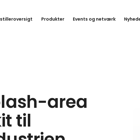
stilleroversigt
Produkter
Events og netværk
Nyhede
plash-area
 til
dustrien