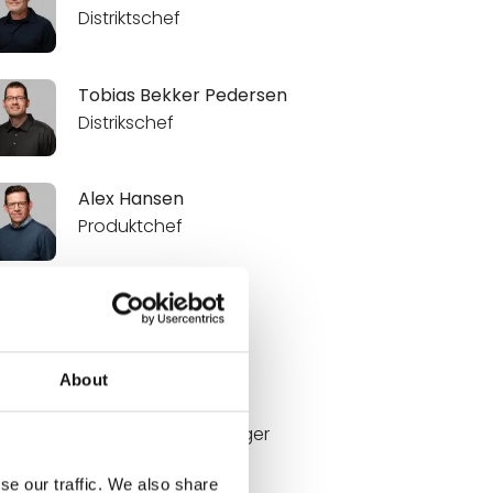
Distriktschef
Tobias Bekker Pedersen
Distrikschef
Alex Hansen
Produktchef
Carsten Jensen
Distriktschef
About
Andreas Gyes
Key Account Manager
se our traffic. We also share