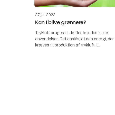
27. juli 2023
Kan I blive grønnere?
Trykluft bruges til de fleste industrielle
anvendelser. Det anslås, at den energi, der
kræves til produktion af trykluft, i
gennemsnit udgør ca. 20% af en
virksomheds samlede forbrug.
Af denne mæng