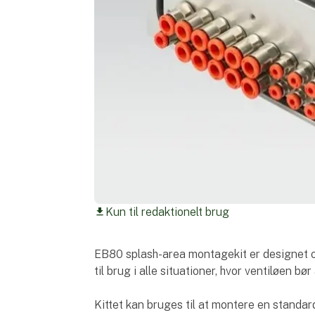
Kun til redaktionelt brug
download
EB80 splash-area montagekit er designet og
til brug i alle situationer, hvor ventiløen bø
Kittet kan bruges til at montere en standar