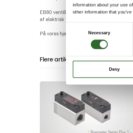
information about your use of
other information that you’ve
EB80 ventilløsning passer til alle applika
af elektrisk tilslutning. EB80 matcher frem
Consent
Necessary
Selection
På vores hjemmeside kan du finde pdf-file
Flere artikler fra Metal Work Da
Deny