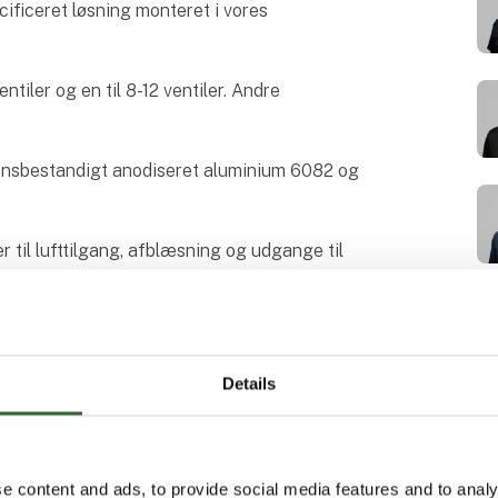
cificeret løsning monteret i vores
entiler og en til 8-12 ventiler. Andre
sionsbestandigt anodiseret aluminium 6082 og
 til lufttilgang, afblæsning og udgange til
s til montagekittet, med enten multi-pin eller
rudsat at de kun har en pneumatisk tilgang og
Details
 til max. Ø 8 fittings og port 1 og 3 til max.
 lyddæmper. Hvis der vælges afblæsning
e content and ads, to provide social media features and to analy
 lukket.