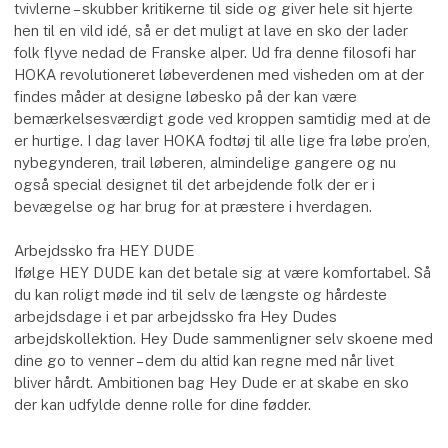
tvivlerne – skubber kritikerne til side og giver hele sit hjerte
hen til en vild idé, så er det muligt at lave en sko der lader
folk flyve nedad de Franske alper. Ud fra denne filosofi har
HOKA revolutioneret løbeverdenen med visheden om at der
findes måder at designe løbesko på der kan være
bemærkelsesværdigt gode ved kroppen samtidig med at de
er hurtige. I dag laver HOKA fodtøj til alle lige fra løbe pro’en,
nybegynderen, trail løberen, almindelige gangere og nu
også special designet til det arbejdende folk der er i
bevægelse og har brug for at præstere i hverdagen.
Arbejdssko fra HEY DUDE
Ifølge HEY DUDE kan det betale sig at være komfortabel. Så
du kan roligt møde ind til selv de længste og hårdeste
arbejdsdage i et par arbejdssko fra Hey Dudes
arbejdskollektion. Hey Dude sammenligner selv skoene med
dine go to venner – dem du altid kan regne med når livet
bliver hårdt. Ambitionen bag Hey Dude er at skabe en sko
der kan udfylde denne rolle for dine fødder.