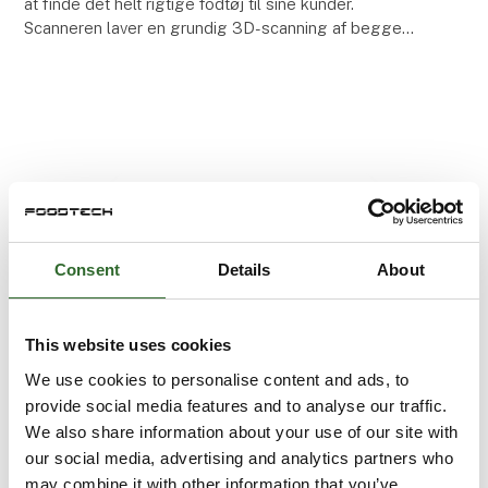
at finde det helt rigtige fodtøj til sine kunder.
Scanneren laver en grundig 3D-scanning af begge
fødder, og på baggrund af scanningsresultatet er de
Consent
Details
About
This website uses cookies
We use cookies to personalise content and ads, to
provide social media features and to analyse our traffic.
We also share information about your use of our site with
our social media, advertising and analytics partners who
Artikel er skrevet af:
may combine it with other information that you’ve