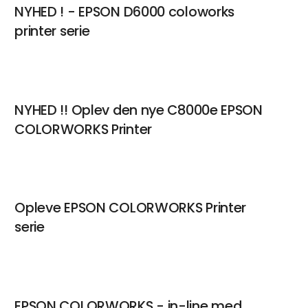
NYHED ! - EPSON D6000 coloworks
printer serie
Suna Maria Rosenvinge Schwaen
Sales support
Kontakt
NYHED !! Oplev den nye C8000e EPSON
COLORWORKS Printer
Helle Juul Østergaard
Sales Support
Kontakt
Opleve EPSON COLORWORKS Printer
serie
Nadja Woller Rosenqvist
Sales Support
Kontakt
EPSON COLORWORKS - in-line med