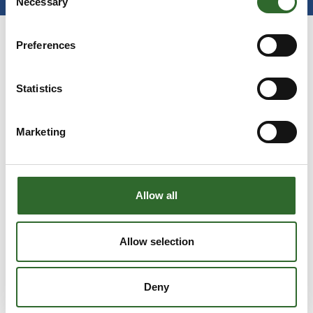
Necessary
Selection
Preferences
Statistics
Marketing
Gå til hjemmeside
Allow all
Antal medarbejdere
Allow selection
6-10
Deny
Lokationer