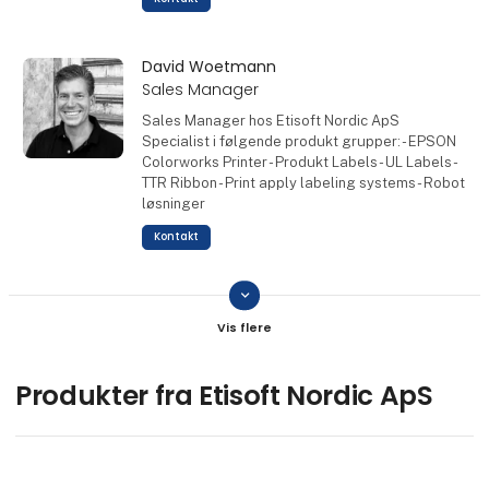
David Woetmann
Sales Manager
Sales Manager hos Etisoft Nordic ApS
Specialist i følgende produkt grupper: - EPSON
Colorworks Printer - Produkt Labels - UL Labels -
TTR Ribbon - Print apply labeling systems - Robot
løsninger
Kontakt
keyboard_arrow_down
Lasse Fransson Vildrik
Sales Manager
Sales Manager hos Etisoft Nordic ApS Specialist
i følgende produkt grupper: - Produkt Labels til
Produkter fra Etisoft Nordic ApS
vin, spiritus & Kosmetik produkter -Cold/Hot folie
print -Materiale kvaliteter - TTR Ribbon - Print apply
& labeling systems
Kontakt