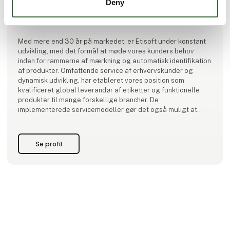
Etisoft Nordic ApS
Deny
Om Etisoft
Med mere end 30 år på markedet, er Etisoft under konstant
udvikling, med det formål at møde vores kunders behov
inden for rammerne af mærkning og automatisk identifikation
af produkter. Omfattende service af erhvervskunder og
dynamisk udvikling, har etableret vores position som
kvalificeret global leverandør af etiketter og funktionelle
produkter til mange forskellige brancher. De
implementerede servicemodeller gør det også muligt at
tilpasse principperne for samarbejde, til hver slags kunde
inden for rammerne af konsolidering af leverancer af
produkter, til kundens fabrikker ove
Se profil