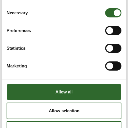
RFID SOLUTIONS
Consent
Necessary
Selection
Preferences
Statistics
Marketing
Allow all
Allow selection
Produktet er tilføjet af: