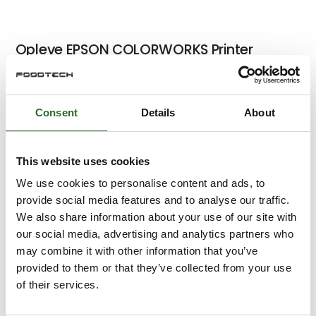
Opleve EPSON COLORWORKS Printer
serie
Consent
Details
About
EPSON COLORWORKS - in-line med
Robot sampak løsning
This website uses cookies
We use cookies to personalise content and ads, to
provide social media features and to analyse our traffic.
We also share information about your use of our site with
ETISOFT iK4 - High-performance
our social media, advertising and analytics partners who
may combine it with other information that you’ve
industriel label printer
provided to them or that they’ve collected from your use
of their services.