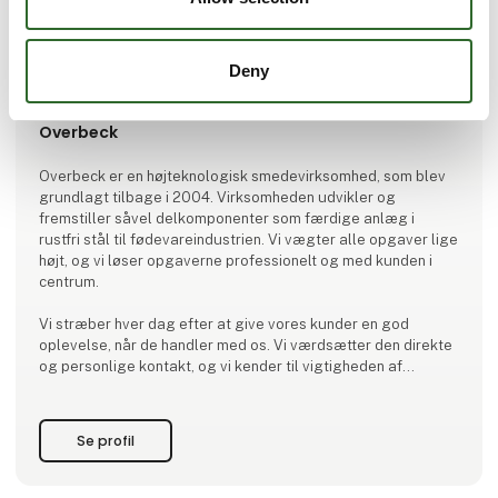
Deny
Produktet er tilføjet af:
Overbeck
Overbeck er en højteknologisk smedevirksomhed, som blev
grundlagt tilbage i 2004. Virksomheden udvikler og
fremstiller såvel delkomponenter som færdige anlæg i
rustfri stål til fødevareindustrien. Vi vægter alle opgaver lige
højt, og vi løser opgaverne professionelt og med kunden i
centrum.
Vi stræber hver dag efter at give vores kunder en god
oplevelse, når de handler med os. Vi værdsætter den direkte
og personlige kontakt, og vi kender til vigtigheden af
forventningsafstemning, gensidig respekt og engagement.
Vi er af den klare overbevisning, at disse værdier er med til
at sikre en mangeå
Se profil