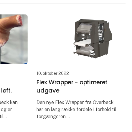
10. oktober 2022
Flex Wrapper - optimeret
løft.
udgave
beck kan
Den nye Flex Wrapper fra Overbeck
, og er
har en lang række fordele i forhold til
il
forgængeren.
den
 både ved
Hurtig og mere effektiv