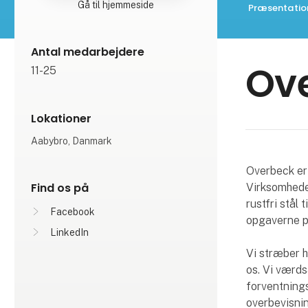
Gå til hjemmeside
Præsentatio
Antal medarbejdere
Ov
11-25
Lokationer
Aabybro, Danmark
Overbeck er 
Find os på
Virksomhede
rustfri stål 
Facebook
opgaverne p
LinkedIn
Vi stræber h
os. Vi værds
forventning
overbevisnin