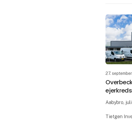
27. septembe
Overbeck
ejerkreds
Aabybro, jul
Tietgen Inve
af Overbeck 
accelerere 