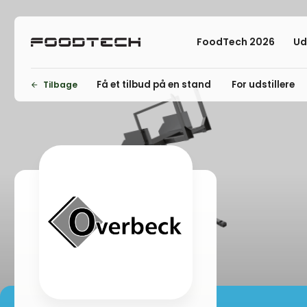
FoodTech 2026
Ud
Få et tilbud på en stand
For udstillere
Tilbage