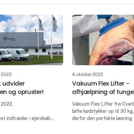
r 2022
4. oktober 2022
 udvider
Vakuum Flex Lifter -
en og opruster!
afhjælpning af tunge 
i 2022.
Vakuum Flex Lifter fra Over
løfte kødstykker op til 30 kg
st indtræder i ejerskabet
derfor den perfekte løsning t
med henblik på at
afhjælpning af tunge løft i 
og supportere den
daglige drift. Kan anvendes