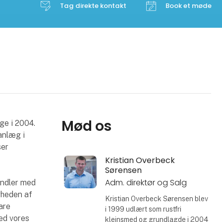
Tag direkte kontakt
Book et møde
Mød os
ge i 2004.
anlæg i
ser
Kristian Overbeck
Sørensen
Adm. direktør og Salg
andler med
gheden af
Kristian Overbeck Sørensen blev
are
i 1999 udlært som rustfri
med vores
klejnsmed og grundlagde i 2004