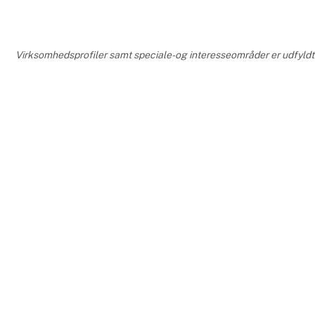
fremadrette
Med afsæt i
Virksomhedsprofiler samt speciale- og interesseområder er udfyldt o
Overbeck de