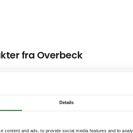
kter fra Overbeck
pper
Flex Packer
Details
rsyede
Pick n place robot cel
e content and ads, to provide social media features and to analy