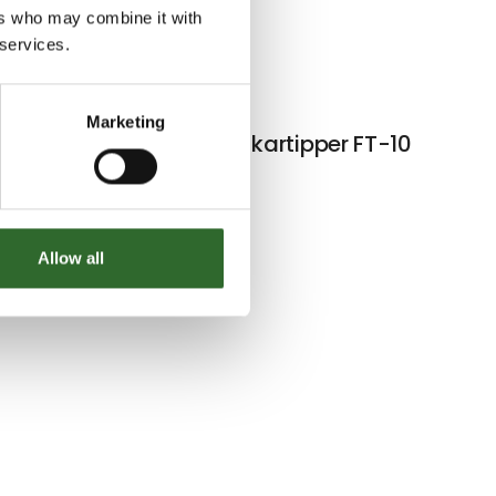
ers who may combine it with
 services.
Helle Sørensen
After Sale & Administration
Kontakt
Marketing
6
Stationær kartipper FT-10
Kristian Palumhøj
Konstruktør/VR specialist
Allow all
Kristian har siden 2019 været
ansat hos Overbeck, og fokuserer
på konstruktion, dokumentation
og VR.
Kontakt