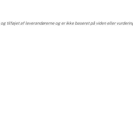
de vækst.
løft til bånd eller til ju
 den stærk udvikling af
g tilføjet af leverandørerne og er ikke baseret på viden eller vurderin
 seneste