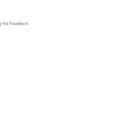
Støjsvag
Reducering af driftsomkostningerne
ved brug af servomotor, som også
g fra Foodtech.
giver s