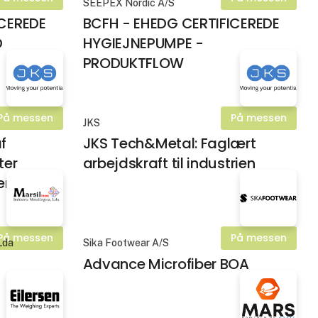
SEEPEX Nordic A/S
ICEREDE
BCFH - EHEDG CERTIFICEREDE
D
HYGIEJNEPUMPE -
PRODUKTFLOW
På messen
På messen
JKS
af
JKS Tech&Metal: Faglært
ter
arbejdskraft til industrien
erne
På messen
På messen
 Lda
Sika Footwear A/S
Advance Microfiber BOA