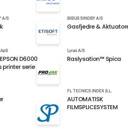
Y A/S
BIBUS SINDBY A/S
k
Gasfjedre & Aktuator
c ApS
Lyras A/S
- EPSON D6000
Raslysation™ Spica
 printer serie
FL TECNICS INDEX S.L.
er
AUTOMATISK
FILMSPLICESYSTEM