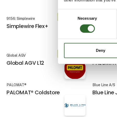
Consent
På messen
Necessary
Selection
9156: Simplewire
Iversen Tradi
Simplewire Flex+
Alfa Lava
ThinkTop
Deny
På messen
Global AGV
PALOMAT®
Global AGV L12
PALOMAT®
PALOMAT®
Blue Line A/S
PALOMAT® Coldstore
Blue Line