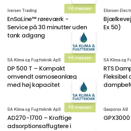
På messen
Iversen Trading
Eilersen Elect
EnSaLine™ røreværk -
Bjælkeve
Service på 30 minutter uden
Ex 50)
tank adgang
På messen
SA Klima og Fugtteknik ApS
SA Klima og F
DP 500 T – Kompakt
RTS Damp
omvendt osmoseanlæg
Fleksibel 
med høj kapacitet
dampbef
På messen
SA Klima og Fugtteknik ApS
Gasporox AB
AD270-1700 – Kraftige
GPX3000
adsorptionsaffugtere i