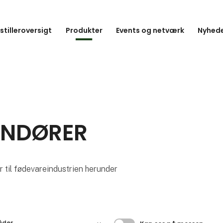
stilleroversigt
Produkter
Events og netværk
Nyhede
ANDØRER
 til fødevareindustrien herunder
åder