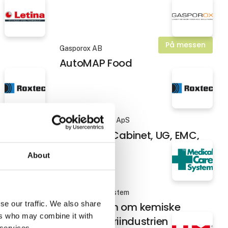
På messen
Gasporox AB
AutoMAP Food
På messen
Roxtec Denmark ApS
alle
Standard, Cabinet, UG, EMC,
ATEX
About
Medical Care System
se our traffic. We also share
 til
Symposium om kemiske
ers who may combine it with
risici i mejeriindustrien
 services.