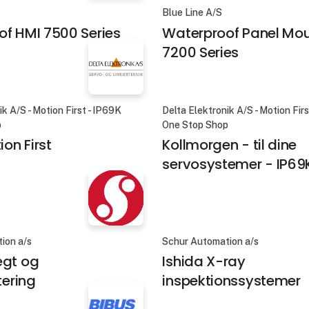
Blue Line A/S
f HMI 7500 Series
Waterproof Panel Mo
7200 Series
ik A/S - Motion First - IP69K
Delta Elektronik A/S - Motion Fir
p
One Stop Shop
ion First
Kollmorgen - til dine
servosystemer - IP69
ion a/s
Schur Automation a/s
ægt og
Ishida X-ray
tering
inspektionssystemer