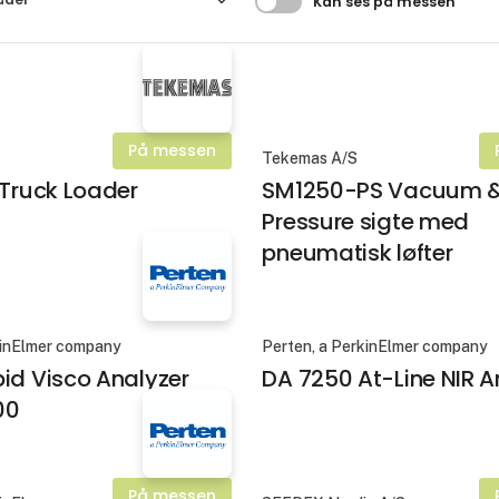
Filtrer resultater
Kan ses på messen
På messen
Tekemas A/S
 Truck Loader
SM1250-PS Vacuum 
Pressure sigte med
pneumatisk løfter
kinElmer company
Perten, a PerkinElmer company
id Visco Analyzer
DA 7250 At-Line NIR A
00
På messen