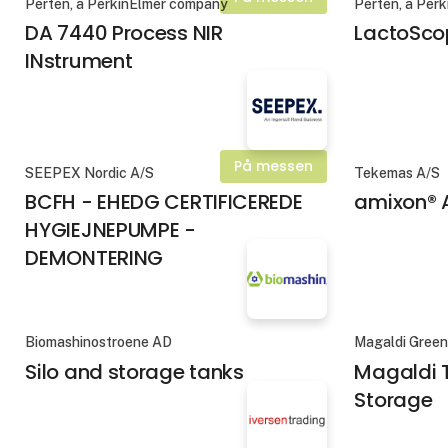
Perten, a PerkinElmer company
Perten, a Per
DA 7440 Process NIR
LactoSco
INstrument
På messen
SEEPEX Nordic A/S
Tekemas A/S
BCFH - EHEDG CERTIFICEREDE
amixon® 
HYGIEJNEPUMPE -
DEMONTERING
Biomashinostroene AD
Magaldi Gree
Silo and storage tanks
Magaldi 
Storage