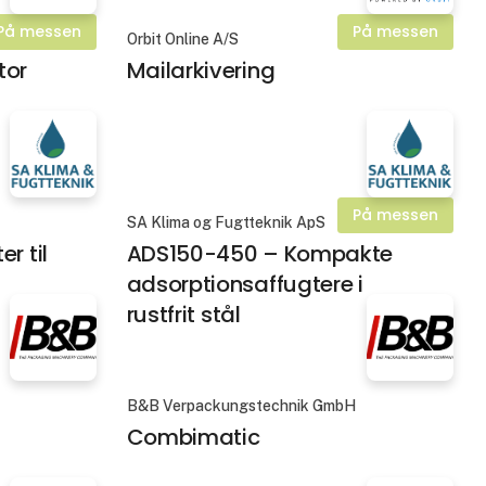
På messen
På messen
Orbit Online A/S
tor
Mailarkivering
På messen
SA Klima og Fugtteknik ApS
r til
ADS150-450 – Kompakte
adsorptionsaffugtere i
rustfrit stål
B&B Verpackungstechnik GmbH
Combimatic