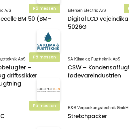
På messen
ric A/S
Eilersen Electric A/S
jecelle BM 50 (BM-
Digital LCD vejeindika
5026G
På messen
ugtteknik ApS
SA Klima og Fugtteknik ApS
befugter –
CSW – Kondensaffugte
og driftssikker
fødevareindustrien
ugtning
På messen
B&B Verpackungstechnik GmbH
 C
Stretchpacker