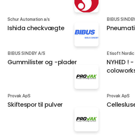
Schur Automation a/s
BIBUS SINDB
Ishida checkvægte
Pneumati
BIBUS SINDBY A/S
Etisoft Nordi
Gummilister og -plader
NYHED ! 
coloworks
Provak ApS
Provak ApS
Skiftespor til pulver
Celleslus