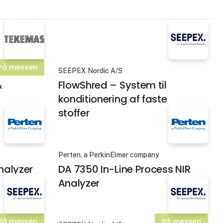
På messen
SEEPEX Nordic A/S
&
FlowShred – System til
konditionering af faste
stoffer
Perten, a PerkinElmer company
nalyzer
DA 7350 In-Line Process NIR
Analyzer
På messen
På messen