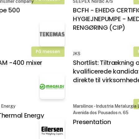
kinElmer company
SEEPEX Nordic A/S
pe 500
BCFH - EHEDG CERTIF
HYGIEJNEPUMPE - ME
RENGØRING (CIP)
På messen
JKS
AM -400 mixer
Shortlist: Tiltrækning 
kvalificerede kandida
direkte til virksomhed
n Energy
Marsilinox - Industria Metalurgia
Avenida dos Pousados n. 65
Thermal Energy
Presentation