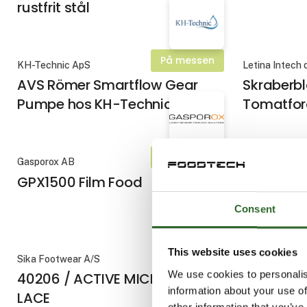
rustfrit stål
På messen
KH-Technic ApS
Letina Intech d
AVS Römer Smartflow Gear
Skraberb
Pumpe hos KH-Technic ApS
Tomatfor
På messen
Gasporox AB
MMS Nordic A
GPX1500 Film Food
Lab/Pilo
Consent
This website uses cookies
Sika Footwear A/S
Sika Footwear
We use cookies to personalis
40206 / ACTIVE MICROFIBER
40205 / S
information about your use of
LACE
other information that you’ve