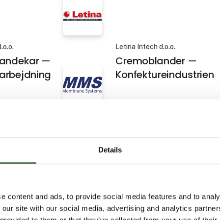
.o.o.
Letina Intech d.o.o.
landekar —
Cremoblander —
arbejdning
Konfektureindustrien
pS
Roxtec Denmark ApS
t Membransystem
Tætningsløsninger til 
brancher
Details
 A/S
HM Systems A/S
e content and ads, to provide social media features and to analy
PRINT KNIT LACE
HM Linerfree® Dispenser
 our site with our social media, advertising and analytics partn
fortrykte etiketter
 provided to them or that they’ve collected from your use of their