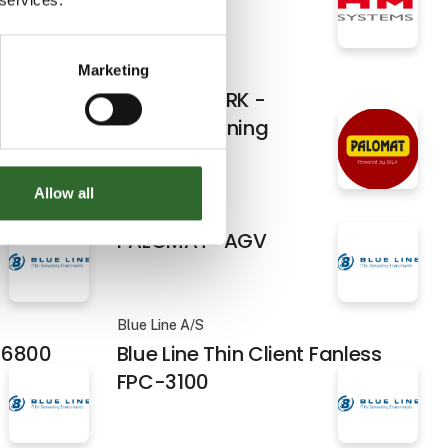
Marketing
HM Systems A/S
 Alfa
Macsa SPARK -
Lasermærkning
Allow all
PALOMAT®
PALOMAT® AGV
Blue Line A/S
C-6800
Blue Line Thin Client Fanless
FPC-3100