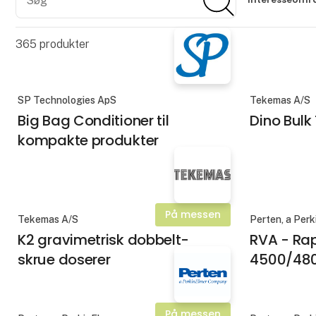
365
produkter
SP Technologies ApS
Tekemas A/S
Big Bag Conditioner til
Dino Bulk
kompakte produkter
På messen
Tekemas A/S
Perten, a Per
K2 gravimetrisk dobbelt-
RVA - Rap
skrue doserer
4500/48
På messen