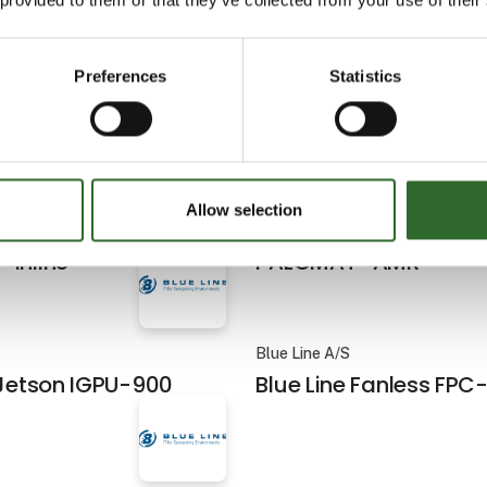
Preferences
Statistics
ng
Iversen Trading
l LKB ventiler med
Pladevarmeveksler fra
Laval
Allow selection
PALOMAT®
 Inline
PALOMAT® AMR
Blue Line A/S
 Jetson IGPU-900
Blue Line Fanless FP