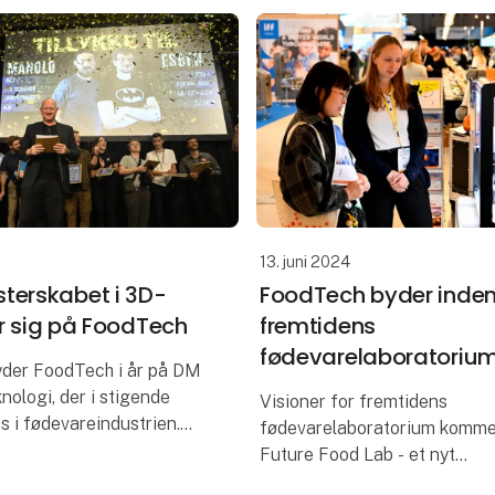
13. juni 2024
erskabet i 3D-
FoodTech byder indenf
er sig på FoodTech
fremtidens
fødevarelaboratoriu
yder FoodTech i år på DM
knologi, der i stigende
Visioner for fremtidens
s i fødevareindustrien.
fødevarelaboratorium kommer
abet henvender sig til
Future Food Lab - et nyt
ver, og dermed lægges
innovationsområde på FoodTe