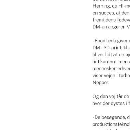
Herning, da HI-m
en succes, at den
fremtidens fødeva
DM-arrangøren Vi
- FoodTech giver 
DM i 3D-print, til
bliver lidt af en
lidt kontant, men
mennesker, erhverv
viser vejen i forh
Nepper.
Og den vej får de
hvor der dystes i
- De besøgende, d
produktionsteknolo