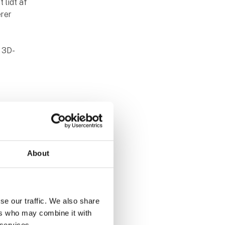
 lidt af
erer
r 3D-
så
ogisk
igtig
- og ikke
About
et meget
om, men at
se our traffic. We also share
e
ers who may combine it with
 knytter
 services.