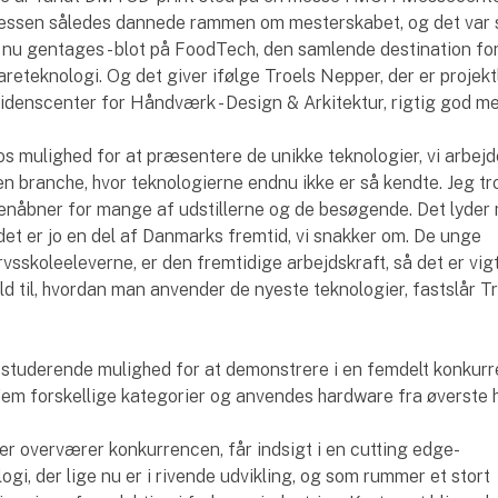
essen således dannede rammen om mesterskabet, og det var 
 nu gentages - blot på FoodTech, den samlende destination fo
reteknologi. Og det giver ifølge Troels Nepper, der er projekt
denscenter for Håndværk - Design & Arkitektur, rigtig god me
os mulighed for at præsentere de unikke teknologier, vi arbejd
 en branche, hvor teknologierne endnu ikke er så kendte. Jeg tro
 øjenåbner for mange af udstillerne og de besøgende. Det lyde
 det er jo en del af Danmarks fremtid, vi snakker om. De unge
sskoleeleverne, er den fremtidige arbejdskraft, så det er vigt
old til, hvordan man anvender de nyeste teknologier, fastslår T
 studerende mulighed for at demonstrere i en femdelt konkurr
 fem forskellige kategorier og anvendes hardware fra øverste h
er overværer konkurrencen, får indsigt i en cutting edge-
gi, der lige nu er i rivende udvikling, og som rummer et stort