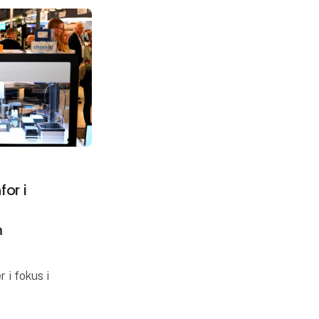
or i
m
 i fokus i
ch, hvor de