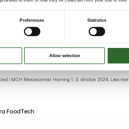
 Brian Lykke Christensen og fortæller om sine oplevelser på H
velse, at der var en del flere besøgende end tidligere i og omk
Preferences
Statistics
 at de besøgende derefter cirkulerede rundt på de mange 3D-p
hallen. Alle, som kom forbi vores stand, kom med positive
om konkurrencen.
24 arrangeres i samarbejde med Videnscenter for Håndværk -
Allow selection
scenter for Automation og Robotteknologi, AM Learning Lab /
FI - Center for Industri.
sted i MCH Messecenter Herning 1.-3. oktober 2024. Læs mer
 fra FoodTech