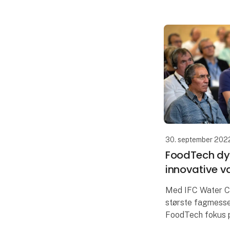
30. september 202
FoodTech dyk
innovative v
Med IFC Water C
største fagmesse
FoodTech fokus 
vandhåndtering. 