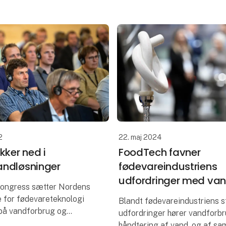
besøgende kan gå på opdage
udforske både kendte og uk
løsninger
2
22. maj 2024
ker ned i
FoodTech favner
andløsninger
fødevareindustriens
udfordringer med va
ongress sætter Nordens
 for fødevareteknologi
Blandt fødevareindustriens s
på vandforbrug og
udfordringer hører vandforb
Konferencen byder på en
håndtering af vand, og af s