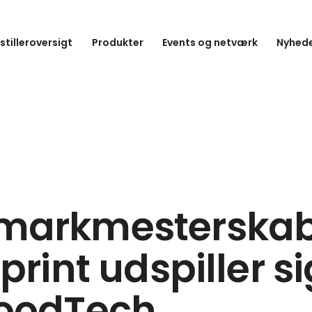
stilleroversigt
Produkter
Events og netværk
Nyhede
markmesterskab
print udspiller si
oodTech