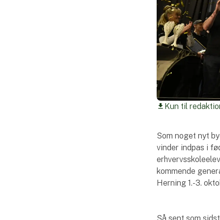
Kun til redaktio
download
Som noget nyt byd
vinder indpas i f
erhvervsskoleelev
kommende generat
Herning 1.-3. okt
Så sent som sids