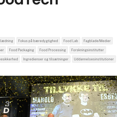
klædning
Fokus på bæredygtighed
Food Lab
Fagblade/Medier
ner
Food Packaging
Food Processing
Forskningsinstitutter
resikkerhed
Ingredienser og tilsætninger
Uddannelsesinstitutioner