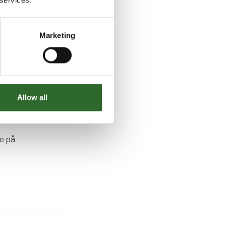
I-messen:
ring
Marketing
rint-
 Design &
Allow all
e på