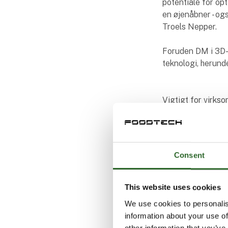
potentiale for opt
en øjenåbner - og
Troels Nepper.
Foruden DM i 3D-p
teknologi, herund
Vigtigt for virks
Blandt udstillern
udstiller på Food
Institut, var én a
synergieffekt i, 
Consent
mindst vice versa
- For at virksomh
This website uses cookies
vigtigt, at det bl
We use cookies to personalis
virksomhederne o
information about your use of
generation har at 
other information that you’ve