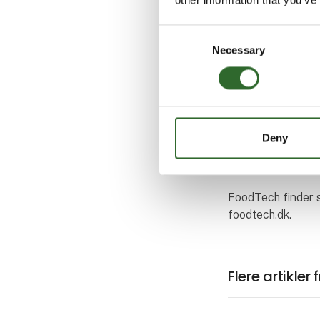
sig dertil, mener
Consent
- Det var min ople
Necessary
Selection
konkurrencen, og
stande, der var i 
tilkendegivelser 
DM i 3D-print 20
Deny
Arkitektur, Viden
Herningsholm og C
FoodTech finder 
foodtech.dk.
Flere artikler