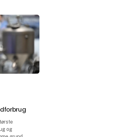
lse og
endte
ndforbrug
tørste
rug og
amme grund