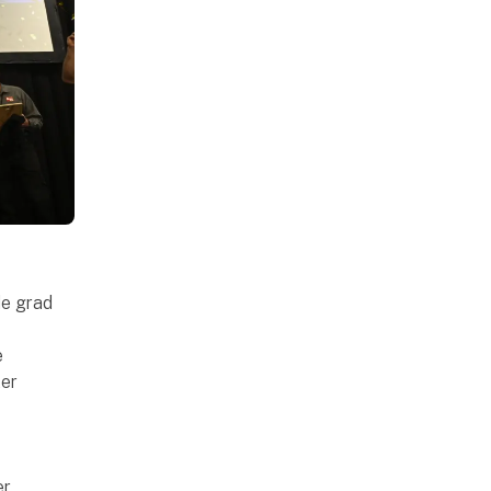
de grad
e
ter
er