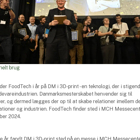
nelt brug
er FoodTech i år på DM i 3D-print - en teknologi, der i stigen
ødevareindustrien. Danmarksmesterskabet henvender sig til
er, og dermed lægges der op til at skabe relationer imellem d
ioner og industrien. FoodTech finder sted i MCH Messecen
ober 2024.
te år fandt DM i 3D-print sted på en messe i MCH Messecent