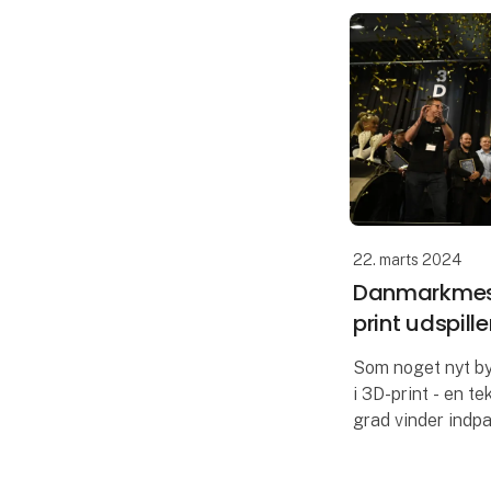
22. marts 2024
Danmarkmest
print udspill
Som noget nyt b
i 3D-print - en te
grad vinder indpa
Danmarksmestersk
erhvervsskoleele