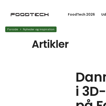
FoodTech 2026
Ud
Forside
Nyheder og inspiration
Artikler
Dan
i 3D-
på F