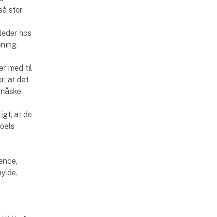
så stor
r
leder hos
ning.
er med til
r, at det
r måske
igt, at de
roels
ence,
ylde.