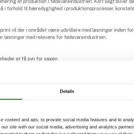
imering af produktion i fødevareindustrien. Kort sagt bliver det
så i forhold til bæredygtighed i produktionsprocesser, konstat
rint vil der i området være udstillere med løsninger inden fo
er løsninger med relevans for fødevareindustrien.
omheder at få syn for sagen
e i 3D-området på HI-messen var Teknologisk Institut, som og
Tech. Brian Lykke Christensen, forretningsleder i netop Teknol
f dommerne til sidste års DM i 3D-print, og han ser en stor og v
at ungdommen qua konkurrencen møder den etablerede industri 
Details
.
ederne kan se, hvor kompetente potentielle kandidater er, er d
iver præsenteret live, så det ikke blot er noget, vi går og taler 
e content and ads, to provide social media features and to analy
gså kan møde de deltagende og ved selvsyn se, hvad den ung
 our site with our social media, advertising and analytics partn
byde på, og hvad 3D-print handler om og hvilke discipliner, der
 provided to them or that they’ve collected from your use of their