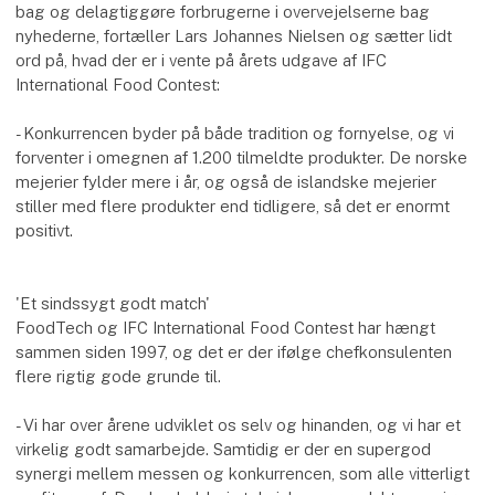
bag og delagtiggøre forbrugerne i overvejelserne bag
nyhederne, fortæller Lars Johannes Nielsen og sætter lidt
ord på, hvad der er i vente på årets udgave af IFC
International Food Contest:
- Konkurrencen byder på både tradition og fornyelse, og vi
forventer i omegnen af 1.200 tilmeldte produkter. De norske
mejerier fylder mere i år, og også de islandske mejerier
stiller med flere produkter end tidligere, så det er enormt
positivt.
'Et sindssygt godt match'
FoodTech og IFC International Food Contest har hængt
sammen siden 1997, og det er der ifølge chefkonsulenten
flere rigtig gode grunde til.
- Vi har over årene udviklet os selv og hinanden, og vi har et
virkelig godt samarbejde. Samtidig er der en supergod
synergi mellem messen og konkurrencen, som alle vitterligt