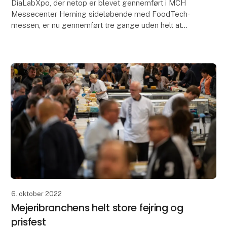
DiaLabXpo, der netop er blevet gennemført i MCH
Messecenter Herning sideløbende med FoodTech-
messen, er nu gennemført tre gange uden helt at
indfri forventningerne hos arrangører og alle
udstillere. D
6. oktober 2022
Mejeribranchens helt store fejring og
prisfest