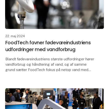
22. maj 2024
FoodTech favner fødevareindustriens
udfordringer med vandforbrug
Blandt fødevareindustriens største udfordringer hører
vandforbrug og håndtering af vand, og af samme
grund sætter FoodTech fokus på netop vand med
området Water & Energy og konferencen IFC Water
Congr