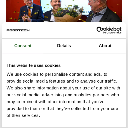
Consent
Details
About
1. november 2022
FoodTech og DiaLabXpo åbnet med
This website uses cookies
prisoverrækkelser og fokus på
We use cookies to personalise content and ads, to
bæredygtighed
provide social media features and to analyse our traffic.
We also share information about your use of our site with
our social media, advertising and analytics partners who
Det centrale omdrejningspunkt var bæredygtighed,
may combine it with other information that you’ve
da FoodTech og DiaLabXpo 1. november åbnede
provided to them or that they’ve collected from your use
med taler til tiden i MCH Messecenter Herning.
of their services.
Samtidig blev vinderen af årets FoodTech Award
fundet, li