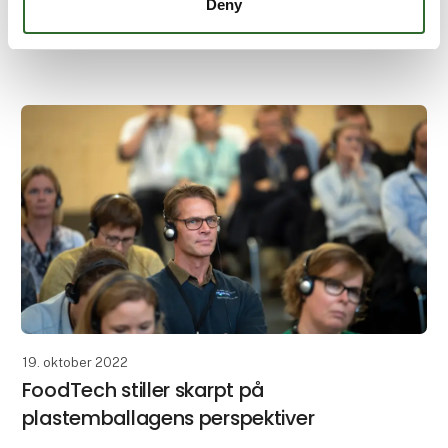
Deny
aktivitetsmættede dage med fokus på
bæredygtighed, nye produkter og konferencer –
samtidig blev messeformatets store betydning for
alle involverede tyd
19. oktober 2022
FoodTech stiller skarpt på
plastemballagens perspektiver