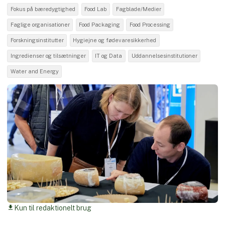
Fokus på bæredygtighed
Food Lab
Fagblade/Medier
Faglige organisationer
Food Packaging
Food Processing
Forskningsinstitutter
Hygiejne og fødevaresikkerhed
Ingredienser og tilsætninger
IT og Data
Uddannelsesinstitutioner
Water and Energy
Kun til redaktionelt brug
download