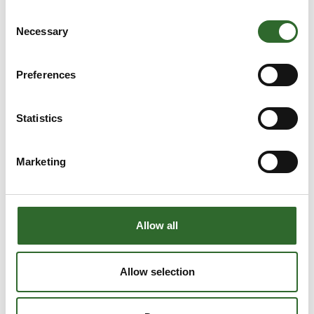
Consent
Necessary
Selection
Preferences
Statistics
Marketing
15. februar 2023
Allow all
FOODTECH OG DIALABXPO:
VÆRDIFULDE MØDER OG INNOVATIV
Allow selection
VIDEN
Årets udgave af FoodTech og DiaLabXpo bød på tre