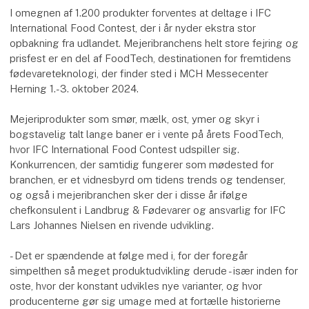
I omegnen af 1.200 produkter forventes at deltage i IFC
International Food Contest, der i år nyder ekstra stor
opbakning fra udlandet. Mejeribranchens helt store fejring og
prisfest er en del af FoodTech, destinationen for fremtidens
fødevareteknologi, der finder sted i MCH Messecenter
Herning 1.-3. oktober 2024.
Mejeriprodukter som smør, mælk, ost, ymer og skyr i
bogstavelig talt lange baner er i vente på årets FoodTech,
hvor IFC International Food Contest udspiller sig.
Konkurrencen, der samtidig fungerer som mødested for
branchen, er et vidnesbyrd om tidens trends og tendenser,
og også i mejeribranchen sker der i disse år ifølge
chefkonsulent i Landbrug & Fødevarer og ansvarlig for IFC
Lars Johannes Nielsen en rivende udvikling.
- Det er spændende at følge med i, for der foregår
simpelthen så meget produktudvikling derude - især inden for
oste, hvor der konstant udvikles nye varianter, og hvor
producenterne gør sig umage med at fortælle historierne