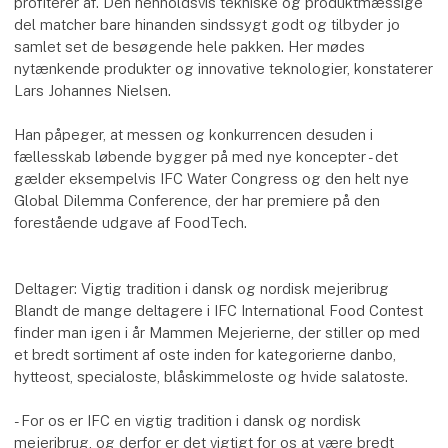
profiterer af. Den henholdsvis tekniske og produktmæssige
del matcher bare hinanden sindssygt godt og tilbyder jo
samlet set de besøgende hele pakken. Her mødes
nytænkende produkter og innovative teknologier, konstaterer
Lars Johannes Nielsen.
Han påpeger, at messen og konkurrencen desuden i
fællesskab løbende bygger på med nye koncepter - det
gælder eksempelvis IFC Water Congress og den helt nye
Global Dilemma Conference, der har premiere på den
forestående udgave af FoodTech.
Deltager: Vigtig tradition i dansk og nordisk mejeribrug
Blandt de mange deltagere i IFC International Food Contest
finder man igen i år Mammen Mejerierne, der stiller op med
et bredt sortiment af oste inden for kategorierne danbo,
hytteost, specialoste, blåskimmeloste og hvide salatoste.
- For os er IFC en vigtig tradition i dansk og nordisk
mejeribrug, og derfor er det vigtigt for os at være bredt