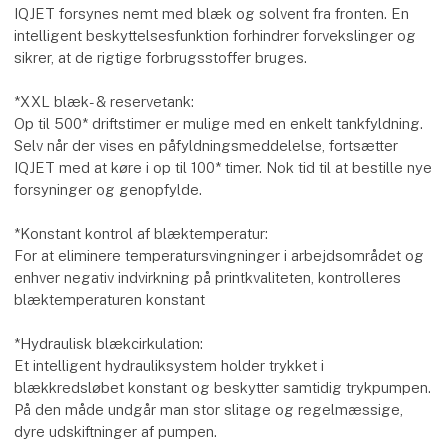
IQJET forsynes nemt med blæk og solvent fra fronten. En
intelligent beskyttelsesfunktion forhindrer forvekslinger og
sikrer, at de rigtige forbrugsstoffer bruges.
*XXL blæk- & reservetank:
Op til 500* driftstimer er mulige med en enkelt tankfyldning.
Selv når der vises en påfyldningsmeddelelse, fortsætter
IQJET med at køre i op til 100* timer. Nok tid til at bestille nye
forsyninger og genopfylde.
*Konstant kontrol af blæktemperatur:
For at eliminere temperatursvingninger i arbejdsområdet og
enhver negativ indvirkning på printkvaliteten, kontrolleres
blæktemperaturen konstant
*Hydraulisk blækcirkulation:
Et intelligent hydrauliksystem holder trykket i
blækkredsløbet konstant og beskytter samtidig trykpumpen.
På den måde undgår man stor slitage og regelmæssige,
dyre udskiftninger af pumpen.