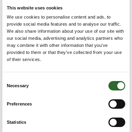
This website uses cookies
We use cookies to personalise content and ads, to
21. august 2024
provide social media features and to analyse our traffic.
Forbedret etikettering på ujævne
We also share information about your use of our site with
overflader
our social media, advertising and analytics partners who
may combine it with other information that you’ve
Vores HM4000S Cross Web Labeller er blevet
provided to them or that they’ve collected from your use
optimeret med specialudviklede plast-fjedrende
of their services.
applikatorplader fra Agtrup Plast, der sikrer en mere
effektiv og fejlfri applikation på ujævne overflader
som
Consent
Necessary
Selection
Preferences
Statistics