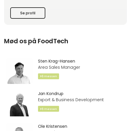
• Alt inden for etiketterings- og mærkningsløsninger
Se profil
• HM Linerfree® - en fleksibel Print & Apply løsning uden spild
• HM 4000S Cross Web - Smart etikettering på dybtrækkere
• Etiketprintere af alle førende mærker
• CIJ
Mød os på FoodTech
Sten Krag-Hansen
Area Sales Manager
På messen
Jan Kondrup
Export & Business Development
På messen
Ole Kristensen