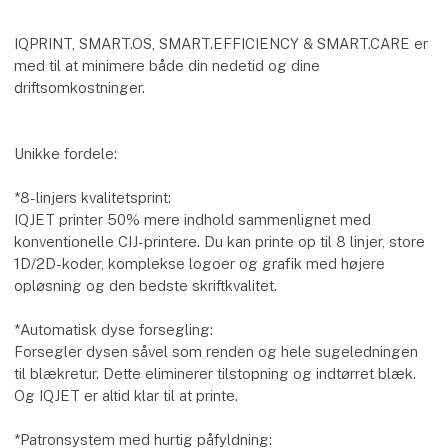
IQPRINT, SMART.OS, SMART.EFFICIENCY & SMART.CARE er
med til at minimere både din nedetid og dine
driftsomkostninger.
Unikke fordele:
*8-linjers kvalitetsprint:
IQJET printer 50% mere indhold sammenlignet med
konventionelle CIJ-printere. Du kan printe op til 8 linjer, store
1D/2D-koder, komplekse logoer og grafik med højere
opløsning og den bedste skriftkvalitet.
*Automatisk dyse forsegling:
Forsegler dysen såvel som renden og hele sugeledningen
til blækretur. Dette eliminerer tilstopning og indtørret blæk.
Og IQJET er altid klar til at printe.
*Patronsystem med hurtig påfyldning: