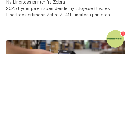
Ny Linerless printer fra Zebra
2025 byder på en spændende, ny tilføjelse til vores
Linerfree sortiment: Zebra ZT411 Linerless printeren.
Zebra ZT411 er allerede en populære model, som er
1
kendt for
keyboard_arrow_up
26. juni 2025
Effektivitet og fleksibilitet i