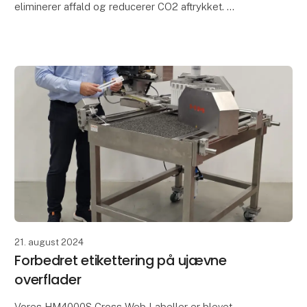
eliminerer affald og reducerer CO2 aftrykket.
HM Systems introducerer HM Linerfree® 4.0 i augu
21. august 2024
Forbedret etikettering på ujævne
overflader
Vores HM4000S Cross Web Labeller er blevet