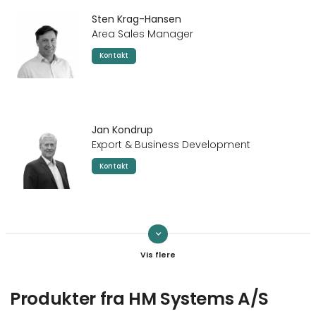
Sten Krag-Hansen
Area Sales Manager
Kontakt
Jan Kondrup
Export & Business Development
Kontakt
keyboard_arrow_down
Ole Kristensen
Area Sales Manager
Kontakt
Produkter fra HM Systems A/S