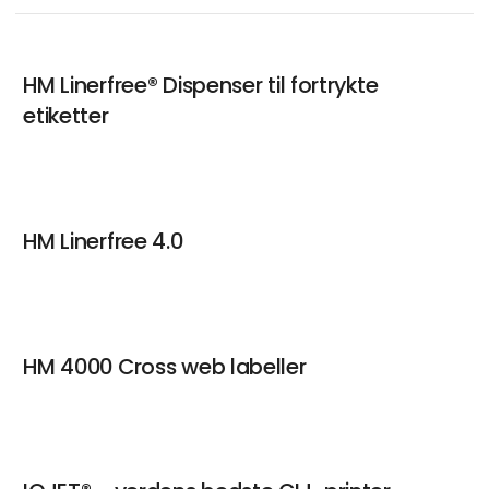
Henrik Thomsen
Director Business Development
HM Linerfree® Dispenser til fortrykte
etiketter
Kontakt
Patricia Warming
HM Linerfree 4.0
Marketing Coordinator
Kontakt
HM 4000 Cross web labeller