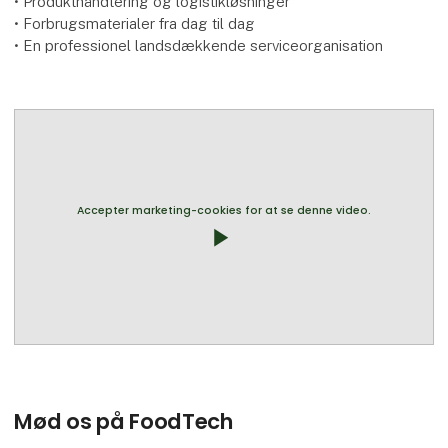
• Produkthåndtering og logistikløsninger
• Forbrugsmaterialer fra dag til dag
• En professionel landsdækkende serviceorganisation
Accepter marketing-cookies for at se denne video.
play_arrow
Mød os på FoodTech