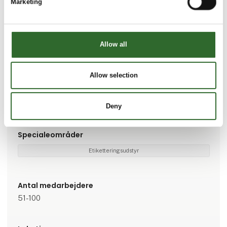
Marketing
Allow all
Gå til hjemmeside
Allow selection
Brands
Linerfree®
IQJET®
Deny
Specialeområder
Etiketteringsudstyr
Antal medarbejdere
51-100