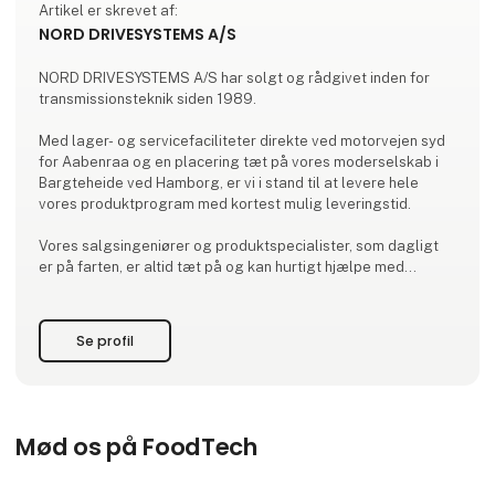
Artikel er skrevet af:
NORD DRIVESYSTEMS A/S
NORD DRIVESYSTEMS A/S har solgt og rådgivet inden for
transmissionsteknik siden 1989.
Med lager- og servicefaciliteter direkte ved motorvejen syd
for Aabenraa og en placering tæt på vores moderselskab i
Bargteheide ved Hamborg, er vi i stand til at levere hele
vores produktprogram med kortest mulig leveringstid.
Vores salgsingeniører og produktspecialister, som dagligt
er på farten, er altid tæt på og kan hurtigt hjælpe med
beregninger og dimensionering til en given opgave.
Vi satser målrettet på at være en kompetent
Se profil
samarbejdspartner med et højt fagligt niveau.
NORD DRIVESYSTEMS A
Mød os på FoodTech