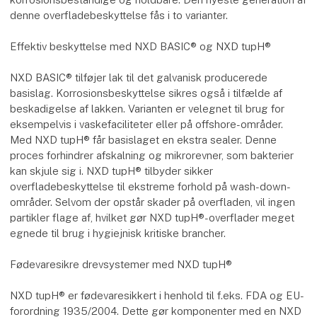
denne overfladebeskyttelse fås i to varianter.
Effektiv beskyttelse med NXD BASIC® og NXD tupH®
NXD BASIC® tilføjer lak til det galvanisk producerede
basislag. Korrosionsbeskyttelse sikres også i tilfælde af
beskadigelse af lakken. Varianten er velegnet til brug for
eksempelvis i vaskefaciliteter eller på offshore-områder.
Med NXD tupH® får basislaget en ekstra sealer. Denne
proces forhindrer afskalning og mikrorevner, som bakterier
kan skjule sig i. NXD tupH® tilbyder sikker
overfladebeskyttelse til ekstreme forhold på wash-down-
områder. Selvom der opstår skader på overfladen, vil ingen
partikler flage af, hvilket gør NXD tupH®-overflader meget
egnede til brug i hygiejnisk kritiske brancher.
Fødevaresikre drevsystemer med NXD tupH®
NXD tupH® er fødevaresikkert i henhold til f.eks. FDA og EU-
forordning 1935/2004. Dette gør komponenter med en NXD