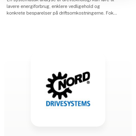
lavere energiforbrug, enklere vedligehold og
konkrete besparelser på driftsomkostningerne. Fokus
ligger især på energieffektivitet, korrekt dimensi