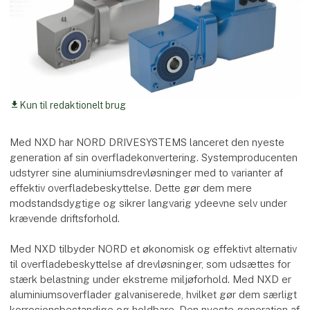
Kun til redaktionelt brug
download
Med NXD har NORD DRIVESYSTEMS lanceret den nyeste
generation af sin overfladekonvertering. Systemproducenten
udstyrer sine aluminiumsdrevløsninger med to varianter af
effektiv overfladebeskyttelse. Dette gør dem mere
modstandsdygtige og sikrer langvarig ydeevne selv under
krævende driftsforhold.
Med NXD tilbyder NORD et økonomisk og effektivt alternativ
til overfladebeskyttelse af drevløsninger, som udsættes for
stærk belastning under ekstreme miljøforhold. Med NXD er
aluminiumsoverflader galvaniserede, hvilket gør dem særligt
korrosionsbestandige og holdbare. Den nyeste generation af