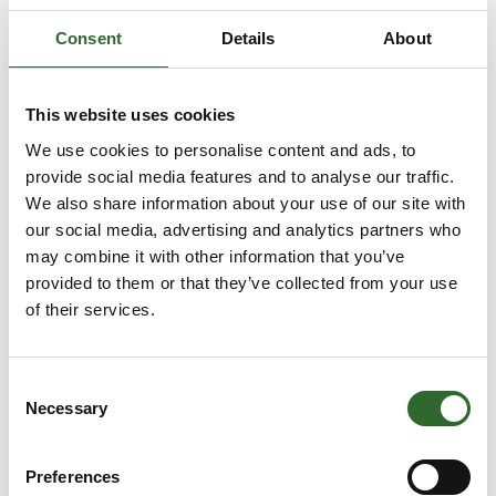
gearmotorspecialist NORD
Consent
Details
About
This website uses cookies
We use cookies to personalise content and ads, to
provide social media features and to analyse our traffic.
We also share information about your use of our site with
our social media, advertising and analytics partners who
may combine it with other information that you’ve
provided to them or that they’ve collected from your use
of their services.
16. juni 2023
NORD leverer decentrale drevsystemer
Consent
til fremtidens emballeringsmaskiner.
Necessary
Selection
Elektriske drevsystemer bliver mere og mere
anvendt i emballeringsmaskiner i end-of-line-
Preferences
emballage. NORD tilbyder drevløsninger indenfor