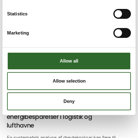
gear, elmotorer og drevelektronik, der er
specialudviklet til e
Statistics
Marketing
Allow all
Allow selection
14. august 2025
Deny
Dybdegående analyse skaber
energibesparelser i logistik og
lufthavne
En systematisk analyse af drevteknologi kan føre til