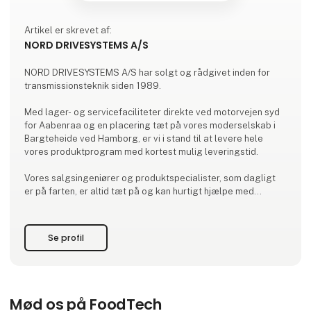
Artikel er skrevet af:
NORD DRIVESYSTEMS A/S
NORD DRIVESYSTEMS A/S har solgt og rådgivet inden for
transmissionsteknik siden 1989.
Med lager- og servicefaciliteter direkte ved motorvejen syd
for Aabenraa og en placering tæt på vores moderselskab i
Bargteheide ved Hamborg, er vi i stand til at levere hele
vores produktprogram med kortest mulig leveringstid.
Vores salgsingeniører og produktspecialister, som dagligt
er på farten, er altid tæt på og kan hurtigt hjælpe med
beregninger og dimensionering til en given opgave.
Vi satser målrettet på at være en kompetent
Se profil
samarbejdspartner med et højt fagligt niveau.
NORD DRIVESYSTEMS A
Mød os på FoodTech