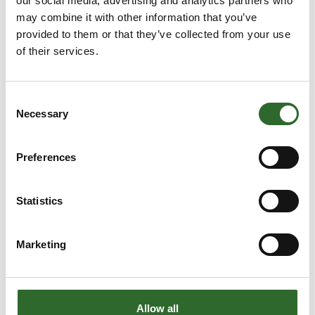
our social media, advertising and analytics partners who
Systemproducenten udstyrer sine
aluminiumsdrevløsninger med to varianter af effektiv
may combine it with other information that you’ve
overfladebeskyttelse. De
provided to them or that they’ve collected from your use
of their services.
Consent
Necessary
Selection
Preferences
Statistics
16. juni 2023
Marketing
NORD leverer decentrale drevsystemer
til fremtidens emballeringsmaskiner.
Elektriske drevsystemer bliver mere og mere
Allow all