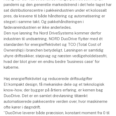
pandemi og den generelle markedstrend i det hele taget har
sat distributionscentre i pakkeindustrien under et kolossalt
pres, da kravene til både håndtering og automatisering er
steget i samme takt. Og pakkehåndteringen i
fødevareindustrien er ikke anderledes.
Den nye løsning fra Nord DriveSystems kommer derfor
industrien til undsætning. NORD DuoDrive flytter med ét
standarden for energieffektivitet og TCO (Total Cost of
Ownership) i branchen betydeligt. Løsningen er samtidig
uhyre driftssikker, støjsvag og næsten vedligeholdelsesfri,
hvad der blot giver en endnu bedre 'business case' for
køberne.
Høj energieffektivitet og reducerede driftsudgifter
Et kompakt design, få mekaniske dele og et teknologisk
know-how, der bygger på årtiers erfaring, er kernen bag
DuoDrive. Det er en samlet drevløsning tiltænkt
automatiserede pakkecentre verden over, hvor maskinerne
ofte kører i døgndrift.
”DuoDrive leverer både præcision, konstant moment fra 0 til