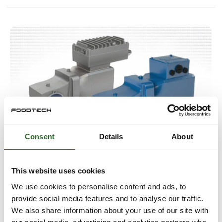
Consent
Details
About
14. august 2025
NXD gør aluminium mere
This website uses cookies
modstandsdygtigt
We use cookies to personalise content and ads, to
provide social media features and to analyse our traffic.
Med NXD har NORD DRIVESYSTEMS lanceret den
We also share information about your use of our site with
nyeste generation af sin overfladekonvertering.