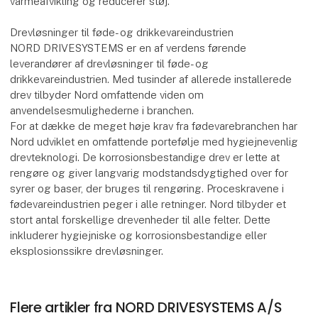
varmeafvikling og reducerer støj.
Drevløsninger til føde- og drikkevareindustrien
NORD DRIVESYSTEMS er en af verdens førende
leverandører af drevløsninger til føde- og
drikkevareindustrien. Med tusinder af allerede installerede
drev tilbyder Nord omfattende viden om
anvendelsesmulighederne i branchen.
For at dække de meget høje krav fra fødevarebranchen har
Nord udviklet en omfattende portefølje med hygiejnevenlig
drevteknologi. De korrosionsbestandige drev er lette at
rengøre og giver langvarig modstandsdygtighed over for
syrer og baser, der bruges til rengøring. Proceskravene i
fødevareindustrien peger i alle retninger. Nord tilbyder et
stort antal forskellige drevenheder til alle felter. Dette
inkluderer hygiejniske og korrosionsbestandige eller
eksplosionssikre drevløsninger.
Flere artikler fra NORD DRIVESYSTEMS A/S