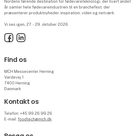
Nordens førende destination for fødevareteknologi, der hvert andet
år samler hele fødevareindustrien til en branchefest, der
præsenterer produktnyheder, inspiration, viden og netværk.
Vi ses igen, 27. - 29. oktober 2026
Facebook
LinkedIn
Find os
MCH Messecenter Herning
Vardevej 1
7400 Herning
Danmark
Kontakt os
Telefon: +45 99 26 99 26
E-mail:
foodtech@mch.dk
Besøg os