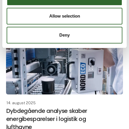
anvendt i emballeringsmaskiner i end-of-line-
emballage. NORD tilbyder drevløsninger indenfor
gear, elmotorer og drevelektronik, der er
Allow selection
specialudviklet til e
Deny
14. august 2025
Dybdegående analyse skaber
energibesparelser i logistik og
lufthavne