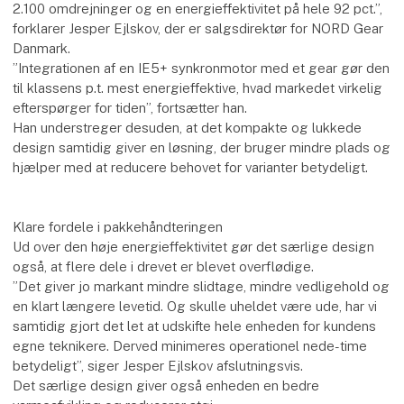
2.100 omdrejninger og en energieffektivitet på hele 92 pct.”,
forklarer Jesper Ejlskov, der er salgsdirektør for NORD Gear
Danmark.
”Integrationen af en IE5+ synkronmotor med et gear gør den
til klassens p.t. mest energieffektive, hvad markedet virkelig
efterspørger for tiden”, fortsætter han.
Han understreger desuden, at det kompakte og lukkede
design samtidig giver en løsning, der bruger mindre plads og
hjælper med at reducere behovet for varianter betydeligt.
Klare fordele i pakkehåndteringen
Ud over den høje energieffektivitet gør det særlige design
også, at flere dele i drevet er blevet overflødige.
”Det giver jo markant mindre slidtage, mindre vedligehold og
en klart længere levetid. Og skulle uheldet være ude, har vi
samtidig gjort det let at udskifte hele enheden for kundens
egne teknikere. Derved minimeres operationel nede-time
betydeligt”, siger Jesper Ejlskov afslutningsvis.
Det særlige design giver også enheden en bedre