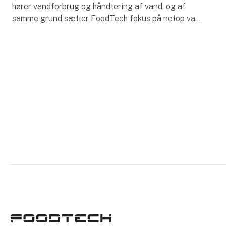
hører vandforbrug og håndtering af vand, og af
samme grund sætter FoodTech fokus på netop vand
med området Water & Energy og konferencen IFC
Water Congr