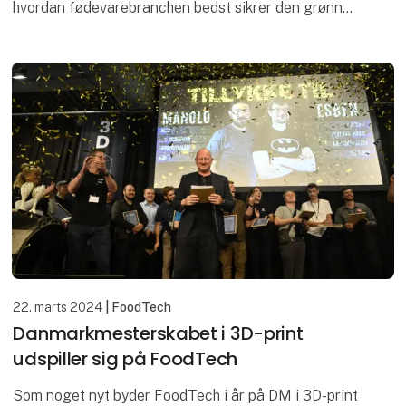
hvordan fødevarebranchen bedst sikrer den grønne
omstilling fremadrettet.
Indsigtsfulde indlæg ve
22. marts 2024
| FoodTech
Danmarkmesterskabet i 3D-print
udspiller sig på FoodTech
Som noget nyt byder FoodTech i år på DM i 3D-print