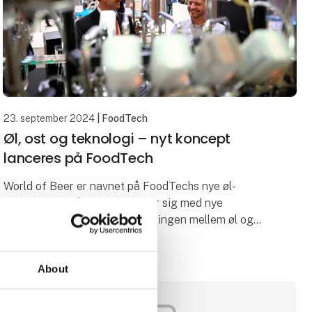
23. september 2024
| FoodTech
Øl, ost og teknologi – nyt koncept
lanceres på FoodTech
World of Beer er navnet på FoodTechs nye øl-
koncept, der både beskæftiger sig med nye
teknologiske løsninger og koblingen mellem øl og
ost. World of Beer har premiere på den forestående
udgave af Food
About