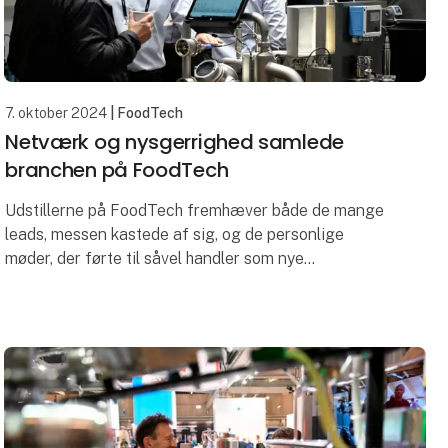
7. oktober 2024
| FoodTech
Netværk og nysgerrighed samlede
branchen på FoodTech
Udstillerne på FoodTech fremhæver både de mange
leads, messen kastede af sig, og de personlige
møder, der førte til såvel handler som nye
samarbejder. Også IFC International Food Contest
var en succes