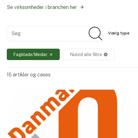
Se virksomheder i branchen her
Søg
Søg
Vælg type
Fagblade/Medier
Nulstil alle filtre
close
cancel
15
artikler og cases