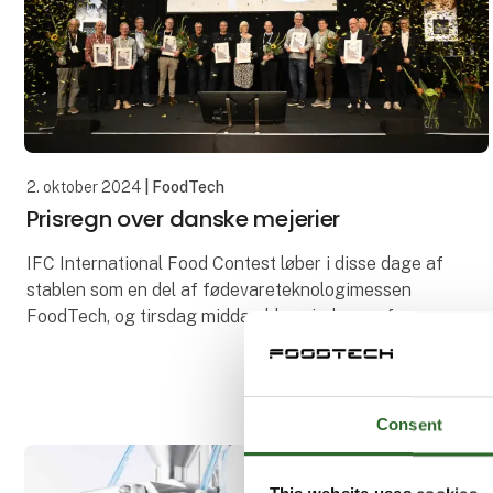
2. oktober 2024
| FoodTech
Prisregn over danske mejerier
IFC International Food Contest løber i disse dage af
stablen som en del af fødevareteknologimessen
FoodTech, og tirsdag middag blev vinderne af en
række prestigefyldte priser fundet. FoodTech,
herunde
Consent