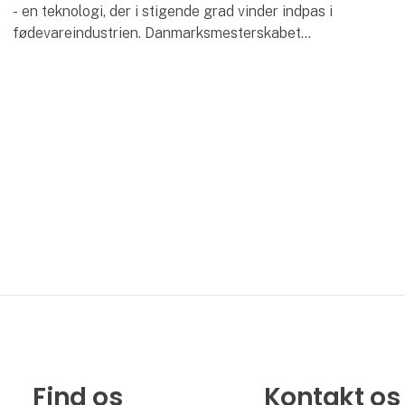
- en teknologi, der i stigende grad vinder indpas i
fødevareindustrien. Danmarksmesterskabet
henvender sig til erhvervsskoleelever, og dermed
lægges
Find os
Kontakt os