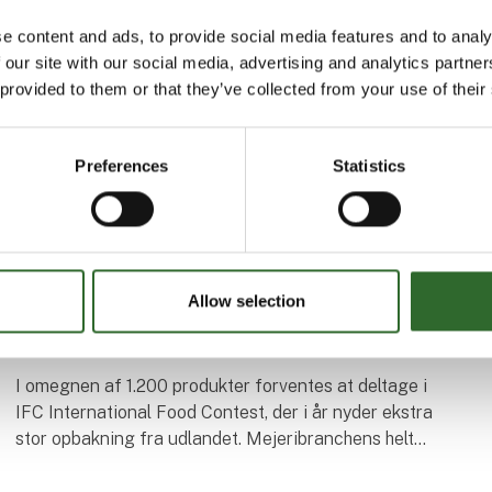
e content and ads, to provide social media features and to analy
 our site with our social media, advertising and analytics partn
 provided to them or that they’ve collected from your use of their
Preferences
Statistics
30. august 2024
| FoodTech
Mejeribranchen hylder
Allow selection
produktudvikling og kårer sine bedste
produkter på FoodTech
I omegnen af 1.200 produkter forventes at deltage i
IFC International Food Contest, der i år nyder ekstra
stor opbakning fra udlandet. Mejeribranchens helt
store fejring og prisfest er en del af FoodT