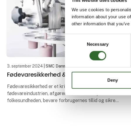
This website uses cookies
We use cookies to personalis
information about your use of
other information that you’ve
Consent
Necessary
Selection
3. september 2024
| SMC Danmark A/S
Fødevaresikkerhed & HACCP-krav
Deny
Fødevaresikkerhed er et kritisk aspekt af
fødevareindustrien, afgørende for at beskytte
folkesundheden, bevare forbrugernes tillid og sikre
overholdelse af sektorens juridiske standarder.
Fødevare sik