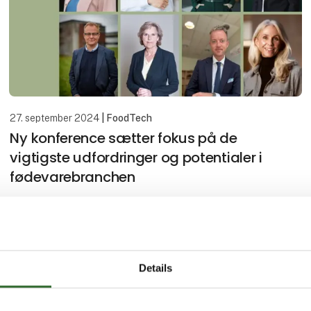
27. september 2024
| FoodTech
Ny konference sætter fokus på de
vigtigste udfordringer og potentialer i
fødevarebranchen
Med en række prominente debattører og
indlægsholdere dykker Global Dilemma Conference
ned i behovet for på samme tid at imødekomme et
voksende fødevarebehov og reducere
Details
klimaaftrykket. Den internation