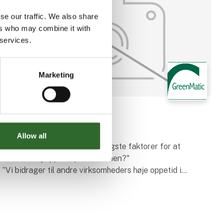
se our traffic. We also share
ers who may combine it with
 services.
Marketing
19. august 2024
| GreenMatic A/S
GreenMatic
Allow all
”Hvad ser du som de væsentligste faktorer for at
sikre en høj oppetid produktionen?"
”Vi bidrager til andre virksomheders høje oppetid i
produktionen ved at stå til rådighed for vores kunder
24-7 365