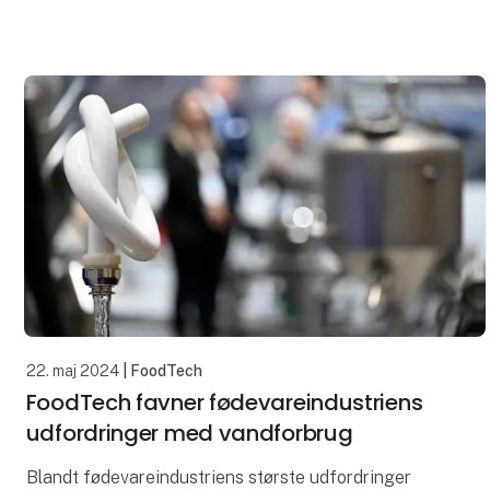
omfattede samling af 1800 mm gummibånd fra still
22. maj 2024
| FoodTech
FoodTech favner fødevareindustriens
udfordringer med vandforbrug
Blandt fødevareindustriens største udfordringer