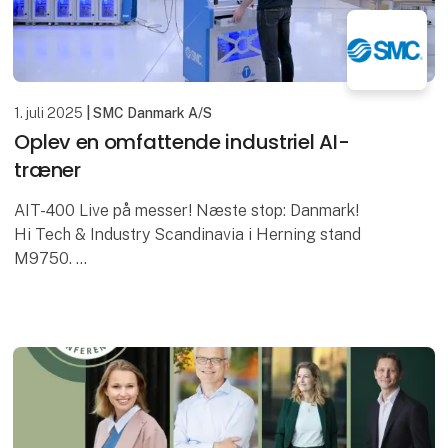
1. juli 2025
| SMC Danmark A/S
Oplev en omfattende industriel AI-
træner
AIT-400 Live på messer! Næste stop: Danmark!
Hi Tech & Industry Scandinavia i Herning stand
M9750.
Kernefunktioner & anvendelser
⇢ Kunstigt syn – Identificér objekter.
⇢ Optimering af bevæg