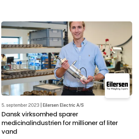
besøgende kan gå på opdagelse og udforske både
kendte og ukendte løsninger
5. september 2023
| Eilersen Electric A/S
Dansk virksomhed sparer
medicinalindustrien for millioner af liter
vand