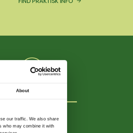
FIND PRAKTISK INFO
INFO TIL UDSTILLERE
About
CH
se our traffic. We also share
ers who may combine it with
 services.