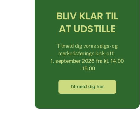
BLIV KLAR TIL
AT UDSTILLE
Tilmeld dig vores salgs- og
markedsførings kick-off.
1. september 2026 fra kl. 14.00
- 15.00
Tilmeld dig her