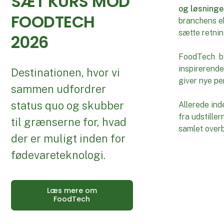
SÆT KURS MOD
og løsninge
FOODTECH
branchens ek
sætte retnin
2026
FoodTech byd
inspirerend
Destinationen, hvor vi
giver nye per
sammen udfordrer
status quo og skubber
Allerede in
fra udstille
til grænserne for, hvad
samlet overbl
der er muligt inden for
fødevareteknologi.
Læs mere om
FoodTech