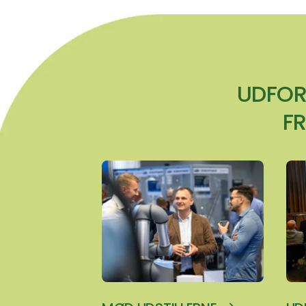
UDFOR
F