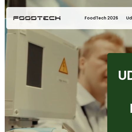
FoodTech 2026
Ud
U