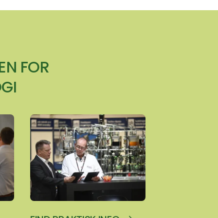
EN FOR
GI