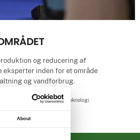
 OMRÅDET
produktion og reducering af
e eksperter inden for et område
valtning og vandforbrug.
fremtiden inden for fødevareteknologi.
sitet løbende.
About