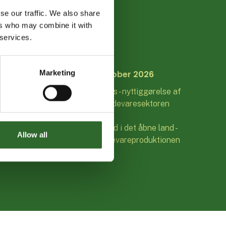
se our traffic. We also share
ers who may combine it with
ER SOM:
 services.
Torsdag 29. oktober 2026
Marketing
Formiddag:
Biogas - nyttiggørelse af
biprodukter fra fødevaresektoren
Eftermiddag:
Vand i det åbne land -
Allow all
betydning for fødevareproduktionen