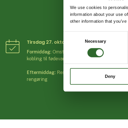
We use cookies to personalis
information about your use of
DETTE 
other information that you’ve
Consent
Tirsdag 27. oktober 2026
Necessary
Selection
Formiddag:
Omstilling af energisektoren med
kobling til fødevareindustrien
Eftermiddag:
Ressource optimeret
Deny
rengøring