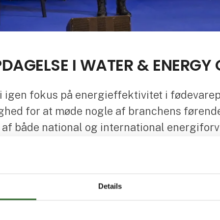
PDAGELSE I WATER & ENERGY
 igen fokus på energieffektivitet i fødevare
ghed for at møde nogle af branchens førend
g af både national og international energifor
ases på Water & Energy Stage, som kan være med til at forme 
 under udarbejdelse og vil blive offentliggjort her på 
Details