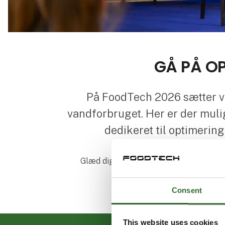
GÅ PÅ O
På FoodTech 2026 sætter vi
vandforbruget. Her er der muli
dedikeret til optimerin
Glæd dig også til at høre spændende c
Programmet er
Consent
This website uses cookies