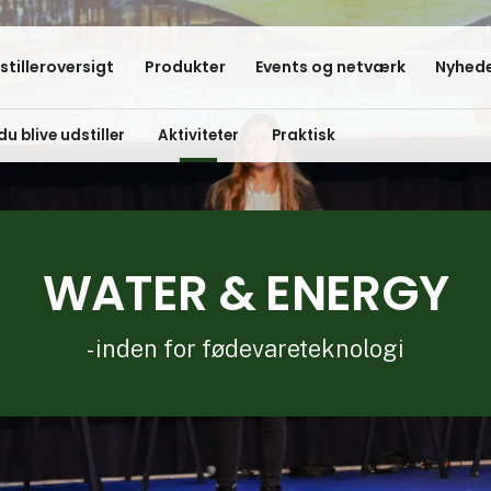
stilleroversigt
Produkter
Events og netværk
Nyhede
du blive udstiller
Aktiviteter
Praktisk
WATER & ENERGY
- inden for fødevareteknologi