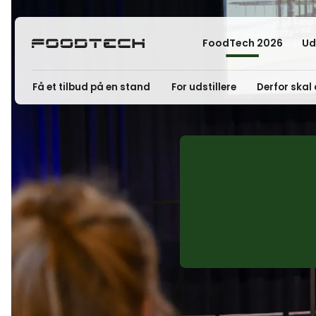
FoodTech 2026
Ud
Få et tilbud på en stand
For udstillere
Derfor skal 