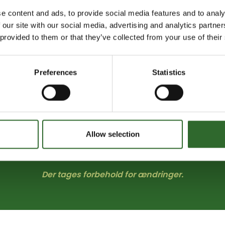
e content and ads, to provide social media features and to analy
 our site with our social media, advertising and analytics partn
ÅRS PROGRAM BYDER PÅ EMN
 provided to them or that they’ve collected from your use of their
Onsdag 28. oktober 2026
Preferences
Statistics
Formiddag:
Omstilling af energiområdet -
mulighederne i nye teknologier
Eftermiddag:
Vand - hvordan passer vi på
Allow selection
vores vandressourcer
Der tages forbehold for ændringer.